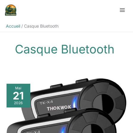
Aller
Rechercher
au
contenu
Accueil
Casque Bluetooth
Casque Bluetooth
Mai
21
2026