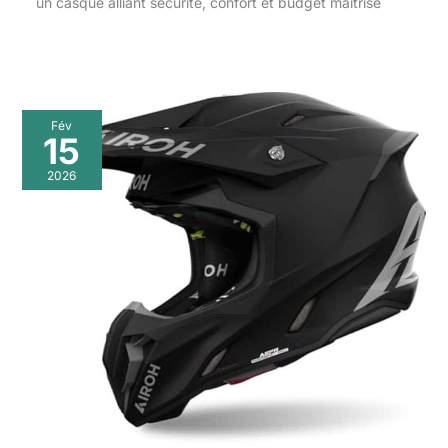
un casque alliant sécurité, confort et budget maîtrisé
Fév
15
2026