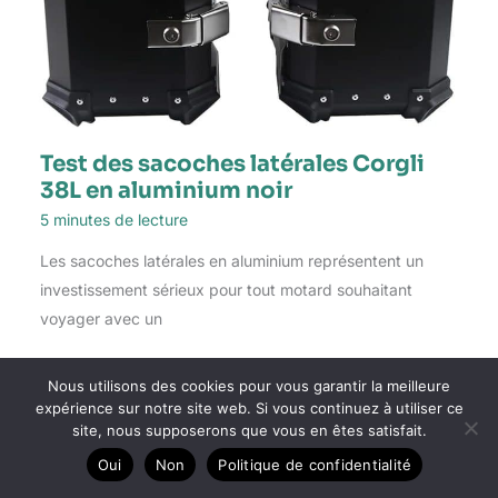
Test des sacoches latérales Corgli
38L en aluminium noir
5 minutes de lecture
Les sacoches latérales en aluminium représentent un
investissement sérieux pour tout motard souhaitant
voyager avec un
Nous utilisons des cookies pour vous garantir la meilleure
expérience sur notre site web. Si vous continuez à utiliser ce
site, nous supposerons que vous en êtes satisfait.
Juin
Oui
Non
Politique de confidentialité
20