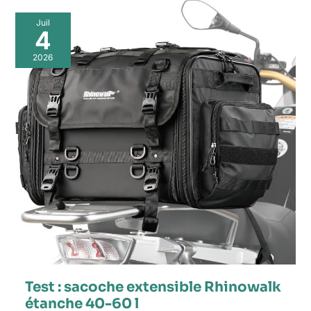
Juil
4
2026
Test : sacoche extensible Rhinowalk
étanche 40-60 l