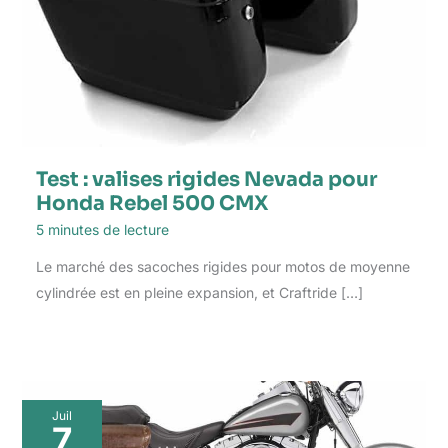
Test : valises rigides Nevada pour
Honda Rebel 500 CMX
5 minutes de lecture
Le marché des sacoches rigides pour motos de moyenne
cylindrée est en pleine expansion, et Craftride […]
Juil
7