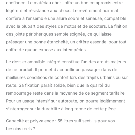
confiance. Le matériau choisi offre un bon compromis entre
avec une capacité
légèreté et résistance aux chocs. Le revêtement noir mat
impressionnante de 55
confère à l’ensemble une allure sobre et sérieuse, compatible
litres, ce top case pour
moto vous permet de
avec la plupart des styles de motos et de scooters. La finition
ranger tout votre
des joints périphériques semble soignée, ce qui laisse
équipement essentiel,
présager une bonne étanchéité, un critère essentiel pour tout
ce qui le rend idéal
coffre de queue exposé aux intempéries.
pour les longs trajets,
les trajets quotidiens
Le dossier amovible intégré constitue l’un des atouts majeurs
ou les balades
de ce produit. Il permet d’accueillir un passager dans de
tranquilles. Que vous
ayez besoin de
meilleures conditions de confort lors des trajets urbains ou sur
transporter un casque
route. Sa fixation paraît solide, bien que la qualité du
intégral, des outils, des
rembourrage reste dans la moyenne de ce segment tarifaire.
vêtements de pluie ou
Pour un usage intensif sur autoroute, on pourra légitimement
des effets personnels,
ce top case vous
s’interroger sur la durabilité à long terme de cette pièce.
garantit que tout est
bien rangé sans
Capacité et polyvalence : 55 litres suffisent-ils pour vos
compromettre
besoins réels ?
l'équilibre de votre