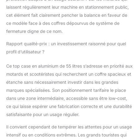
vous pouvez monter la
laissent régulièrement leur machine en stationnement public,
plaque de base sur
cet élément fait clairement pencher la balance en faveur de
deux motos et
ce modèle face à des coffres dépourvus de système de
simplement retirer le
fermeture digne de ce nom.
top case de la moto
pour effectuer le
Rapport qualité-prix : un investissement raisonné pour quel
remplacement
profil d’utilisateur ?
facilement et
rapidement.
Ce top case en aluminium de 55 litres s’adresse en priorité aux
motards et scootéristes qui recherchent un coffre spacieux et
étanche sans nécessairement investir dans les grandes
marques spécialisées. Son positionnement tarifaire le place
dans une zone intermédiaire, accessible sans être low-cost,
ce qui laisse espérer une fabrication correcte et une durabilité
satisfaisante pour un usage régulier.
Il convient cependant de tempérer les attentes pour un usage
intensif ou en conditions extrêmes. Les grands touristes qui