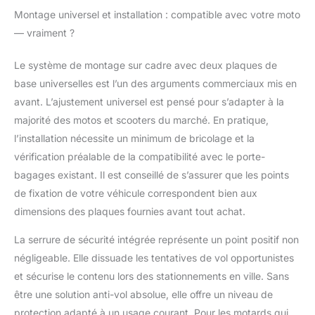
pour moto offre des
Montage universel et installation : compatible avec votre moto
solutions de
— vraiment ?
rangement pratiques,
mais son design
élégant ajoute
Le système de montage sur cadre avec deux plaques de
également une touche
base universelles est l’un des arguments commerciaux mis en
de style à votre moto.
avant. L’ajustement universel est pensé pour s’adapter à la
Sa conception
majorité des motos et scooters du marché. En pratique,
conviviale vous permet
de fixer et de détacher
l’installation nécessite un minimum de bricolage et la
facilement le top case
vérification préalable de la compatibilité avec le porte-
quand vous le
bagages existant. Il est conseillé de s’assurer que les points
souhaitez, vous offrant
de fixation de votre véhicule correspondent bien aux
ainsi flexibilité et
dimensions des plaques fournies avant tout achat.
commodité pour vos
déplacements.
La serrure de sécurité intégrée représente un point positif non
Compatibilité
universelle : comprend
négligeable. Elle dissuade les tentatives de vol opportunistes
2 plaques de base
et sécurise le contenu lors des stationnements en ville. Sans
universelles et des
être une solution anti-vol absolue, elle offre un niveau de
accessoires avec des
protection adapté à un usage courant. Pour les motards qui
trous multifonctions,