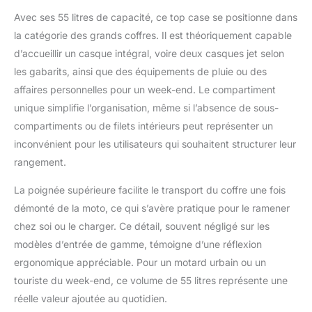
moto. Serrure de
Avec ses 55 litres de capacité, ce top case se positionne dans
sécurité et autocollant
la catégorie des grands coffres. Il est théoriquement capable
réfléchissant : votre
d’accueillir un casque intégral, voire deux casques jet selon
sécurité est notre
priorité. Le top case est
les gabarits, ainsi que des équipements de pluie ou des
équipé d'un
affaires personnelles pour un week-end. Le compartiment
mécanisme de
unique simplifie l’organisation, même si l’absence de sous-
verrouillage pour
compartiments ou de filets intérieurs peut représenter un
garder vos effets
personnels en sécurité
inconvénient pour les utilisateurs qui souhaitent structurer leur
lorsque vous vous
rangement.
éloignez de votre moto.
De plus, le top case
La poignée supérieure facilite le transport du coffre une fois
pour moto est équipé
démonté de la moto, ce qui s’avère pratique pour le ramener
d'autocollants
chez soi ou le charger. Ce détail, souvent négligé sur les
réfléchissants
d'avertissement, pour
modèles d’entrée de gamme, témoigne d’une réflexion
une conduite plus sûre
ergonomique appréciable. Pour un motard urbain ou un
la nuit. Élégant et
touriste du week-end, ce volume de 55 litres représente une
fonctionnel : non
réelle valeur ajoutée au quotidien.
seulement ce top case