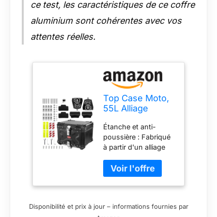
ce test, les caractéristiques de ce coffre
aluminium sont cohérentes avec vos
attentes réelles.
Top Case Moto,
55L Alliage
Aluminium Top
Étanche et anti-
Box avec
poussière : Fabriqué
Dossier et 2pcs
à partir d'un alliage
Plaques de
d'aluminium de haute
Base, Universel
qualité, notre top
Étanche Boîte de
case pour moto offre
Queue avec
une durabilité
Serrure de
exceptionnelle et une
Sécurité pour
Disponibilité et prix à jour – informations fournies par
grande légèreté.
Casque de