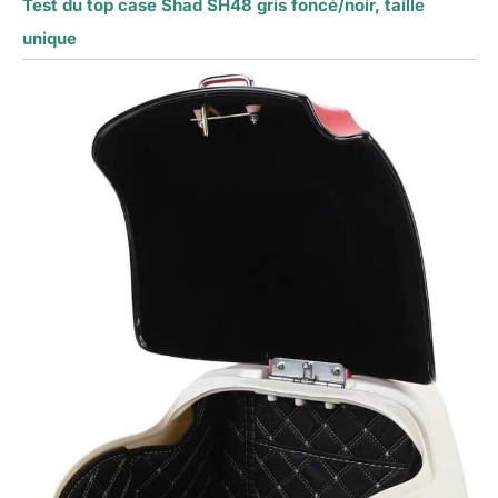
Test du top case Shad SH48 gris foncé/noir, taille
unique