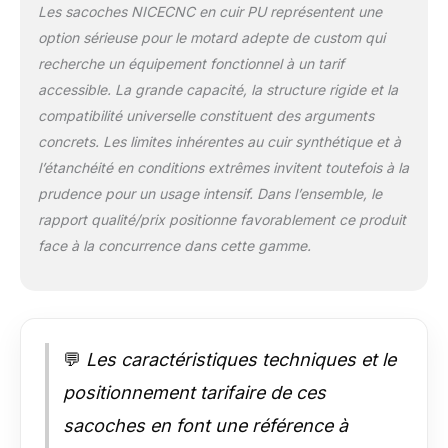
Les sacoches NICECNC en cuir PU représentent une
sacoches en PVC
option sérieuse pour le motard adepte de custom qui
ordinaires, celles-ci
sont plus résistantes
recherche un équipement fonctionnel à un tarif
aux rayures,
accessible. La grande capacité, la structure rigide et la
imperméables et
compatibilité universelle constituent des arguments
extrêmement
concrets. Les limites inhérentes au cuir synthétique et à
durables, Les
sacoches de moto
l’étanchéité en conditions extrêmes invitent toutefois à la
présentent un design
prudence pour un usage intensif. Dans l’ensemble, le
de rivet à la mode qui
rapport qualité/prix positionne favorablement ce produit
dégage des
face à la concurrence dans cette gamme.
vibrations rétro,
ajoutant une touche
de luxe à votre
conduite. 【Spacieux
& Facile d'accès】
Avec une capacité de
💬
Les caractéristiques techniques et le
25 litres, les
positionnement tarifaire de ces
sacoches de moto
NICECNC sont
sacoches en font une référence à
parfaites pour ranger