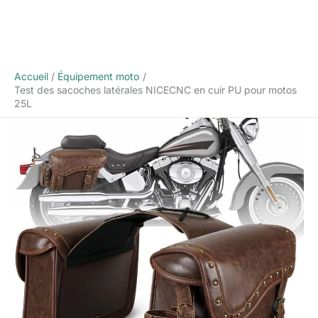
Accueil
Équipement moto
Test des sacoches latérales NICECNC en cuir PU pour motos
25L