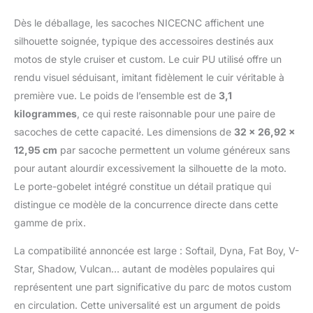
page de détail de
Dès le déballage, les sacoches NICECNC affichent une
l'annonce). Convient à
la plupart des modèles
silhouette soignée, typique des accessoires destinés aux
de moto. Y compris,
motos de style cruiser et custom. Le cuir PU utilisé offre un
mais sans s'y limiter,
rendu visuel séduisant, imitant fidèlement le cuir véritable à
Softail, Dyna, Iron, Fat
première vue. Le poids de l’ensemble est de
3,1
boy, Yamaha V-star,
Honda Shadow,
kilogrammes
, ce qui reste raisonnable pour une paire de
Kawasaki Vulcan.
sacoches de cette capacité. Les dimensions de
32 x 26,92 x
【Cuir PU de qualité
12,95 cm
par sacoche permettent un volume généreux sans
premium】Créé en cuir
pour autant alourdir excessivement la silhouette de la moto.
PU texturé de vachette
de haute qualité,
Le porte-gobelet intégré constitue un détail pratique qui
comparé aux sacoches
distingue ce modèle de la concurrence directe dans cette
en PVC ordinaires,
gamme de prix.
celles-ci sont plus
résistantes aux
La compatibilité annoncée est large : Softail, Dyna, Fat Boy, V-
rayures, imperméables
Star, Shadow, Vulcan… autant de modèles populaires qui
et extrêmement
représentent une part significative du parc de motos custom
durables, Les sacoches
de moto présentent un
en circulation. Cette universalité est un argument de poids