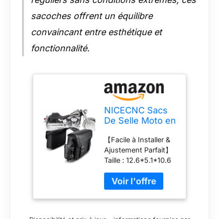
sacoches offrent un équilibre
convaincant entre esthétique et
fonctionnalité.
NICECNC Sacs
De Selle Moto en
Cuir PU, Sacs De
【Facile à Installer &
Selle LatéRaux
Ajustement Parfait】
De 25L Grande
Taille : 12.6*5.1*10.6
Capacité avec
pouces. NICECNC
Porte-Gobelet,
sacoches de moto en
Sacoche De
cuir est conçu pour
Rangement pour
s'adapter à la plupart
Moto Compatible
des motos, pas
with Softail Dyna