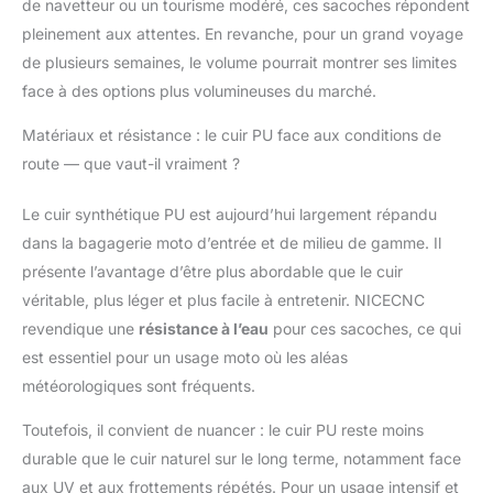
de navetteur ou un tourisme modéré, ces sacoches répondent
sac à eau vous permet
pleinement aux attentes. En revanche, pour un grand voyage
de transporter de l'eau
de plusieurs semaines, le volume pourrait montrer ses limites
ou d'autres boissons
face à des options plus volumineuses du marché.
pour vous hydrater.
【Mise à niveau
Matériaux et résistance : le cuir PU face aux conditions de
détaillée & maintien en
forme】NICECNC sac
route — que vaut-il vraiment ?
de rangement latéral
pour moto se targue
Le cuir synthétique PU est aujourd’hui largement répandu
d'une attention
dans la bagagerie moto d’entrée et de milieu de gamme. Il
supérieure aux détails,
présente l’avantage d’être plus abordable que le cuir
avec des coutures
serrées, des bords et
véritable, plus léger et plus facile à entretenir. NICECNC
une doublure
revendique une
résistance à l’eau
pour ces sacoches, ce qui
améliorés, et la
est essentiel pour un usage moto où les aléas
conception du rabat
météorologiques sont fréquents.
pour empêcher les
articles de tomber
Toutefois, il convient de nuancer : le cuir PU reste moins
pendant la conduite. La
durable que le cuir naturel sur le long terme, notamment face
doublure en mousse
EVA assure une forte
aux UV et aux frottements répétés. Pour un usage intensif et