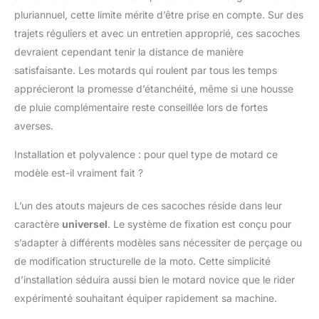
capacité de charge et
pluriannuel, cette limite mérite d’être prise en compte. Sur des
maintient la forme des
trajets réguliers et avec un entretien approprié, ces sacoches
sacs même lorsqu'ils
devraient cependant tenir la distance de manière
sont vides. 【Stable et
sûre】Avec des
satisfaisante. Les motards qui roulent par tous les temps
languettes de selle
apprécieront la promesse d’étanchéité, même si une housse
renforcées et des
de pluie complémentaire reste conseillée lors de fortes
cordons épaissis, la
averses.
sacoche de selle de
moto s'adapte à la
Installation et polyvalence : pour quel type de motard ce
plupart des tailles de
modèle est-il vraiment fait ?
sièges de passager,
assurant la stabilité et
la sécurité même à
L’un des atouts majeurs de ces sacoches réside dans leur
grande vitesse. La
caractère
universel
. Le système de fixation est conçu pour
serrure à combinaison
s’adapter à différents modèles sans nécessiter de perçage ou
pour une protection
de modification structurelle de la moto. Cette simplicité
ultime contre le vol de
vos objets de valeur,
d’installation séduira aussi bien le motard novice que le rider
gardant vos biens en
expérimenté souhaitant équiper rapidement sa machine.
sécurité.