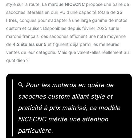
style sur la route. La marque
NICECNC
propose une paire de
sacoches latérales en cuir PU d’une capacité totale de
25
litres
, conçues pour s’adapter à une large gamme de motos
custom et cruiser. Disponibles depuis février 2025 sur le
marché français, ces sacoches affichent une note moyenne
de
4,2 étoiles sur 5
et figurent déjà parmi les meilleures
ventes de leur catégorie. Mais que valent-elles réellement au
quotidien ?
🔍
Pour les motards en quête de
sacoches custom alliant style et
praticité à prix maîtrisé, ce modèle
NICECNC mérite une attention
particulière.