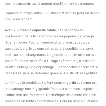
design de rivet à la
pour les motards qui changent régulièrement de monture.
mode qui dégage des
vibrations rétro,
Capacité et organisation : 25 litres suffisent-ils pour un usage
ajoutant une touche de
longue distance ?
luxe à votre conduite.
【Spacieux & Facile
Avec
25 litres de capacité totale
, ces sacoches se
d'accès】Avec une
positionnent dans la catégorie des bagageries de voyage
capacité de 25 litres,
les sacoches de moto
léger à moyen. Pour un week-end ou une escapade de
NICECNC sont
quelques jours, le volume est adapté à condition de savoir
parfaites pour ranger
optimiser son chargement. La grande capacité mise en avant
les essentiels
par le fabricant se vérifie à l’usage : vêtements, trousse de
quotidiens comme les
vêtements, les gants, le
toilette, outillage de dépannage… les sacoches absorbent le
téléphone, la lampe de
nécessaire sans se déformer grâce à leur structure rigidifiée.
poche, la bouteille
d'eau, le portefeuille et
Le fait que le produit soit décrit comme
garde sa forme
est
plus encore. Les sacs
un avantage non négligeable face aux sacoches souples qui
sont dotés de boucles
s’affaissent une fois vides. L’esthétique de la moto est ainsi
à dégagement rapide
pour faciliter l'accès et
préservée en toutes circonstances. Pour un usage quotidien
gagner du temps. Le