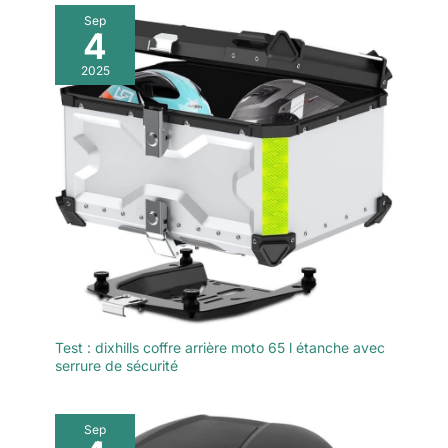
s'adapte à la plupart des tailles
attention supérieure
Sep
de sièges de passager,
4
aux détails, avec des
assurant la stabilité et la
sécurité même à grande
coutures serrées, des
vitesse. La serrure à
2025
bords et une
combinaison pour une
doublure améliorés,
protection ultime contre le vol
de vos objets de valeur, gardant
et la conception du
vos biens en sécurité.
rabat pour empêcher
les articles de tomber
pendant la conduite.
La doublure en
mousse EVA assure
une forte capacité de
charge et maintient la
forme des sacs
même lorsqu'ils sont
vides. 【Stable et
Test : dixhills coffre arrière moto 65 l étanche avec
sûre】Avec des
serrure de sécurité
languettes de selle
renforcées et des
cordons épaissis, la
Sep
sacoche de selle de