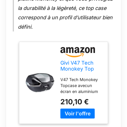
la durabilité à la légèreté, ce top case
correspond à un profil d’utilisateur bien
défini.
Givi V47 Tech
Monokey Top
Case, Aluminium,
V47 Tech Monokey
47 L
Topcase avecun
écran en aluminium
de volume 47 L /
210,10 €
capacité max. de
chargement 10 kg
Nouveau Fabriqué en
Italie Dimensions de