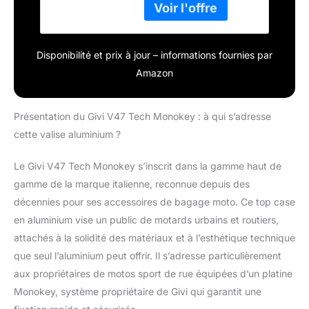
en Italie Dimensions de
l'emballage de l'article (
L x L x H) en cm : 55 x
Disponibilité et prix à jour – informations fournies par
46.6 x 30
Amazon
Présentation du Givi V47 Tech Monokey : à qui s’adresse
cette valise aluminium ?
Le Givi V47 Tech Monokey s’inscrit dans la gamme haut de
gamme de la marque italienne, reconnue depuis des
décennies pour ses accessoires de bagage moto. Ce top case
en aluminium vise un public de motards urbains et routiers,
attachés à la solidité des matériaux et à l’esthétique technique
que seul l’aluminium peut offrir. Il s’adresse particulièrement
aux propriétaires de motos sport de rue équipées d’un platine
Monokey, système propriétaire de Givi qui garantit une