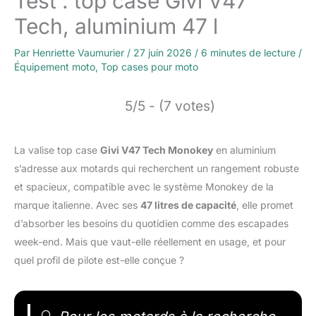
Test : top case Givi V47
Tech, aluminium 47 l
Par
Henriette Vaumurier
/
27 juin 2026
/
6 minutes de lecture
/
Équipement moto
,
Top cases pour moto
5/5 - (7 votes)
La valise top case
Givi V47 Tech Monokey
en aluminium
s’adresse aux motards qui recherchent un rangement robuste
et spacieux, compatible avec le système Monokey de la
marque italienne. Avec ses
47 litres de capacité
, elle promet
d’absorber les besoins du quotidien comme des escapades
week-end. Mais que vaut-elle réellement en usage, et pour
quel profil de pilote est-elle conçue ?