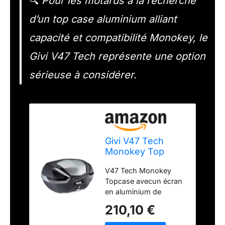
🔍
Pour les motards à la recherche
d’un top case aluminium alliant
capacité et compatibilité Monokey, le
Givi V47 Tech représente une option
sérieuse à considérer.
Givi V47 Tech
Monokey Top
Case, Aluminium,
V47 Tech Monokey
47 L
Topcase avecun écran
en aluminium de
volume 47 L / capacité
210,10 €
max. de chargement 10
kg Nouveau Fabriqué