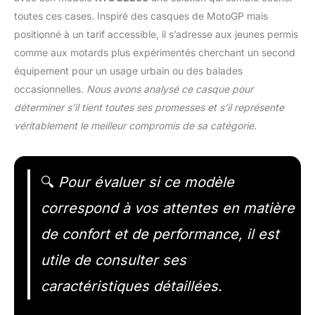
toutes ces cases. Inspiré des casques de MotoGP mais
positionné à un tarif accessible, il s’adresse aux jeunes permis
comme aux motards plus expérimentés cherchant un second
équipement pour un usage urbain ou des balades
occasionnelles.
Nous avons analysé ce casque pour
déterminer s’il tient toutes ses promesses et s’il représente
véritablement le meilleur compromis de sa catégorie.
🔍
Pour évaluer si ce modèle
correspond à vos attentes en matière
de confort et de performance, il est
utile de consulter ses
caractéristiques détaillées.