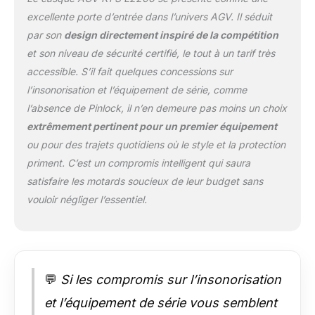
offrant une large
excellente porte d’entrée dans l’univers AGV. Il séduit
vision latérale et
verticale (champ de
par son
design directement inspiré de la compétition
vision horizontal de
et son niveau de sécurité certifié, le tout à un tarif très
190°), pour un
accessible. S’il fait quelques concessions sur
contrôle total de
l’insonorisation et l’équipement de série, comme
l’environnement
environnant
l’absence de Pinlock, il n’en demeure pas moins un choix
INTÉRIEUR : Confort
extrêmement pertinent pour un premier équipement
sans compromis
ou pour des trajets quotidiens où le style et la protection
grâce aux doux
priment. C’est un compromis intelligent qui saura
intérieurs en tissu
Dry-Comfort,
satisfaire les motards soucieux de leur budget sans
amovibles et
vouloir négliger l’essentiel.
lavables. Ajustement
spécialement conçu
pour permettre
l’utilisation de
lunettes, avec
💬
Si les compromis sur l’insonorisation
protection anti-vent
et cache-nez
et l’équipement de série vous semblent
amovibles.