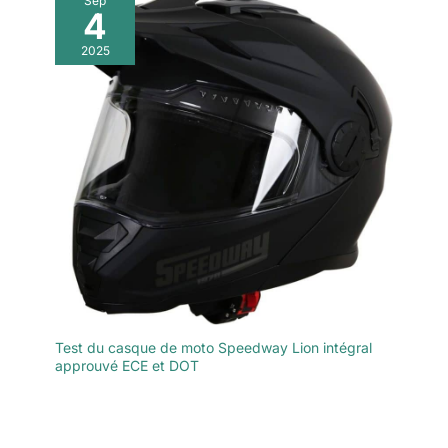
Sep
4
2025
Test du casque de moto Speedway Lion intégral
approuvé ECE et DOT