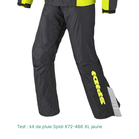
Test : kit de pluie Spidi X72-486 XL jaune