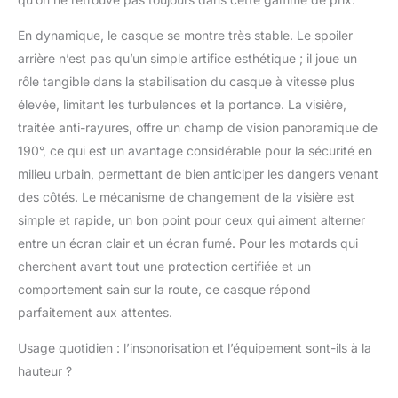
Extra Quick Release.
Casque pesant
En dynamique, le casque se montre très stable. Le spoiler
seulement 1500 g
arrière n’est pas qu’un simple artifice esthétique ; il joue un
(dans la plus petite
taille) et équipé du
rôle tangible dans la stabilisation du casque à vitesse plus
système de retenue
élevée, limitant les turbulences et la portance. La visière,
Double D DÉTAILS :
traitée anti-rayures, offre un champ de vision panoramique de
Calotte en matériau
190°, ce qui est un avantage considérable pour la sécurité en
thermoplastique haute
résistance en 2 tailles
milieu urbain, permettant de bien anticiper les dangers venant
avec EPS à 4 densités
des côtés. Le mécanisme de changement de la visière est
développé en 4
simple et rapide, un bon point pour ceux qui aiment alterner
dimensions, avec profil
entre un écran clair et un écran fumé. Pour les motards qui
sécurisé pour la
clavicule
cherchent avant tout une protection certifiée et un
comportement sain sur la route, ce casque répond
parfaitement aux attentes.
Usage quotidien : l’insonorisation et l’équipement sont-ils à la
hauteur ?