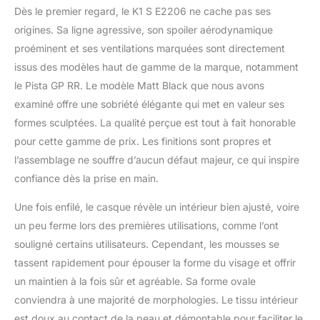
Dès le premier regard, le K1 S E2206 ne cache pas ses
maximales et une
stabilité optimale à
origines. Sa ligne agressive, son spoiler aérodynamique
haute vitesse
proéminent et ses ventilations marquées sont directement
SÉCURITÉ ET
issus des modèles haut de gamme de la marque, notamment
CARACTÉRISTIQUES :
le Pista GP RR. Le modèle Matt Black que nous avons
Protocole de
construction AGV
examiné offre une sobriété élégante qui met en valeur ses
Extreme Safety et
formes sculptées. La qualité perçue est tout à fait honorable
homologation
pour cette gamme de prix. Les finitions sont propres et
conforme à la norme
l’assemblage ne souffre d’aucun défaut majeur, ce qui inspire
ECE22.06. Visière
panoramique anti-
confiance dès la prise en main.
rayures Ultravision
Une fois enfilé, le casque révèle un intérieur bien ajusté, voire
offrant une large vision
latérale et verticale
un peu ferme lors des premières utilisations, comme l’ont
(champ de vision
souligné certains utilisateurs. Cependant, les mousses se
horizontal de 190°),
tassent rapidement pour épouser la forme du visage et offrir
pour un contrôle total
un maintien à la fois sûr et agréable. Sa forme ovale
de l’environnement
environnant INTÉRIEUR
conviendra à une majorité de morphologies. Le tissu intérieur
: Confort sans
est doux au contact de la peau et démontable pour faciliter le