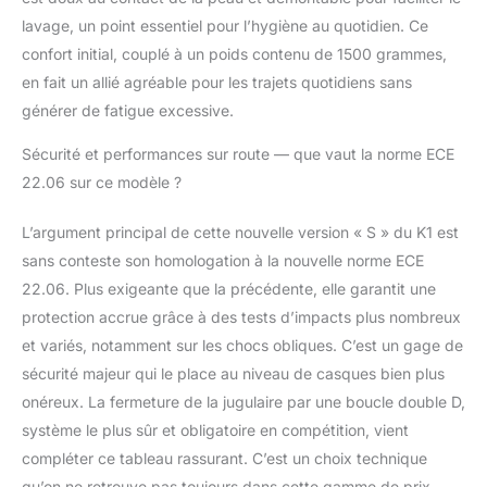
compromis grâce aux
lavage, un point essentiel pour l’hygiène au quotidien. Ce
doux intérieurs en tissu
confort initial, couplé à un poids contenu de 1500 grammes,
Dry-Comfort,
amovibles et lavables.
en fait un allié agréable pour les trajets quotidiens sans
Ajustement
générer de fatigue excessive.
spécialement conçu
pour permettre
Sécurité et performances sur route — que vaut la norme ECE
l’utilisation de lunettes,
22.06 sur ce modèle ?
avec protection anti-
vent et cache-nez
L’argument principal de cette nouvelle version « S » du K1 est
amovibles. Prédisposé
sans conteste son homologation à la nouvelle norme ECE
pour l’installation de
systèmes de
22.06. Plus exigeante que la précédente, elle garantit une
communication
protection accrue grâce à des tests d’impacts plus nombreux
CARACTÉRISTIQUES :
et variés, notamment sur les chocs obliques. C’est un gage de
Visière avec
sécurité majeur qui le place au niveau de casques bien plus
préparation Max
Pinlock, système de
onéreux. La fermeture de la jugulaire par une boucle double D,
micro-ouverture et
système le plus sûr et obligatoire en compétition, vient
mécanisme multi-
compléter ce tableau rassurant. C’est un choix technique
positions avec système
qu’on ne retrouve pas toujours dans cette gamme de prix.