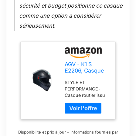
sécurité et budget positionne ce casque
comme une option à considérer
sérieusement.
AGV - K1 S
E2206, Casque
Moto Intégral
STYLE ET
ECE, Style
PERFORMANCE :
Racing avec
Casque routier issu
Spoiler
de l’expérience AGV
Aérodynamique,
en MotoGP, idéal
Entrées d’Air et
pour une utilisation
Visière Anti-
polyvalente sur tous
Rayures, Champ
les parcours. Calotte
de Vision 190°,
Disponibilité et prix à jour – informations fournies par
aérodynamique en
Prédisposition