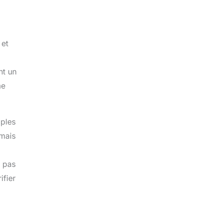
 et
nt un
me
mples
amais
e pas
ifier