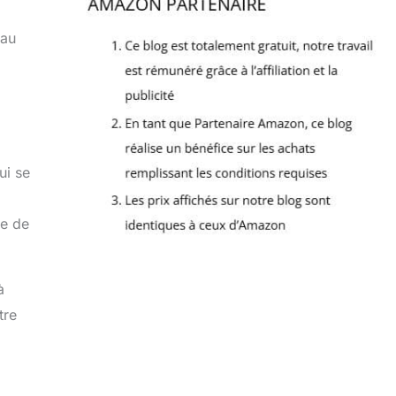
 au
ui se
le de
à
tre