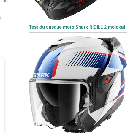
r un
e
Test du casque moto Shark RIDILL 2 molokai