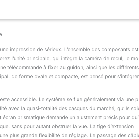
s lumineux et transparent, il vous permet de rester concentré sur
igation HUD】 Assure sécurité et simplicité en vous permettant
x sur la route. Libérez votre guidon : vos applications Google
sic se synchronisent via CarPlay et Android Auto. 【3 Modes
onction intercom en maillage vous garde connecté avec vos
e
 à une topologie de réseau dynamique. L’intercom en réseau
 communiquer avec jusqu’à 15 personnes sans limite de distance.
une impression de sérieux. L’ensemble des composants est
 fil avec talkie-walkie permet une communication audio et PTT
s zones avec de nombreux obstacles ou sans réseau. 【Caméra de
rez l’unité principale, qui intègre la caméra de recul, le m
t de surveiller en permanence les conditions de circulation
ne télécommande à fixer au guidon, ainsi que les différents
 de vous, réduisant les angles morts et améliorant la sécurité.
cipal, de forme ovale et compacte, est pensé pour s’intégre
, reste accessible. Le système se fixe généralement via une p
ité avec la quasi-totalité des casques du marché, qu’ils soi
it écran prismatique demande un ajustement précis pour qu’i
ue, sans pour autant obstruer la vue. La tige d’extension
nt une plus grande flexibilité de réglage. Le passage des câbl