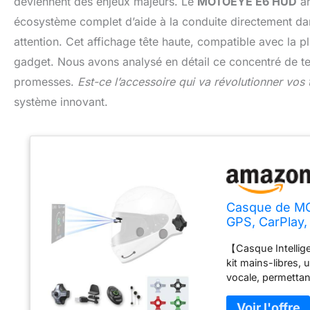
deviennent des enjeux majeurs. Le
MOTOEYE E6 HUD
ar
écosystème complet d’aide à la conduite directement da
attention. Cet affichage tête haute, compatible avec la 
gadget. Nous avons analysé en détail ce concentré de tec
promesses.
Est-ce l’accessoire qui va révolutionner vos 
système innovant.
Casque de MO
GPS, CarPlay,
télécommande,
【Casque Intellig
Les Casques
kit mains-libres,
vocale, permettan
(Réalité Augment
informations telle