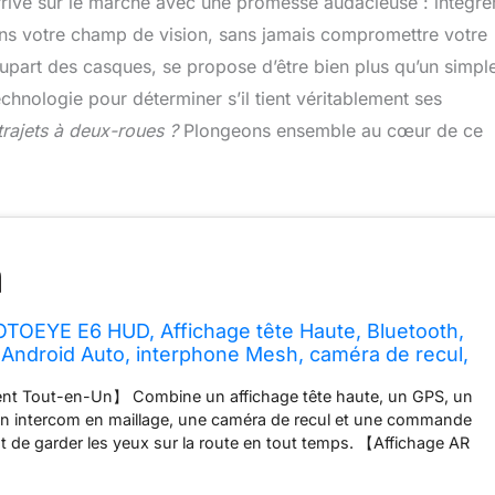
rive sur le marché avec une promesse audacieuse : intégre
ns votre champ de vision, sans jamais compromettre votre
plupart des casques, se propose d’être bien plus qu’un simpl
hnologie pour déterminer s’il tient véritablement ses
trajets à deux-roues ?
Plongeons ensemble au cœur de ce
TOEYE E6 HUD, Affichage tête Haute, Bluetooth,
 Android Auto, interphone Mesh, caméra de recul,
 réduction du Bruit, lumières RVB, IP66 pour Tous
ent Tout-en-Un】 Combine un affichage tête haute, un GPS, un
 un intercom en maillage, une caméra de recul et une commande
t de garder les yeux sur la route en tout temps. 【Affichage AR
ée) 】 Le MOTOEYE E6 affiche directement devant vos yeux des
s que les cartes, les appels, la musique, la vitesse, etc. Conçu