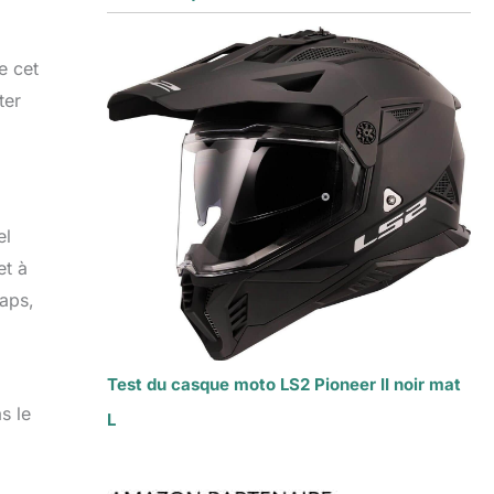
e cet
ter
el
et à
aps,
Test du casque moto LS2 Pioneer II noir mat
s le
L