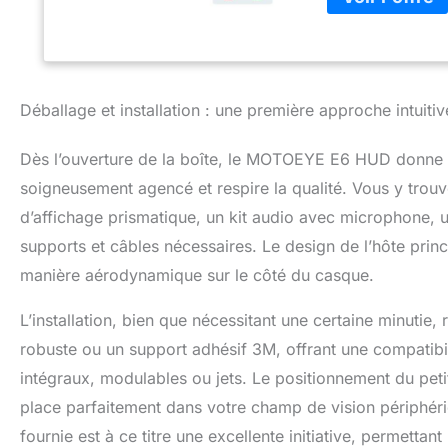
pour être à la foi
la conduite. 【Nav
de garder les yeu
Maps et Apple Mu
d'Intercom】 La f
Déballage et installation : une première approche intuitiv
coéquipiers grâce
public permet de
Dès l’ouverture de la boîte, le MOTOEYE E6 HUD donne 
La connexion sans
sans fil dans le
soigneusement agencé et respire la qualité. Vous y trouve
Recul】 Vous perme
d’affichage prismatique, un kit audio avec microphone, u
derrière et autour
supports et câbles nécessaires. Le design de l’hôte prin
manière aérodynamique sur le côté du casque.
L’installation, bien que nécessitant une certaine minutie
robuste ou un support adhésif 3M, offrant une compatibil
intégraux, modulables ou jets. Le positionnement du pet
place parfaitement dans votre champ de vision périphériq
fournie est à ce titre une excellente initiative, permetta