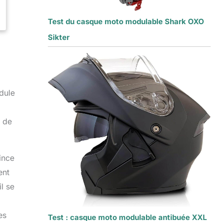
Test du casque moto modulable Shark OXO
Sikter
odule
r de
ince
ent
l se
es
Test : casque moto modulable antibuée XXL