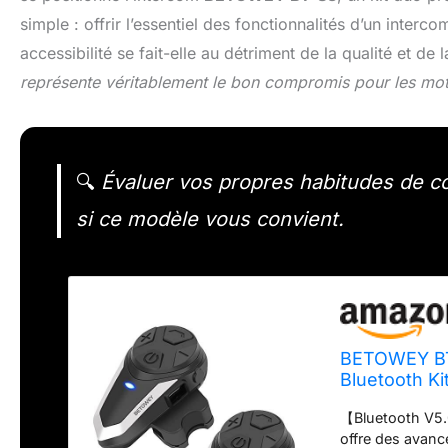
simple : offrir l’essentiel des fonctionnalités d’un inter
accessibilité se fait-elle au détriment de la qualité et de l
représente véritablement le bon compromis pour les mot
🔍
Évaluer vos propres habitudes de co
si ce modèle vous convient.
BETOWEY BT
Bluetooth K
Moto Ski
【Bluetooth V5.
offre des avanc