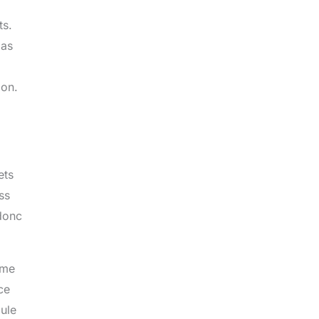
ts.
pas
ion.
ets
ss
 donc
ème
ce
ule