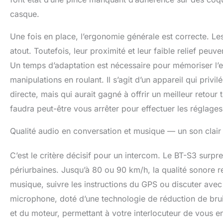
Convient à la p
Facile à utilis
casque.
fixer le casque 
enlever.
Une fois en place, l’ergonomie générale est correcte. Le
atout. Toutefois, leur proximité et leur faible relief pe
Un temps d’adaptation est nécessaire pour mémoriser l’
manipulations en roulant. Il s’agit d’un appareil qui privi
directe, mais qui aurait gagné à offrir un meilleur retour 
faudra peut-être vous arrêter pour effectuer les réglages 
Qualité audio en conversation et musique — un son clair 
C’est le critère décisif pour un intercom. Le BT-S3 surpr
périurbaines. Jusqu’à 80 ou 90 km/h, la qualité sonore re
musique, suivre les instructions du GPS ou discuter avec v
microphone, doté d’une technologie de réduction de bruit, f
et du moteur, permettant à votre interlocuteur de vous en