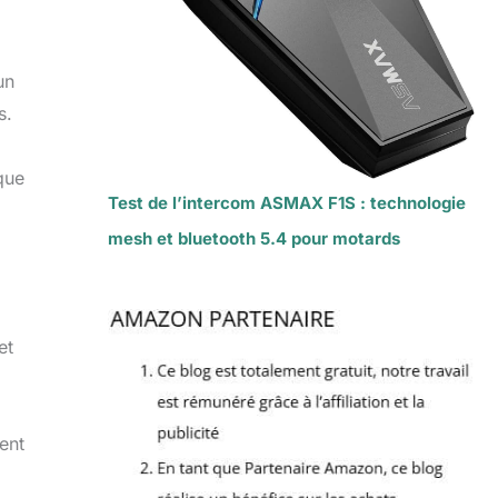
un
s.
ique
Test de l’intercom ASMAX F1S : technologie
mesh et bluetooth 5.4 pour motards
et
vent