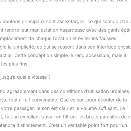
lupart des casques intégraux et des casques demi-visage.
er même avec des gants. Comprend 2 systèmes différents pour
à votre casque, clip avec vis et velcro, facile à monter et à
s boutons principaux sont assez larges, ce qui semble être 
uvent rendre leur manipulation hasardeuse avec des gants épai
emplacement de chaque fonction et éviter les fausses
légie la simplicité, ce qui se ressent dans son interface phys
tactile. Cette conception simple le rend accessible, mais il
les plus fins.
jusqu’à quelle vitesse ?
end agréablement dans des conditions d’utilisation urbaines 
ste tout à fait convenable. Que ce soit pour écouter de la
otre passager, le son est clair et le volume suffisant. Le
ait un excellent travail en filtrant les bruits parasites du 
tendre distinctement. C’est un véritable point fort pour un