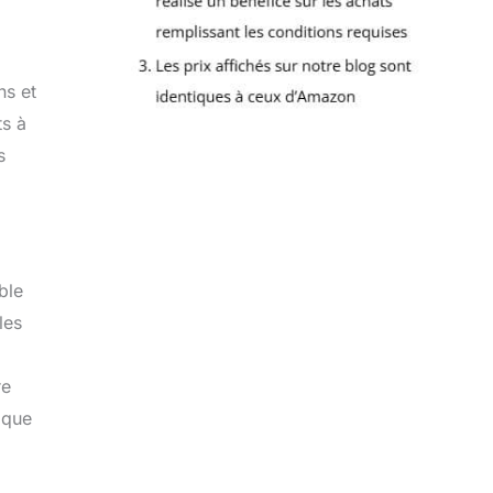
ns et
ts à
s
ble
les
re
 que