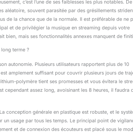
usement, c’est l’une de ses faiblesses les plus notables. De
 aléatoire, souvent parasitée par des grésillements striden
lus de la chance que de la normale. Il est préférable de ne 
ipal et de privilégier la musique en streaming depuis votre
 fait bien, mais ses fonctionnalités annexes manquent de finit
e long terme ?
on autonomie. Plusieurs utilisateurs rapportent plus de 10
 est amplement suffisant pour couvrir plusieurs jours de traj
lithium-polymère tient ses promesses et vous évitera le stre
t cependant assez long, avoisinant les 8 heures, il faudra
. La conception générale en plastique est robuste, et le syst
un usage par tous les temps. Le principal point de vigilan
gement et de connexion des écouteurs est placé sous le mod