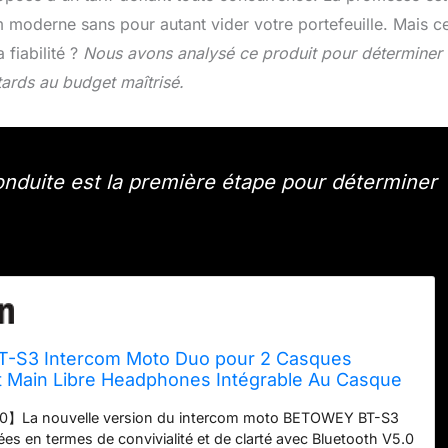
com moderne sans pour autant vider votre portefeuille. Mais c
a fiabilité ?
Nous avons analysé ce produit pour déterminer s
ards au budget maîtrisé.
nduite est la première étape pour déterminer
-S3 Intercom Moto Duo pour 2 Casques
it Main Libre Headphones Intégrable Au Casque
0】La nouvelle version du intercom moto BETOWEY BT-S3
ées en termes de convivialité et de clarté avec Bluetooth V5.0