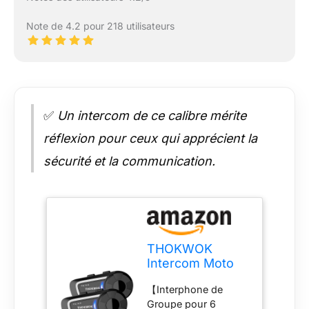
Note de 4.2 pour 218 utilisateurs
✅
Un intercom de ce calibre mérite
réflexion pour ceux qui apprécient la
sécurité et la communication.
THOKWOK
Intercom Moto
Duo pour 6
【Interphone de
Casques, 2X TK-
Groupe pour 6
X4 Ecouteur