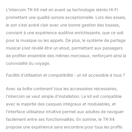
pendant leur voyage
【Puissante
L’intercom TK-X4 met en avant sa technologie stéréo Hi-Fi
Suppression du Bruit et
promettant une qualité sonore exceptionnelle. Lors des essais,
Technologie Audio
le son s’est avéré clair avec une bonne gestion des basses,
AptX】Avec la
technologie avancée
conviant à une expérience auditive enrichissante, que ce soit
DSP et CVC de
pour la musique ou les appels. De plus, le système de partage
réduction du bruit et la
musical s’est révélé être un atout, permettant aux passagers
technologie de codage
de profiter ensemble des mêmes morceaux, renforçant ainsi la
audio élevée AptX de
Bluetooth 5.4, qui
convivialité du voyage.
offrent une puissante
Facilité d’utilisation et compatibilité : un kit accessible à tous ?
suppression du bruit,
une qualité sonore
stéréo Hi-Fi et une
Avec sa boîte contenant tous les accessoires nécessaires,
faible latence pour
l’intercom se veut simple d’installation. Le kit est compatible
l'audio du casque
avec la majorité des casques intégraux et modulables, et
Bluetooth TK-X4, les
l’interface utilisateur intuitive permet aux adultes de naviguer
haut-parleurs intégrés
offrent une qualité
facilement entre ses fonctionnalités. En somme, le TK-X4
sonore clair et net,
propose une expérience sans encombre pour tous les profils
même en roulant à