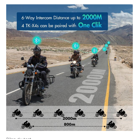
Niveau Centimètre
Sans Wifi » rend la
connexion plus rapide,
fournissant une
connexion en un clic
pour quatre unités TK-
X4 sans avoir besoin
d'un appairage séparé
un à un 【Roue
Rotative et Batterie de
800mAh】Le réglage
du volume et du canal
en tournant la molette
est plus convivial que
l'utilisation d'un
bouton, vous n'avez
donc pas besoin de
penser à la fonction
correspondante du
bouton, il suffit de le
tourner pour un