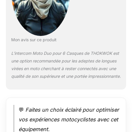
d'un partage de
musique, permettant
à deux cyclistes de
profiter de la même
chanson
simultanément
pendant leur voyage
Mon avis sur ce produit
【Puissante
Suppression du Bruit
L’intercom Moto Duo pour 6 Casques de THOKWOK est
et Technologie Audio
une option recommandée pour les adeptes de longues
AptX】Avec la
virées en moto cherchant à rester connectés avec une
technologie avancée
DSP et CVC de
qualité de son supérieure et une portée impressionnante.
réduction du bruit et
la technologie de
codage audio élevée
AptX de Bluetooth
5.4, qui offrent une
💬
Faites un choix éclairé pour optimiser
puissante
vos expériences motocyclistes avec cet
suppression du bruit,
une qualité sonore
équipement.
stéréo Hi-Fi et une