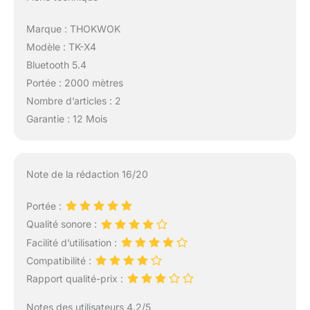
d'appariement
universelle, peut être
Marque : THOKWOK
couplé non seulement
Modèle : TK-X4
avec les casques
Bluetooth 5.4
Bluetooth THOKWOK
Portée : 2000 mètres
tels que TK-X4SC, TK-
X2, BT-S3, mais
Nombre d’articles : 2
également avec la
Garantie : 12 Mois
plupart des autres
casques Bluetooth sur
le marché
Note de la rédaction 16/20
Portée :
Qualité sonore :
Facilité d’utilisation :
Compatibilité :
Rapport qualité-prix :
Notes des utilisateurs 4.2/5