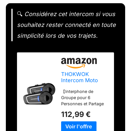
🔍
Considérez cet intercom si vous
souhaitez rester connecté en toute
simplicité lors de vos trajets.
THOKWOK
Intercom Moto
Duo pour 6
【Interphone de
Casques, 2X TK-
Groupe pour 6
X4 Ecouteur
Personnes et Partage
Bluetooth pour
de Musique】
Casque Moto, Kit
112,99 €
L'interphone pour
Main Libre
casque de moto TK-X4
Oreillette avec
peut connecter jusqu'à
Bluetooth