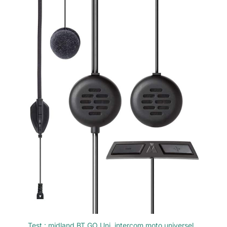
universelle, peut être
couplé non
seulement avec les
casques Bluetooth
THOKWOK tels que
TK-X4SC, TK-X2, BT-
S3, mais également
avec la plupart des
autres casques
Bluetooth sur le
marché
Test : midland BT GO Uni, intercom moto universel