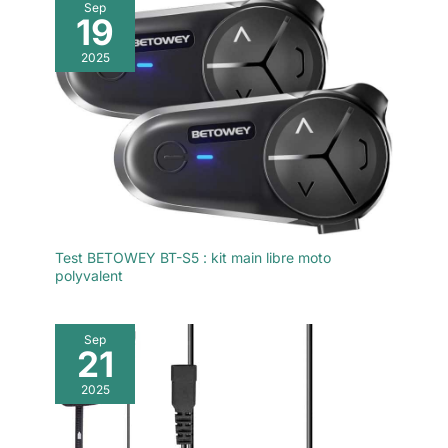
Sep
fournit jusqu'à 40
19
heures de musique
ou d'interphone et
2025
jusqu'à 500 heures
de veille, vous
pouvez profiter de
longues journées de
conduite sans
interruption 【Design
Étanche IP67 et
Appariement
Universel】Il est
Test BETOWEY BT-S5 : kit main libre moto
étanche à l'eau,
polyvalent
poussière et aux
chocs pour résister à
toutes les conditions
Sep
21
météorologiques, ce
qui le rend parfait
2025
pour les aventures en
plein air. Fonction
d'appariement