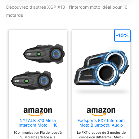
vous gardant ainsi
désactivé), écouter
Découvrez d’autres XGP X10 : l’intercom moto idéal pour 10
connecté avec votre
de la musique stéréo
groupe pendant
motards
Hi-Fi, la radio FM ou
votre balade à moto.
écouter Guidage
La distance de
vocal GPS. En outre,
communication
-10%
la nouvelle fonction «
maximale est de 800
Positionnement au
m en interphone
Niveau Centimètre
bidirectionnel. Il
Sans Wifi » rend la
dispose également
connexion plus
d'un partage de
rapide, fournissant
musique, permettant
une connexion en un
à deux cyclistes de
clic pour quatre
profiter de la même
unités TK-X4 sans
chanson
avoir besoin d'un
simultanément
appairage séparé un
pendant leur voyage
à un 【Roue Rotative
【Puissante
et Batterie de
Suppression du Bruit
NYTALK X10 Mesh
Fodsports FX7 Intercom
800mAh】Le réglage
et Technologie Audio
Intercom Moto, 1-10
Moto Bluetooth, Audio
du volume et du
Motards 3000m Système
Multitâche & Mesh 10
AptX】Avec la
[Communication Fluide jusqu’à
Le FX7 dispose de 3 modes de
de Communication
Motards
canal en tournant la
technologie avancée
10 Motards] Grâce à la
connexion différents : Multi-