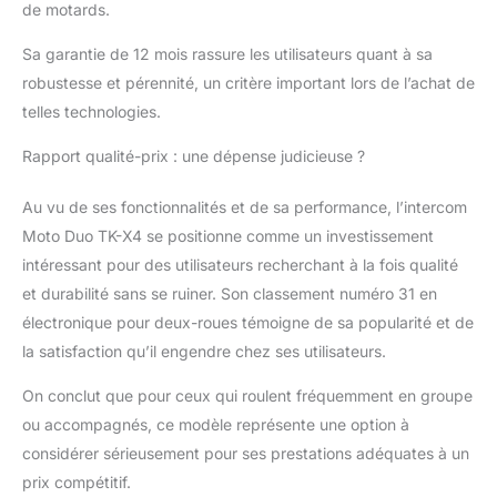
de motards.
grande vitesse
【Bluetooth 5.4 et
Sa garantie de 12 mois rassure les utilisateurs quant à sa
Réseau à Un Clic】Le
robustesse et pérennité, un critère important lors de l’achat de
profil HFP Bluetooth
telles technologies.
5.4 peut être utilisé non
seulement pour
Rapport qualité-prix : une dépense judicieuse ?
accéder aux
commandes Siri et S
Voice pour passer des
Au vu de ses fonctionnalités et de sa performance, l’intercom
appels mains libres,
Moto Duo TK-X4 se positionne comme un investissement
mais aussi pour
intéressant pour des utilisateurs recherchant à la fois qualité
répondre
et durabilité sans se ruiner. Son classement numéro 31 en
automatiquement aux
électronique pour deux-roues témoigne de sa popularité et de
appels (peut être
désactivé), écouter de
la satisfaction qu’il engendre chez ses utilisateurs.
la musique stéréo Hi-
Fi, la radio FM ou
On conclut que pour ceux qui roulent fréquemment en groupe
écouter Guidage vocal
ou accompagnés, ce modèle représente une option à
GPS. En outre, la
considérer sérieusement pour ses prestations adéquates à un
nouvelle fonction «
prix compétitif.
Positionnement au