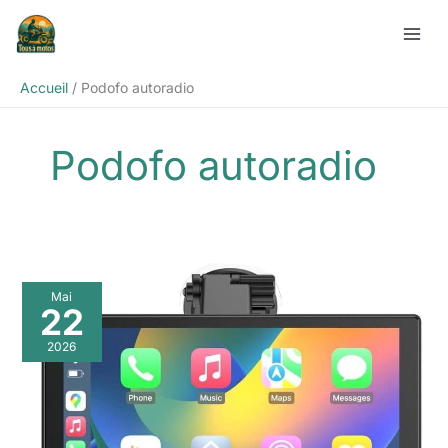
Aller
Rechercher
au
contenu
Accueil
Podofo autoradio
Podofo autoradio
Mai
22
2026