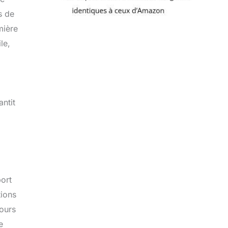
s de
mière
le,
ntit
port
tions
cours
e