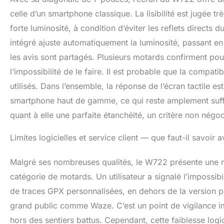
et assistance】 
celle d’un smartphone classique. La lisibilité est jugée t
an pour votre e
solutions rapid
forte luminosité, à condition d’éviter les reflets directs
d'installation o
intégré ajuste automatiquement la luminosité, passant en 
confiance, notr
les avis sont partagés. Plusieurs motards confirment pouv
l’impossibilité de le faire. Il est probable que la compat
utilisés. Dans l’ensemble, la réponse de l’écran tactile es
smartphone haut de gamme, ce qui reste amplement suffis
quant à elle une parfaite étanchéité, un critère non nég
Limites logicielles et service client — que faut-il savoir 
Malgré ses nombreuses qualités, le W722 présente une res
catégorie de motards. Un utilisateur a signalé l’impossibil
de traces GPX personnalisées, en dehors de la version p
grand public comme Waze. C’est un point de vigilance im
hors des sentiers battus. Cependant, cette faiblesse logi