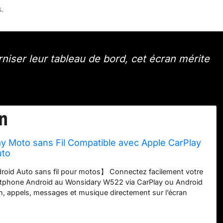
.
iser leur tableau de bord, cet écran mérite
y Moto sans Fil Compatible avec Apple CarPlay
uto
roid Auto sans fil pour motos】 Connectez facilement votre
tphone Android au Wonsidary W522 via CarPlay ou Android
n, appels, messages et musique directement sur l’écran
ces, avec contrôle vocal Siri ou G00gle Assistant pour rouler
route des yeux. 【Prêt pour toutes les conditions · Roulez