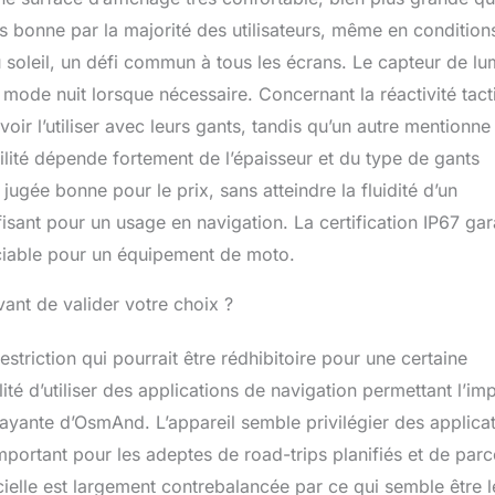
le système carplay moto 5 pouces Wonsidary est garanti un
rès bonne par la majorité des utilisateurs, même en condition
ntière satisfaction. Notre équipe d'experts vous propose des
es pour tout problème de connectivité, des conseils
 du soleil, un défi commun à tous les écrans. Le capteur de lu
u des mises à jour du firmware via la carte TF. Roulez en toute
mode nuit lorsque nécessaire. Concernant la réactivité tacti
e équipe d'assistance est là pour vous aider.
oir l’utiliser avec leurs gants, tandis qu’un autre mentionne
ibilité dépende fortement de l’épaisseur et du type de gants
t jugée bonne pour le prix, sans atteindre la fluidité d’un
ant pour un usage en navigation. La certification IP67 gara
ociable pour un équipement de moto.
avant de valider votre choix ?
triction qui pourrait être rédhibitoire pour une certaine
ité d’utiliser des applications de navigation permettant l’im
ayante d’OsmAnd. L’appareil semble privilégier des applica
portant pour les adeptes de road-trips planifiés et de par
cielle est largement contrebalancée par ce qui semble être l