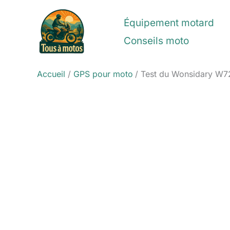
Aller
au
Équipement motard
contenu
Conseils moto
Accueil
GPS pour moto
Test du Wonsidary W72