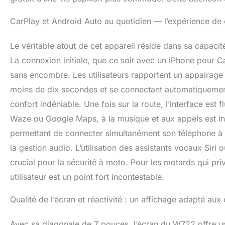
bande-son : boo
que vous écouti
CarPlay et Android Auto au quotidien — l’expérience de 
Parfait pour le
tactile IPS co
Le véritable atout de cet appareil réside dans sa capacit
il offre une ré
La connexion initiale, que ce soit avec un iPhone pour 
une excellente l
avec la plupart
sans encombre. Les utilisateurs rapportent un appairage B
antivol pour une
moins de dix secondes et se connectant automatiquement 
motos, sans êt
W522 est livré 
confort indéniable. Une fois sur la route, l’interface est
Vous pouvez ains
Waze ou Google Maps, à la musique et aux appels est intu
un port USB (i
permettant de connecter simultanément son téléphone à l’
protection cont
branchement inc
la gestion audio. L’utilisation des assistants vocaux Siri
toutes vos sort
crucial pour la sécurité à moto. Pour les motards qui privi
veuillez vous a
utilisateur est un point fort incontestable.
suffisante (5 V, 
connexion USB fo
plupart des mot
Qualité de l’écran et réactivité : un affichage adapté aux 
un cadre plus l
disponible. Si 
Avec sa diagonale de 7 pouces, l’écran du W722 offre un