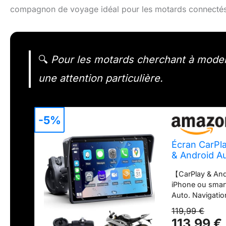
compagnon de voyage idéal pour les motards connectés
🔍
Pour les motards cherchant à modern
une attention particulière.
-5%
Écran CarPla
& Android A
【CarPlay & And
iPhone ou smar
Auto. Navigatio
tactile HD 5 Pou
119,99 €
sans quitter la 
113,99 €