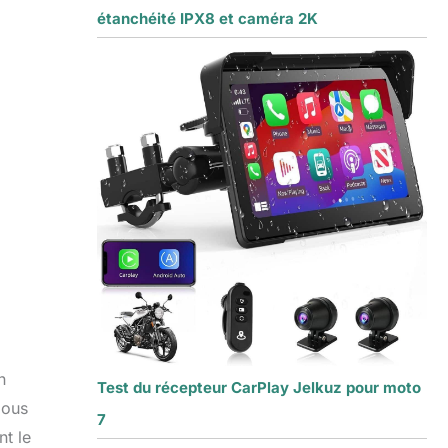
étanchéité IPX8 et caméra 2K
n
Test du récepteur CarPlay Jelkuz pour moto
Nous
7
nt le