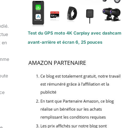
édié.
Test du GPS moto 4K Carplay avec dashcam
ctue
avant-arrière et écran 6, 25 pouces
t en
comme
oute
nce
ue