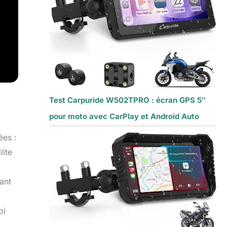
Test Carpuride W502TPRO : écran GPS 5″
pour moto avec CarPlay et Android Auto
ées :
lite
ant
oi