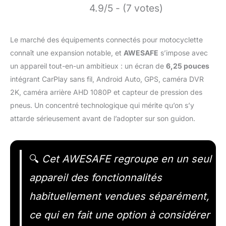
4.9/5 - (7 votes)
Le marché des équipements connectés pour motocyclette
connaît une expansion notable, et
AWESAFE
s’impose avec
un appareil tout-en-un ambitieux : un écran de
6,25 pouces
intégrant CarPlay sans fil, Android Auto, GPS, caméra DVR
2K, caméra arrière AHD 1080P et capteur de pression des
pneus. Un concentré technologique qui mérite qu’on s’y
attarde sérieusement avant de l’adopter sur son guidon.
🔍
Cet AWESAFE regroupe en un seul
appareil des fonctionnalités
habituellement vendues séparément,
ce qui en fait une option à considérer