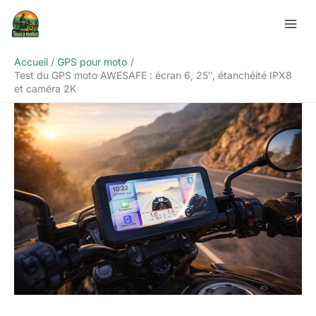
Aller
Rechercher
au
contenu
Accueil
GPS pour moto
Test du GPS moto AWESAFE : écran 6, 25″, étanchéité IPX8
et caméra 2K