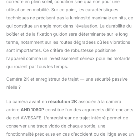
correcte en plein soleil, condition sine qua non pour une
mains libres et diffusion
utilisation en mobilité. Sur ce point, les caractéristiques
de musique.
Compatible avec Siri et
techniques ne précisent pas la luminosité maximale en nits, ce
G00gle Assistant :
qui constitue un angle mort dans l’évaluation. La durabilité du
contrôlez facilement
boîtier et de la fixation guidon sera déterminante sur le long
votre écran par la voix
terme, notamment sur les routes dégradées où les vibrations
sans détourner votre
attention de la route.
sont importantes. Ce critère de robustesse positionne
GPS Intégré +
l’appareil comme un investissement sérieux pour les motards
Enregistrement de
qui roulent par tous les temps.
Conduite: Navigation
GPS intégrée, même
Caméra 2K et enregistreur de trajet — une sécurité passive
sans connexion
réelle ?
réseau. Fonction
enregistrement de
La caméra avant en
résolution 2K
associée à la caméra
conduite intégrée pour
sauvegarder
arrière
AHD 1080P
constitue l’un des arguments différenciants
automatiquement vos
de cet AWESAFE. L’enregistreur de trajet intégré permet de
trajets et améliorer la
conserver une trace vidéo de chaque sortie, une
sécurité. Installation
fonctionnalité précieuse en cas d’accident ou de litige avec un
Simple & Large