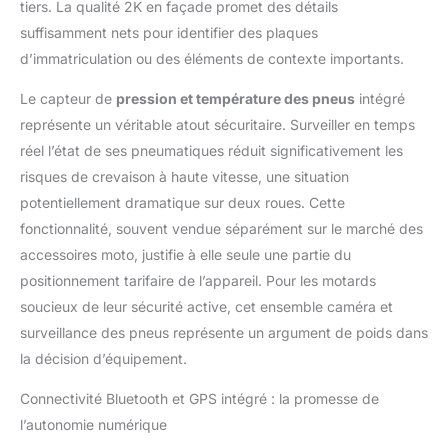
Compatibilité: Facile à
tiers. La qualité 2K en façade promet des détails
installer, fonctionne
suffisamment nets pour identifier des plaques
avec la plupart des
d’immatriculation ou des éléments de contexte importants.
motos. Conception
robuste et durable,
Le capteur de
pression et température des pneus
intégré
parfaite pour les trajets
représente un véritable atout sécuritaire. Surveiller en temps
urbains comme pour
réel l’état de ses pneumatiques réduit significativement les
les longues
randonnées.
risques de crevaison à haute vitesse, une situation
potentiellement dramatique sur deux roues. Cette
fonctionnalité, souvent vendue séparément sur le marché des
accessoires moto, justifie à elle seule une partie du
positionnement tarifaire de l’appareil. Pour les motards
soucieux de leur sécurité active, cet ensemble caméra et
surveillance des pneus représente un argument de poids dans
la décision d’équipement.
Connectivité Bluetooth et GPS intégré : la promesse de
l’autonomie numérique