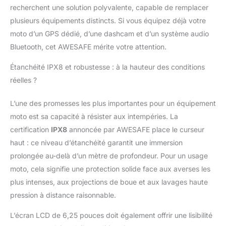
recherchent une solution polyvalente, capable de remplacer
fiable de vos trajets,
pour plus de sécurité et
plusieurs équipements distincts. Si vous équipez déjà votre
de tranquillité d’esprit.
moto d’un GPS dédié, d’une dashcam et d’un système audio
Surveillance de la
Bluetooth, cet AWESAFE mérite votre attention.
Pression et de la
Température des
Étanchéité IPX8 et robustesse : à la hauteur des conditions
Pneus (TPMS):
réelles ?
Contrôlez en temps
réel la pression et la
L’une des promesses les plus importantes pour un équipement
température de vos
pneus directement sur
moto est sa capacité à résister aux intempéries. La
l’écran. Une alerte
certification
IPX8
annoncée par AWESAFE place le curseur
instantanée vous
haut : ce niveau d’étanchéité garantit une immersion
avertit en cas
prolongée au-delà d’un mètre de profondeur. Pour un usage
d’anomalie,
garantissant une
moto, cela signifie une protection solide face aux averses les
conduite plus sûre et
plus intenses, aux projections de boue et aux lavages haute
plus fiable. Bluetooth &
pression à distance raisonnable.
Commande Vocale:
Connexion Bluetooth
L’écran LCD de 6,25 pouces doit également offrir une lisibilité
stable pour appels