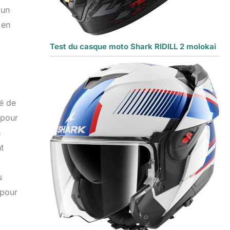
 un
 en
Test du casque moto Shark RIDILL 2 molokai
té de
 pour
s
t
s
 pour