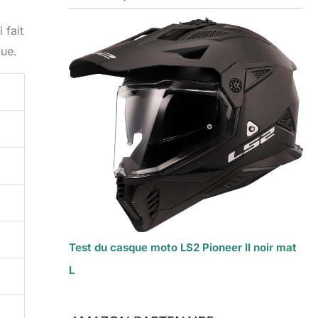
 fait
lue.
Test du casque moto LS2 Pioneer II noir mat
L