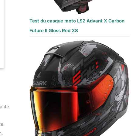
Test du casque moto LS2 Advant X Carbon
Future II Gloss Red XS
alité
te
n.