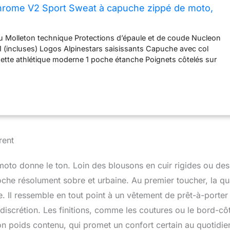
hrome V2 Sport Sweat à capuche zippé de moto,
u Molleton technique Protections d’épaule et de coude Nucleon
 1 (incluses) Logos Alpinestars saisissants Capuche avec col
ette athlétique moderne 1 poche étanche Poignets côtelés sur
ourlet Spécifications Vêtements de protection de classe A pour
7092-42020)
rent
oto donne le ton. Loin des blousons en cuir rigides ou des
oche résolument sobre et urbaine. Au premier toucher, la qu
le. Il ressemble en tout point à un vêtement de prêt-à-porter
a discrétion. Les finitions, comme les coutures ou le bord-cô
 son poids contenu, qui promet un confort certain au quotidie