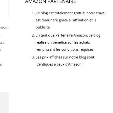
style
t
ses
s
le