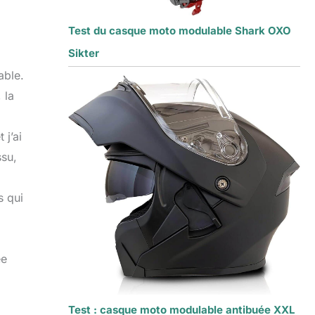
Test du casque moto modulable Shark OXO
Sikter
able.
 la
 j’ai
ssu,
s qui
ée
Test : casque moto modulable antibuée XXL