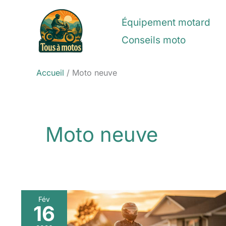
Aller
au
Équipement motard
contenu
Conseils moto
Accueil
Moto neuve
Moto neuve
Fév
16