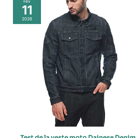
Fév
11
2026
Test de la veste moto Dainese Denim