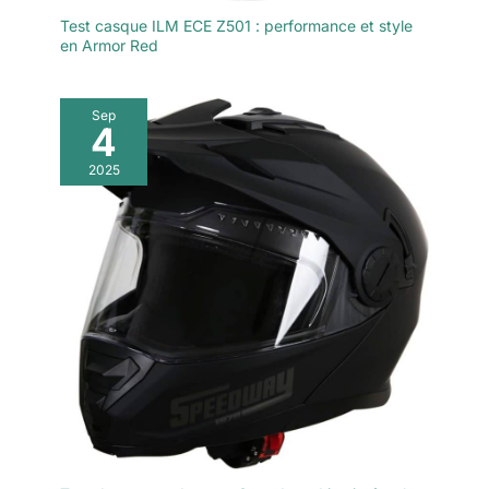
Test casque ILM ECE Z501 : performance et style
en Armor Red
Sep
4
2025