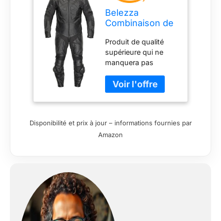
Belezza
Combinaison de
moto en cuir -
Produit de qualité
Racing - Noir -
supérieure qui ne
Une pièce (60)
manquera pas
d'attirer les regards.
Combinaison de
qualité supérieure en
100 % cuir de
vachette. Idéal
Disponibilité et prix à jour – informations fournies par
comme combinaison
Amazon
en cuir pour
débutants.
Genouillères
amovibles incluses.
Comprend des
protections CE sur
les épaules, les
coudes et les
genoux.