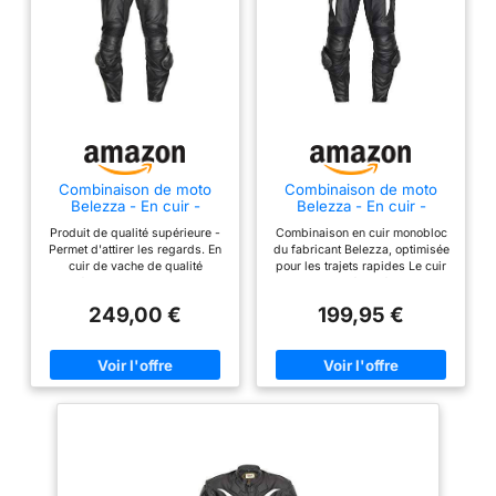
Combinaison de moto
Combinaison de moto
Belezza - En cuir -
Belezza - En cuir -
Couleur : noir
Couleur : noir et blanc
Produit de qualité supérieure -
Combinaison en cuir monobloc
Permet d'attirer les regards. En
du fabricant Belezza, optimisée
cuir de vache de qualité
pour les trajets rapides Le cuir
supérieure. Combinaison en
de qualité supérieure
cuir pour débutant. Des
sélectionné et parfaitement
249,00 €
199,95 €
genouillères amovibles sont
travaillé garantit une sécurité
incluses. - Avec les protections
maximale pour le conducteur
CE pour les épaules, les coudes
Haute qualité du fabricant
et les genoux.
Belezza