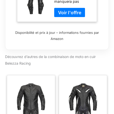
manquera pas
d'attirer les regards.
Combinaison de
qualité supérieure en
100 % cuir de
vachette. Idéal
Disponibilité et prix à jour – informations fournies par
comme combinaison
Amazon
en cuir pour
débutants.
Genouillères
amovibles incluses.
Découvrez d’autres de la combinaison de moto en cuir
Comprend des
Belezza Racing
protections CE sur
les épaules, les
coudes et les
genoux.