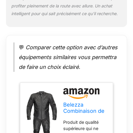
profiter pleinement de la route avec allure. Un achat
intelligent pour qui sait précisément ce qu’il recherche.
💬
Comparer cette option avec d’autres
équipements similaires vous permettra
de faire un choix éclairé.
Belezza
Combinaison de
moto en cuir -
Produit de qualité
Racing - Noir -
supérieure qui ne
Une pièce (60)