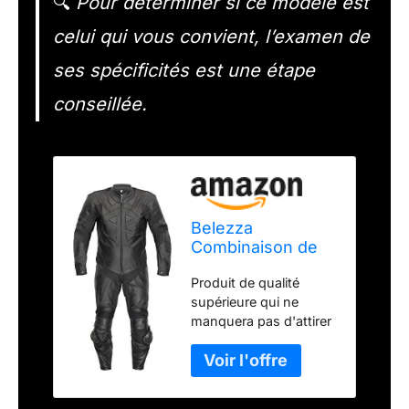
🔍
Pour déterminer si ce modèle est
celui qui vous convient, l’examen de
ses spécificités est une étape
conseillée.
Belezza
Combinaison de
moto en cuir -
Produit de qualité
Racing - Noir -
supérieure qui ne
Une pièce (60)
manquera pas d'attirer
les regards.
Combinaison de qualité
supérieure en 100 %
cuir de vachette. Idéal