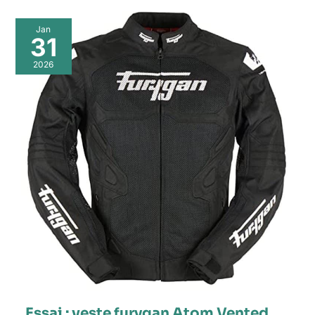
Jan
31
2026
Essai : veste furygan Atom Vented