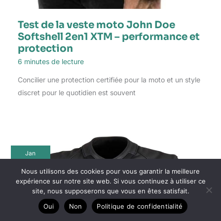
Test de la veste moto John Doe
Softshell 2en1 XTM – performance et
protection
6 minutes de lecture
Concilier une protection certifiée pour la moto et un style
discret pour le quotidien est souvent
Jan
9
Nous utilisons des cookies pour vous garantir la meilleure
2026
expérience sur notre site web. Si vous continuez à utiliser ce
site, nous supposerons que vous en êtes satisfait.
Oui
Non
Politique de confidentialité