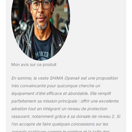
FUNCTIONNALITÉ -
la veste possède une
poche intérieure
étanche, une poche
intérieure
supplémentaire et 2
poches extérieures.
VENTILATION - plus
de la moitié de la
veste est constituée
d'un tissu en maille
Mon avis sur ce produit
extra-respirant qui
rend cette veste
En somme, la veste SHIMA Openair est une proposition
parfaite pour les
très convaincante pour quiconque cherche un
journées d'été les
équipement d’été efficace et abordable. Elle remplit
plus chaudes.
CONFORT - le
parfaitement sa mission principale : offrir une excellente
blouson avec
aération tout en intégrant un niveau de protection
protections ne pèse
rassurant, notamment grâce à sa dorsale de niveau 2. Si
que 1400 g, vous
l’on accepte de faire quelques concessions sur les
n'aurez pas
aspects pratiques comme le nombre et la taille des
l'impression d'en