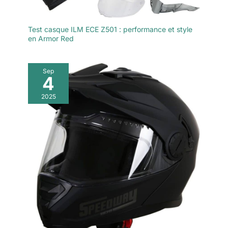
Test casque ILM ECE Z501 : performance et style
en Armor Red
Sep
4
2025