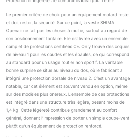
Protection et légèreté : le compromis idéal pour l’été ?
des épaules et des
coudes certifiées CE
Le premier critère de choix pour un équipement motard reste,
assure la protection et
et doit rester, la sécurité. Sur ce point, la veste SHIMA
la libre circulation de
Openair ne fait pas les choses à moitié, surtout au regard de
l'air. FUNCTIONNALITÉ
- la veste possède une
son positionnement tarifaire. Elle est livrée avec un ensemble
poche intérieure
complet de protections certifiées CE. On y trouve des coques
étanche, une poche
de niveau 1 pour les coudes et les épaules, ce qui correspond
intérieure
au standard pour un usage routier non sportif. La véritable
supplémentaire et 2
poches extérieures.
bonne surprise se situe au niveau du dos, où le fabricant a
VENTILATION - plus de
intégré une protection dorsale de niveau 2. C’est un avantage
la moitié de la veste est
notable, car cet élément est souvent vendu en option, même
constituée d'un tissu
sur des modèles plus onéreux. L’ensemble de ces protections
en maille extra-
est intégré dans une structure très légère, pesant moins de
respirant qui rend cette
veste parfaite pour les
1,4 kg. Cette légèreté contribue grandement au confort
journées d'été les plus
général, donnant l’impression de porter un simple coupe-vent
chaudes. CONFORT -
plutôt qu’un équipement de protection renforcé.
le blouson avec
protections ne pèse