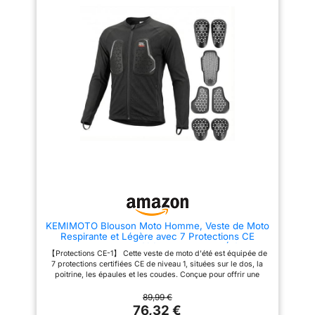
【Meilleurs détails】Veste de
amovibles en réflexion sur la
moto d'hiver IRON
luminosité, au dos, aux épaules
JIA’Scomprend une capuche,
et aux coudes Veuillez vous
une doublure et un équipement
référer attentivement au tableau
de protection amovibles. Il offre
des tailles pour choisir votre
des poches zippées à double
taille avant de commander. LA
épaisseur de grande capacité
QUALITÉ EST NOTRE CULTURE.
pour un grand espace de
Qualité garantie par au moins 6
rangement. La fermeture éclair
mois de garantie. Si vous avez
latérale permet un ajustement
des questions, n'hésitez pas à
flexible de la taille, ce qui
nous envoyer un courriel. Nous
facilite l'enfilage et le retrait et
répondrons dans les 24 heures
améliore la respirabilité. Motif
quadrillé en losange sur les
épaules. Le logo sur la poitrine
utilise du Velcro pour créer un
look personnalisé 【Meilleure
protection】La veste de moto
utilise une armure CE sur les
épaules et les coudes pour
offrir une meilleure protection.
KEMIMOTO Blouson Moto Homme, Veste de Moto
De plus, la protection dorsale
Respirante et Légère avec 7 Protections CE
amovible en EVA assure une
Amovibles, Veste Réfléchissant pour l'Été et la
protection complète contre les
【Protections CE-1】 Cette veste de moto d'été est équipée de
Conduite Motos
dangers potentiels. La
7 protections certifiées CE de niveau 1, situées sur le dos, la
conception élégante de la
poitrine, les épaules et les coudes. Conçue pour offrir une
bande réfléchissante améliore
protection maximale contre les impacts et les accidents
la sécurité de la conduite de
imprévus, elle est idéale pour tous types de routes et constitue
89,99 €
nuit 【Confort ultime】La
un équipement indispensable pour une conduite en toute
76,32 €
doublure de la veste de moto