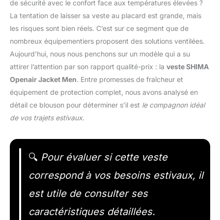
de sécurité avec le confort face aux températures élevées ?
La tentation de laisser sa veste au placard est grande, mais
les risques sont bien réels. C’est sur ce segment que de
nombreux équipementiers proposent des solutions ventilées.
Aujourd’hui, nous nous penchons sur un modèle qui a su
attirer l’attention par son rapport qualité-prix : la
veste SHIMA
Openair Jacket Men
. Entre promesses de fraîcheur et
équipement de protection complet, nous avons analysé en
détail ce blouson pour déterminer s’il est
le compagnon idéal
de vos trajets estivaux
.
🔍
Pour évaluer si cette veste
correspond à vos besoins estivaux, il
est utile de consulter ses
caractéristiques détaillées.