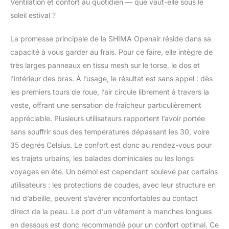
Ventilation et confort au quotidien — que vaut-elle sous le
que 1400 g, vous
soleil estival ?
n'aurez pas
l'impression d'en porter
une.
La promesse principale de la SHIMA Openair réside dans sa
capacité à vous garder au frais. Pour ce faire, elle intègre de
très larges panneaux en tissu mesh sur le torse, le dos et
l’intérieur des bras. À l’usage, le résultat est sans appel : dès
les premiers tours de roue, l’air circule librement à travers la
veste, offrant une sensation de fraîcheur particulièrement
appréciable. Plusieurs utilisateurs rapportent l’avoir portée
sans souffrir sous des températures dépassant les 30, voire
35 degrés Celsius. Le confort est donc au rendez-vous pour
les trajets urbains, les balades dominicales ou les longs
voyages en été. Un bémol est cependant soulevé par certains
utilisateurs : les protections de coudes, avec leur structure en
nid d’abeille, peuvent s’avérer inconfortables au contact
direct de la peau. Le port d’un vêtement à manches longues
en dessous est donc recommandé pour un confort optimal. Ce