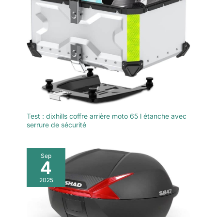
accessoires d'installation
inclus (y compris la
plaque de base de frein
et 2 autocollants
réfléchissants de
sécurité) rendent
l'installation simple et
rapide, améliorant
considérablement
l'expérience utilisateur.
Accessoires complets et
Test : dixhills coffre arrière moto 65 l étanche avec
large compatibilité : à
serrure de sécurité
l'achat de ce produit,
vous recevrez un
ensemble complet
Sep
d'accessoires,
4
comprenant deux clés,
2025
des accessoires de
montage, une doublure
en cuir PU et deux
autocollants