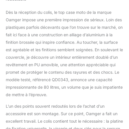
imperméables, des
Argent)
gants, etc., et peut
Dès la réception du colis, le top case moto de la marque
également transporter
Oamger impose une première impression de sérieux. Loin des
des vêtements et des
plastiques parfois décevants que l’on trouve sur le marché, on
chaussures. Il convient
aux voyages longue
fait ici face à une construction en alliage d’aluminium à la
distance ou à une
finition brossée qui inspire confiance. Au toucher, la surface
utilisation quotidienne.
est agréable et les finitions semblent soignées. En soulevant le
Équipé d'une conception
couvercle, je découvre un intérieur entièrement doublé d’un
de verrouillage de
sécurité pour empêcher
revêtement en PU amovible, une attention appréciable qui
efficacement le vol et
promet de protéger le contenu des rayures et des chocs. Le
protéger la sécurité de
modèle testé, référencé QD0343, annonce une capacité
vos objets de valeur.
impressionnante de 80 litres, un volume que je suis impatiente
Excellentes
de mettre à l’épreuve.
performances
d'étanchéité et durabilité
L’un des points souvent redoutés lors de l’achat d’un
: fabriqué en alliage
d'aluminium, il présente
accessoire est son montage. Sur ce point, Oamger a fait un
une excellente résistance
excellent travail. Le colis contient tout le nécessaire : la platine
à l'eau et à la corrosion,
de fixation universelle, la visserie et deux clés pour la serrure.