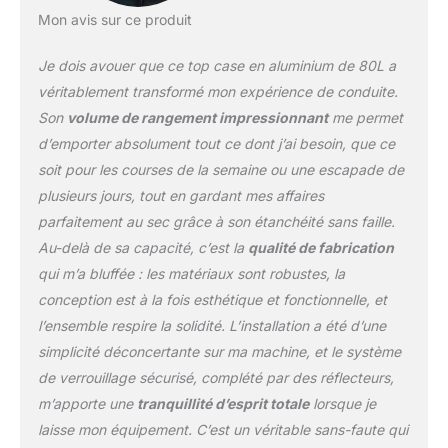
vos objets de valeur.
Mon avis sur ce produit
Excellentes
performances
Je dois avouer que ce top case en aluminium de 80L a
d'étanchéité et durabilité
véritablement transformé mon expérience de conduite.
: fabriqué en alliage
Son
volume de rangement impressionnant
me permet
d'aluminium, il présente
d’emporter absolument tout ce dont j’ai besoin, que ce
une excellente résistance
à l'eau et à la corrosion,
soit pour les courses de la semaine ou une escapade de
garantissant que vos
plusieurs jours, tout en gardant mes affaires
articles sont protégés de
parfaitement au sec grâce à son étanchéité sans faille.
la pluie et de la
Au-delà de sa capacité, c’est la
qualité de fabrication
poussière. L'intérieur est
équipé d'une doublure
qui m’a bluffée : les matériaux sont robustes, la
amovible en coton
conception est à la fois esthétique et fonctionnelle, et
isolant PU, qui non
l’ensemble respire la solidité. L’installation a été d’une
seulement offre une
simplicité déconcertante sur ma machine, et le système
protection d'amorti
supplémentaire, mais est
de verrouillage sécurisé, complété par des réflecteurs,
également facile à
m’apporte une
tranquillité d’esprit totale
lorsque je
nettoyer, garantissant la
laisse mon équipement. C’est un véritable sans-faute qui
propreté et l'hygiène de