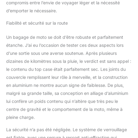
compromis entre l’envie de voyager léger et la nécessité
peut être terminé sans
d’emporter le nécessaire.
perçage. Tous les
accessoires d'installation
Fiabilité et sécurité sur la route
inclus (y compris la
plaque de base de frein
et 2 autocollants
Un bagage de moto se doit d’être robuste et parfaitement
réfléchissants de
étanche. J’ai eu l’occasion de tester ces deux aspects lors
sécurité) rendent
d’une sortie sous une averse soutenue. Après plusieurs
l'installation simple et
dizaines de kilomètres sous la pluie, le verdict est sans appel :
rapide, améliorant
considérablement
le contenu du top case était parfaitement sec. Les joints du
l'expérience utilisateur.
couvercle remplissent leur rôle à merveille, et la construction
Accessoires complets et
en aluminium ne montre aucun signe de faiblesse. De plus,
large compatibilité : à
malgré sa grande taille, sa conception en alliage d’aluminium
l'achat de ce produit,
lui confère un poids contenu qui n’altère que très peu le
vous recevrez un
ensemble complet
centre de gravité et le comportement de la moto, même à
d'accessoires,
pleine charge.
comprenant deux clés,
des accessoires de
La sécurité n’a pas été négligée. Le système de verrouillage
montage, une doublure
est fiable, avec une serrure à ressort anti-effraction qui