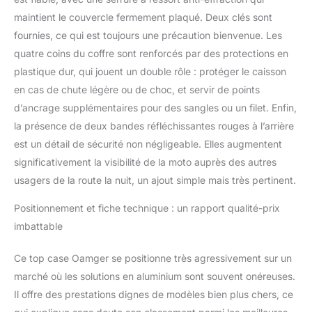
en cuir PU et deux
maintient le couvercle fermement plaqué. Deux clés sont
autocollants
réfléchissants de
fournies, ce qui est toujours une précaution bienvenue. Les
sécurité, pour une
quatre coins du coffre sont renforcés par des protections en
utilisation immédiate. La
plastique dur, qui jouent un double rôle : protéger le caisson
housse de protection est
en cas de chute légère ou de choc, et servir de points
universellement
applicable aux motos de
d’ancrage supplémentaires pour des sangles ou un filet. Enfin,
toutes marques et peut
la présence de deux bandes réfléchissantes rouges à l’arrière
être utilisée avec des
est un détail de sécurité non négligeable. Elles augmentent
porte-bagages arrière,
significativement la visibilité de la moto auprès des autres
élargissant ainsi
usagers de la route la nuit, un ajout simple mais très pertinent.
considérablement son
champ d'application.
Positionnement et fiche technique : un rapport qualité-prix
imbattable
Ce top case Oamger se positionne très agressivement sur un
marché où les solutions en aluminium sont souvent onéreuses.
Il offre des prestations dignes de modèles bien plus chers, ce