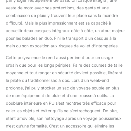
par y loger l’équipement de base. Un casque intégral, une
en cas de chute
veste de moto avec ses protections, des gants et une
accidentelle. De plus, un
combinaison de pluie y trouvent leur place sans la moindre
verrou à ressort anti-
difficulté. Mais le plus impressionnant est sa capacité à
effraction est inclus pour
accueillir deux casques intégraux côte à côte, un atout majeur
plus de sécurité. Les
bandes réfléchissantes
pour les balades en duo. Fini le transport d’un casque à la
spécialement conçues
main ou son exposition aux risques de vol et d’intempéries.
pour la conduite de nuit
augmentent la visibilité
Cette polyvalence le rend aussi pertinent pour un usage
de la moto et améliorent
urbain que pour les longs périples. Faire des courses de taille
la sécurité de la conduite
moyenne et tout ranger en sécurité devient possible, libérant
de nuit. Facile à retirer et
à installer : la valise est
le pilote du traditionnel sac à dos. Lors d’un week-end
conçue avec des fentes
prolongé, j’ai pu y stocker un sac de voyage souple en plus
à dégagement rapide, qui
de mon équipement de pluie et d’une trousse à outils. La
peuvent être rapidement
doublure intérieure en PU s’est montrée très efficace pour
alignées et verrouillées
avec la position de
caler les objets et éviter qu’ils ne s’entrechoquent. De plus,
dégagement rapide sur le
étant amovible, son nettoyage après un voyage poussiéreux
hayon de la moto, et le
n’est qu’une formalité. C’est un accessoire qui élimine les
processus d'installation