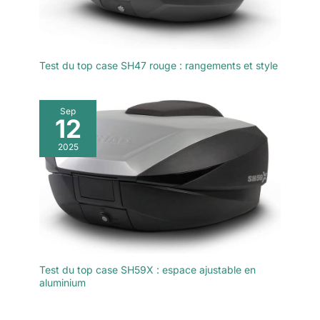
réfléchissants de
sécurité, pour une
utilisation immédiate. La
housse de protection est
Test du top case SH47 rouge : rangements et style
universellement
applicable aux motos de
toutes marques et peut
Sep
être utilisée avec des
12
porte-bagages arrière,
élargissant ainsi
2025
considérablement son
champ d'application.
Test du top case SH59X : espace ajustable en
aluminium