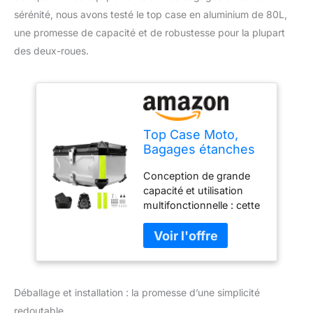
sérénité, nous avons testé le top case en aluminium de 80L,
une promesse de capacité et de robustesse pour la plupart
des deux-roues.
Top Case Moto,
Bagages étanches
pour Motos, Boîte
Conception de grande
de Queue de Motos
capacité et utilisation
avec Serrure De
multifonctionnelle : cette
Sécurité, Coffres
valise de moto est
Moto pour
disponible en deux
Rangement
options de grande
Casques,
capacité : 55L et 65L. Il
Aluminium Top
peut facilement stocker
Case Plupart des
Déballage et installation : la promesse d’une simplicité
du matériel d'équitation
Motoes et Maxi
tel que des casques, des
Scooters (80L
redoutable