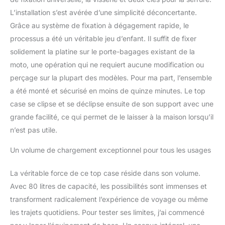
garantissant que vos
L’installation s’est avérée d’une simplicité déconcertante.
articles sont protégés de
la pluie et de la
Grâce au système de fixation à dégagement rapide, le
poussière. L'intérieur est
processus a été un véritable jeu d’enfant. Il suffit de fixer
équipé d'une doublure
solidement la platine sur le porte-bagages existant de la
amovible en coton
moto, une opération qui ne requiert aucune modification ou
isolant PU, qui non
seulement offre une
perçage sur la plupart des modèles. Pour ma part, l’ensemble
protection d'amorti
a été monté et sécurisé en moins de quinze minutes. Le top
supplémentaire, mais est
case se clipse et se déclipse ensuite de son support avec une
également facile à
grande facilité, ce qui permet de le laisser à la maison lorsqu’il
nettoyer, garantissant la
n’est pas utile.
propreté et l'hygiène de
l'intérieur de la valise. La
Un volume de chargement exceptionnel pour tous les usages
conception humanisée
augmente la sécurité et
la commodité : les quatre
La véritable force de ce top case réside dans son volume.
coins de la valise sont
Avec 80 litres de capacité, les possibilités sont immenses et
équipés de housses
transforment radicalement l’expérience de voyage ou même
antichute, ce qui
les trajets quotidiens. Pour tester ses limites, j’ai commencé
empêche efficacement
d'endommager la valise