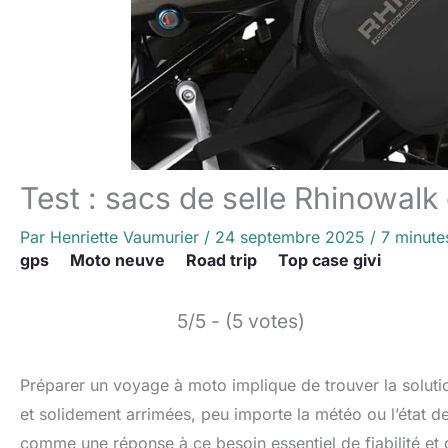
Test : sacs de selle Rhinowal
Par
Henriette Vaumurier
/
24 septembre 2025
/
7 minute
gps
Moto neuve
Road trip
Top case givi
5/5 - (5 votes)
Préparer un voyage à moto implique de trouver la solutio
et solidement arrimées, peu importe la météo ou l’état d
comme une réponse à ce besoin essentiel de fiabilité et