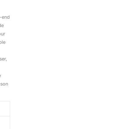
k-end
de
our
ble
ser,
e
 son