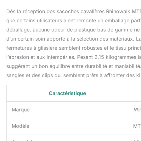
POUR LA MOTO : La
Dès la réception des sacoches cavalières Rhinowalk MT14
plus pratique à pl
de moto étanches 
que certains utilisateurs aient remonté un emballage parf
Attention : si la 
déballage, aucune odeur de plastique bas de gamme ne vi
relativement peti
d’un certain soin apporté à la sélection des matériaux. La 
que le sac ne so
Contrairement au
fermetures à glissière semblent robustes et le tissu prin
en PVC comme mat
l’abrasion et aux intempéries. Pesant 2,15 kilogrammes la
à un usage quotidi
suggérant un bon équilibre entre durabilité et maniabilit
nettoyer. En outr
avez des questio
sangles et des clips qui semblent prêts à affronter des k
nous contacter et
Caractéristique
Marque
Rh
Modèle
MT