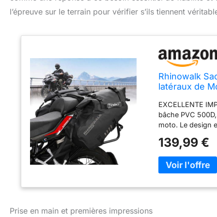
l’épreuve sur le terrain pour vérifier s’ils tiennent vérit
Rhinowalk Sac
latéraux de M
EXCELLENTE IMPER
bâche PVC 500D, q
moto. Le design e
ouverture et une 
139,99 €
Le sac de moto é
moto, l'aventure e
capacité pour ré
RANGEMENT POUR 
utilisation et un
deux boucles pour 
de le boucler, et 
Prise en main et premières impressions
étanche est soupl