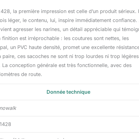
 combinaison simple et pratique rend le sac latéral de moto
28, la première impression est celle d’un produit sérieux. 
acer et à fixer. Vous pouvez régler la distance entre les deux sacs
avec la bande velcro et la boucle. Convient à plus de motos.
ois léger, le contenu, lui, inspire immédiatement confiance.
distance entre le tuyau d'échappement et la banquette arrière est
ent agresser les narines, un détail appréciable qui témoig
te, il est recommandé d'acheter un bouclier thermique pour éviter
finition est irréprochable : les coutures sont nettes, les
it brûlé par des températures élevées. MATÉRIAU DURABLE :
x matériaux imperméables ordinaires, nous utilisons une bâche
cipal, un PVC haute densité, promet une excellente résistanc
ériau de la coque du sac de moto, qui est durable et convient
 paire, ces sacoches ne sont ni trop lourdes ni trop légères
en. Le PVC haute densité résiste à la poussière et est facile à
é. La conception générale est très fonctionnelle, avec des
e, nous offrons une garantie de satisfaction à 100 % : si vous
ns ou des préoccupations concernant nos sacs, n'hésitez pas à
ilomètres de route.
 nous serons heureux de vous servir.
Donnée technique
inowalk
1428