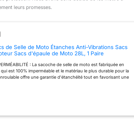
ablement leurs promesses.
s de Selle de Moto Étanches Anti-Vibrations Sacs
oteur Sacs d'épaule de Moto 28L, 1 Paire
MÉABILITÉ : La sacoche de selle de moto est fabriquée en
ui est 100% imperméable et le matériau le plus durable pour la
nroulable offre une garantie d'étanchéité tout en favorisant une
fermeture rapides. Grande capacité pour les besoins quotidiens :
tanche est spécialement conçu pour ceux qui aiment voyager en
n plein air. 2 poches latérales avec un total de 28L grande
pondre à vos besoins quotidiens. UTILISATION RAPIDE ET
RÉUTILISATION : 2 sacs de siège de moto permettent une
 rangement rapides. Nous utilisons deux planches de velcro et
combiner deux sacs de moto. Il suffit de plier le sac 3-4 fois,
vous êtes prêt pour l'aventure ! Notre sac de selle de moto
e et entièrement pliable pour faciliter le rangement ! MIEUX