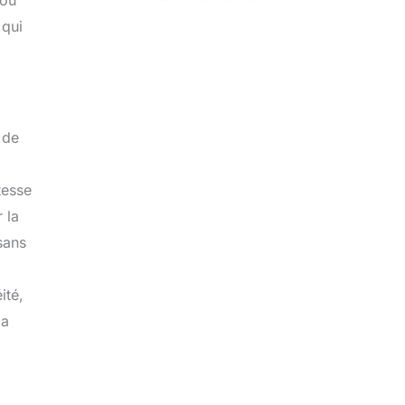
 ou
 qui
 de
tesse
 la
sans
ité,
la