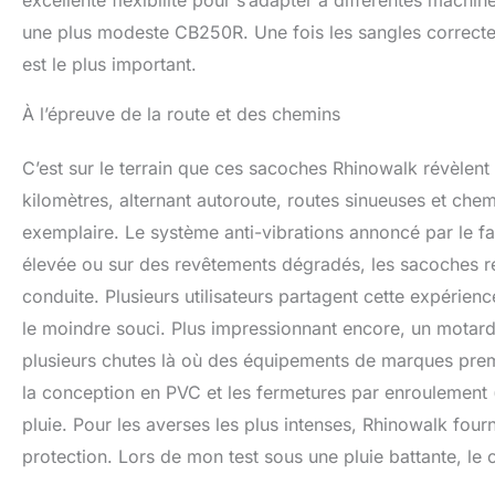
excellente flexibilité pour s’adapter à différentes mach
une plus modeste CB250R. Une fois les sangles correctem
est le plus important.
À l’épreuve de la route et des chemins
C’est sur le terrain que ces sacoches Rhinowalk révèlent l
kilomètres, alternant autoroute, routes sinueuses et chemin
exemplaire. Le système anti-vibrations annoncé par le f
élevée ou sur des revêtements dégradés, les sacoches res
conduite. Plusieurs utilisateurs partagent cette expérie
le moindre souci. Plus impressionnant encore, un motard
plusieurs chutes là où des équipements de marques premi
la conception en PVC et les fermetures par enroulement (r
pluie. Pour les averses les plus intenses, Rhinowalk fourn
protection. Lors de mon test sous une pluie battante, le 