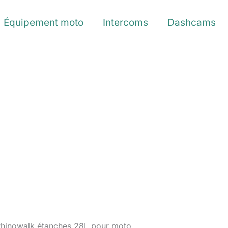
Équipement moto
Intercoms
Dashcams
 Rhinowalk étanches 28L pour moto