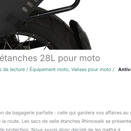
k étanches 28L pour moto
s de lecture
/
Équipement moto
,
Valises pour moto
/
Antiv
n de bagagerie parfaite : celle qui gardera vos affaires au 
e la route. Les sacs de selle étanches Rhinowalk se présente
 de protection. Nous avons donc décidé de les mettre à