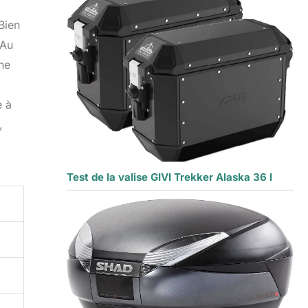
Bien
 Au
ne
e à
,
Test de la valise GIVI Trekker Alaska 36 l