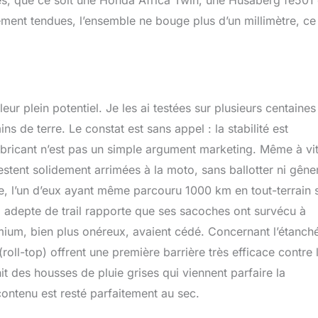
ines, que ce soit une Honda Africa Twin, une Husaberg fe501
ent tendues, l’ensemble ne bouge plus d’un millimètre, ce
eur plein potentiel. Je les ai testées sur plusieurs centaines
s de terre. Le constat est sans appel : la stabilité est
abricant n’est pas un simple argument marketing. Même à vi
tent solidement arrimées à la moto, sans ballotter ni gêner
nce, l’un d’eux ayant même parcouru 1000 km en tout-terrain 
 adepte de trail rapporte que ses sacoches ont survécu à
um, bien plus onéreux, avaient cédé. Concernant l’étanché
oll-top) offrent une première barrière très efficace contre 
it des housses de pluie grises qui viennent parfaire la
contenu est resté parfaitement au sec.