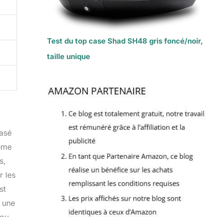
Test du top case Shad SH48 gris foncé/noir,
taille unique
basé
tème
s,
r les
st
 une