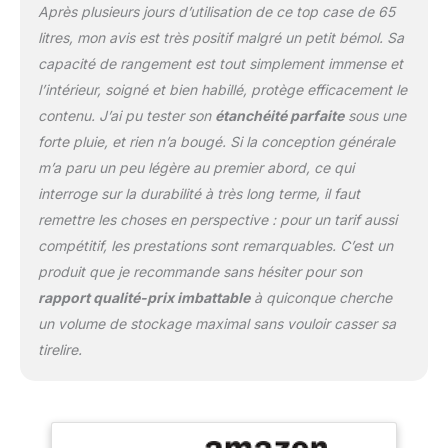
Après plusieurs jours d’utilisation de ce top case de 65
serrures de sécurité pour
éviter les vols, nous
litres, mon avis est très positif malgré un petit bémol. Sa
proposons des dossiers
capacité de rangement est tout simplement immense et
moto pour vous soutenir
l’intérieur, soigné et bien habillé, protège efficacement le
sur les longs trajets.
contenu. J’ai pu tester son
étanchéité parfaite
sous une
Valise pour Moto pour
moto peut être utilisé
forte pluie, et rien n’a bougé. Si la conception générale
avec la plupart des
m’a paru un peu légère au premier abord, ce qui
motos. 【Voyage en
interroge sur la durabilité à très long terme, il faut
toute sécurité】 : Les
remettre les choses en perspective : pour un tarif aussi
autocollants
d'avertissement de
compétitif, les prestations sont remarquables. C’est un
topcase avec la
produit que je recommande sans hésiter pour son
technologie
rapport qualité-prix imbattable
à quiconque cherche
réfléchissante vous
un volume de stockage maximal sans vouloir casser sa
rendent sûr et fiable la
nuit. La boîte de coffre de
tirelire.
scooter est faite de
haute norme, classe 6
anti-poussière et classe
8 protection