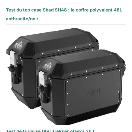
Test du top case Shad SH48 : le coffre polyvalent 48L
anthracite/noir
Test de la valise GIVI Trekker Alaska 36 l