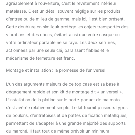
agréablement à l’ouverture, c’est le revêtement intérieur
Valise pour Moto pour
matelassé. C’est un détail souvent négligé sur les produits
moto peut être utilisé
avec la plupart des
d’entrée ou de milieu de gamme, mais ici, il est bien présent.
motos. 【Voyage en
Cette doublure en similicuir protège les objets transportés des
toute sécurité】 : Les
vibrations et des chocs, évitant ainsi que votre casque ou
autocollants
votre ordinateur portable ne se raye. Les deux serrures,
d'avertissement de
topcase avec la
actionnées par une seule clé, paraissent fiables et le
technologie
mécanisme de fermeture est franc.
réfléchissante vous
rendent sûr et fiable la
Montage et installation : la promesse de l’universel
nuit. La boîte de coffre de
scooter est faite de
L’un des arguments majeurs de ce top case est sa base à
haute norme, classe 6
dégagement rapide et son kit de montage dit « universel ».
anti-poussière et classe
L’installation de la platine sur le porte-paquet de ma moto
8 protection
imperméable à l'eau.
s’est avérée relativement simple. Le kit fournit plusieurs types
Protégez les objets
de boulons, d’entretoises et de pattes de fixation métalliques,
importants de la pluie et
permettant de s’adapter à une grande majorité des supports
de la poussière. Il n'y a
du marché. Il faut tout de même prévoir un minimum
pas lieu de s'inquiéter du