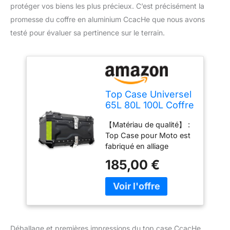
protéger vos biens les plus précieux. C’est précisément la
promesse du coffre en aluminium CcacHe que nous avons
testé pour évaluer sa pertinence sur le terrain.
Top Case Universel
65L 80L 100L Coffre
De Rangement en
【Matériau de qualité】 :
Aluminium pour
Top Case pour Moto est
Moto - Topcase
fabriqué en alliage
Valise Étanche avec
d'aluminium, qui est
Base À
185,00 €
antichute, résistant à
Dégagement
l'usure, robuste et
Rapide et Support
durable, performance
De Montage (Noir,
d'étanchéité fiable, sûr et
65L)
fiable. Les quatre coins
de Coffre pour Moto ont
Déballage et premières impressions du top case CcacHe