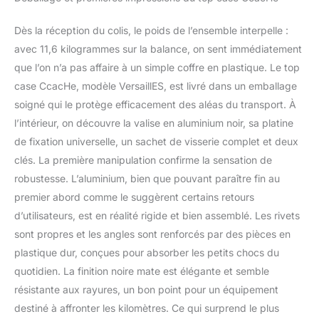
des protections d'angle
anti-collision épaissies et
Dès la réception du colis, le poids de l’ensemble interpelle :
résistantes à l'usure, un
design exquis, une
avec 11,6 kilogrammes sur la balance, on sent immédiatement
résistance aux chocs.
que l’on n’a pas affaire à un simple coffre en plastique. Le top
【Large Capacity】 : Top
case CcacHe, modèle VersaillES, est livré dans un emballage
Box pour Moto a une
soigné qui le protège efficacement des aléas du transport. À
capacité de 65/80/100
l’intérieur, on découvre la valise en aluminium noir, sa platine
litres, ce qui permet de
ranger les casques, les
de fixation universelle, un sachet de visserie complet et deux
bottes, les gants, la
clés. La première manipulation confirme la sensation de
nourriture et d'autres
robustesse. L’aluminium, bien que pouvant paraître fin au
équipements de
premier abord comme le suggèrent certains retours
conduite. C'est essentiel
pour vos déplacements.
d’utilisateurs, est en réalité rigide et bien assemblé. Les rivets
Le Top Case moto est un
sont propres et les angles sont renforcés par des pièces en
bagage équipé de
plastique dur, conçues pour absorber les petits chocs du
serrures de sécurité pour
quotidien. La finition noire mate est élégante et semble
éviter les vols, nous
proposons des dossiers
résistante aux rayures, un bon point pour un équipement
moto pour vous soutenir
destiné à affronter les kilomètres. Ce qui surprend le plus
sur les longs trajets.