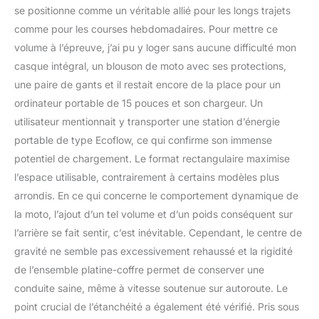
Design】 : la doublure en
se positionne comme un véritable allié pour les longs trajets
cuir adulte épaisse et
comme pour les courses hebdomadaires. Pour mettre ce
durable avec des
volume à l’épreuve, j’ai pu y loger sans aucune difficulté mon
coutures fines et un
design lavable fournit
casque intégral, un blouson de moto avec ses protections,
une protection
une paire de gants et il restait encore de la place pour un
d'absorption des chocs
ordinateur portable de 15 pouces et son chargeur. Un
pour les bagages. Le
utilisateur mentionnait y transporter une station d’énergie
coussin de dossier de
moto amélioré vous
portable de type Ecoflow, ce qui confirme son immense
donne une sensation
potentiel de chargement. Le format rectangulaire maximise
épaisse et confortable. Il
l’espace utilisable, contrairement à certains modèles plus
ne fait pas mal au dos.
arrondis. En ce qui concerne le comportement dynamique de
la moto, l’ajout d’un tel volume et d’un poids conséquent sur
l’arrière se fait sentir, c’est inévitable. Cependant, le centre de
gravité ne semble pas excessivement rehaussé et la rigidité
de l’ensemble platine-coffre permet de conserver une
conduite saine, même à vitesse soutenue sur autoroute. Le
point crucial de l’étanchéité a également été vérifié. Pris sous