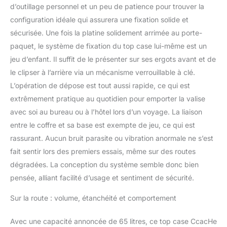
changement climatique.
d’outillage personnel et un peu de patience pour trouver la
【Easy to Install】 :
configuration idéale qui assurera une fixation solide et
Coffre pour Casque avec
sécurisée. Une fois la platine solidement arrimée au porte-
double verrouillage, 3
paquet, le système de fixation du top case lui-même est un
secondes de libération
jeu d’enfant. Il suffit de le présenter sur ses ergots avant et de
rapide, facile à enlever et
à installer la plaque de
le clipser à l’arrière via un mécanisme verrouillable à clé.
fond, anti-pression et
L’opération de dépose est tout aussi rapide, ce qui est
supportant la charge,
extrêmement pratique au quotidien pour emporter la valise
aligner les fentes de
avec soi au bureau ou à l’hôtel lors d’un voyage. La liaison
libération rapide de la
botte avec la position de
entre le coffre et sa base est exempte de jeu, ce qui est
libération rapide de la
rassurant. Aucun bruit parasite ou vibration anormale ne s’est
porte arrière, pousser
fait sentir lors des premiers essais, même sur des routes
doucement vers l'avant
dégradées. La conception du système semble donc bien
et ensuite verrouiller le
fond. La partie
pensée, alliant facilité d’usage et sentiment de sécurité.
supérieure est équipée
d'une poignée en métal,
Sur la route : volume, étanchéité et comportement
facile à transporter ou à
déplacer. 【Professional
Avec une capacité annoncée de 65 litres, ce top case CcacHe