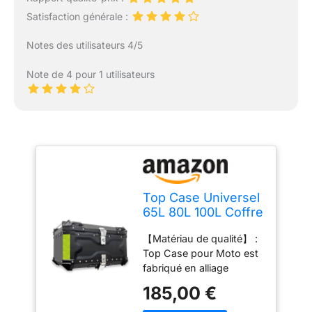
Satisfaction générale :
Notes des utilisateurs 4/5
Note de 4 pour 1 utilisateurs
Top Case Universel
65L 80L 100L Coffre
De Rangement en
【Matériau de qualité】 :
Aluminium pour
Top Case pour Moto est
Moto - Topcase
fabriqué en alliage
Valise Étanche avec
d'aluminium, qui est
Base À
185,00 €
antichute, résistant à
Dégagement
l'usure, robuste et