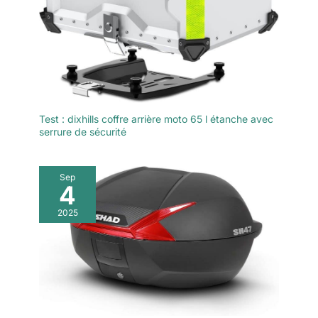
pour les bagages. Le
coussin de dossier de
moto amélioré vous
donne une sensation
épaisse et confortable. Il
ne fait pas mal au dos.
Test : dixhills coffre arrière moto 65 l étanche avec
serrure de sécurité
Sep
4
2025