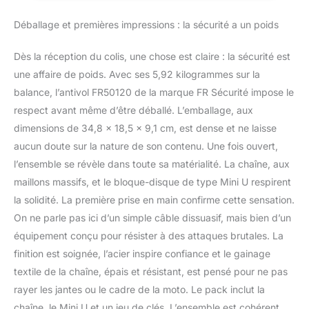
l'ensemble antivol pèse
Scooter, Velo,
plus de 5Kg. Il comprend
Ancrage, Parking
Déballage et premières impressions : la sécurité a un poids
une housse textile
épaisse pour protéger le
Dès la réception du colis, une chose est claire : la sécurité est
véhicule des rayures.
CADENAS Mini U de
une affaire de poids. Avec ses 5,92 kilogrammes sur la
grande sécurité et
balance, l’antivol FR50120 de la marque FR Sécurité impose le
protection antivol
respect avant même d’être déballé. L’emballage, aux
spécialement conçu pour
dimensions de 34,8 x 18,5 x 9,1 cm, est dense et ne laisse
les motos. La fourche a
aucun doute sur la nature de son contenu. Une fois ouvert,
un diamètre de 18 mm et
les terminaisons ont un
l’ensemble se révèle dans toute sa matérialité. La chaîne, aux
système de sécurité à
maillons massifs, et le bloque-disque de type Mini U respirent
double verrouillage qui
la solidité. La première prise en main confirme cette sensation.
bloque les deux
On ne parle pas ici d’un simple câble dissuasif, mais bien d’un
extrémités. Conçu en
acier haute résistance, il
équipement conçu pour résister à des attaques brutales. La
intègre un boîtier en pvc
finition est soignée, l’acier inspire confiance et le gainage
jaune très visible qui
textile de la chaîne, épais et résistant, est pensé pour ne pas
dissuade les voleurs.
rayer les jantes ou le cadre de la moto. Le pack inclut la
HOMOLOGUÉ Ensemble
de cadenas à chaîne et
chaîne, le Mini U et un jeu de clés. L’ensemble est cohérent,