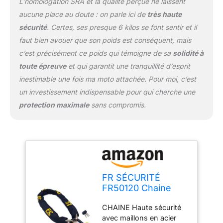
L’homologation SRA et la qualité perçue ne laissent
homologué Classe SRA
aucune place au doute : on parle ici de
très haute
par des laboratoires
indépendants et testé
sécurité
. Certes, ses presque 6 kilos se font sentir et il
contre les attaques de
faut bien avouer que son poids est conséquent, mais
scie, perceuse, pioche,
c’est précisément ce poids qui témoigne de sa
solidité à
etc. Verrouillage du
toute épreuve
et qui garantit une tranquillité d’esprit
disque avec technologie
SEK. Opération
inestimable une fois ma moto attachée. Pour moi, c’est
d'ouverture et de
un investissement indispensable pour qui cherche une
verrouillage en douceur.
protection maximale
sans compromis.
Comprend 3 clés de
sécurité. POLYVALENT
LE cadenas mini U peut
être placé sur le disque
de frein, sur la chaîne de
la moto, sur le rayon du
vélo, il peut être utilisé
FR SÉCURITÉ
avec la chaîne de
FR50120 Chaine
sécurité pour fixer le
Antivol Moto +
véhicule à un point fixe
CHAINE Haute sécurité
Bloque Disque
sur le mobilier urbain ou
avec maillons en acier
Moto Mini U ø13.5,