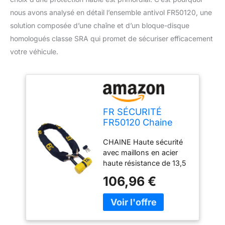
nous avons analysé en détail l’ensemble antivol FR50120, une
solution composée d’une chaîne et d’un bloque-disque
homologués classe SRA qui promet de sécuriser efficacement
votre véhicule.
FR SÉCURITÉ
FR50120 Chaine
Antivol Moto +
CHAINE Haute sécurité
Bloque Disque
avec maillons en acier
Moto Mini U ø13.5,
haute résistance de 13,5
120cm Homologué
mm de diamètre. Il
Classe SRA, Antivol
106,96 €
mesure 120 cm de long.
Robuste Haute
De par sa robustesse et
Sécurité et
sa résistance, la chaîne a
Polyvalent pour
un poids élevé,
Motocyclette,