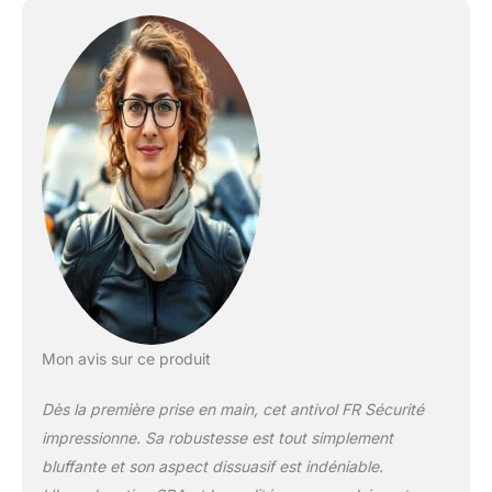
une housse textile
épaisse pour protéger le
véhicule des rayures.
CADENAS Mini U de
grande sécurité et
protection antivol
spécialement conçu pour
les motos. La fourche a
un diamètre de 18 mm et
les terminaisons ont un
système de sécurité à
double verrouillage qui
bloque les deux
extrémités. Conçu en
acier haute résistance, il
Mon avis sur ce produit
intègre un boîtier en pvc
jaune très visible qui
Dès la première prise en main, cet antivol FR Sécurité
dissuade les voleurs.
HOMOLOGUÉ Ensemble
impressionne. Sa robustesse est tout simplement
de cadenas à chaîne et
bluffante et son aspect dissuasif est indéniable.
disque de sécurité