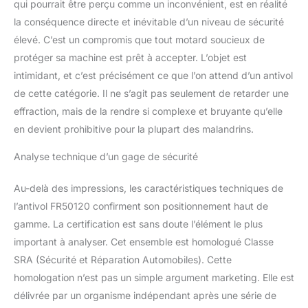
qui pourrait être perçu comme un inconvénient, est en réalité
sur le mobilier urbain ou
ensemble un sol ou un
la conséquence directe et inévitable d’un niveau de sécurité
mur ancre. GARANTIE
élevé. C’est un compromis que tout motard soucieux de
Fabrication Européenne
protéger sa machine est prêt à accepter. L’objet est
FR SÉCURITÉ Garantie
intimidant, et c’est précisément ce que l’on attend d’un antivol
de sécurité et de service
client à tout moment
de cette catégorie. Il ne s’agit pas seulement de retarder une
avec une expérience de
effraction, mais de la rendre si complexe et bruyante qu’elle
plusieurs années dans la
en devient prohibitive pour la plupart des malandrins.
fabrication de produits
antivol.
Analyse technique d’un gage de sécurité
Au-delà des impressions, les caractéristiques techniques de
l’antivol FR50120 confirment son positionnement haut de
gamme. La certification est sans doute l’élément le plus
important à analyser. Cet ensemble est homologué Classe
SRA (Sécurité et Réparation Automobiles). Cette
homologation n’est pas un simple argument marketing. Elle est
délivrée par un organisme indépendant après une série de