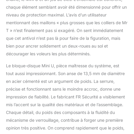
disque de sécurité
chaque élément semblant avoir été dimensionné pour offrir un
homologué Classe SRA
niveau de protection maximal. L’avis d’un utilisateur
par des laboratoires
mentionnant des maillons « plus grosses que les colliers de Mr
indépendants et testé
contre les attaques de
T » n’est finalement pas si exagéré. On sent immédiatement
scie, perceuse, pioche,
que cet antivol n’est pas là pour faire de la figuration, mais
etc. Verrouillage du
bien pour ancrer solidement un deux-roues au sol et
disque avec technologie
décourager les voleurs les plus déterminés.
SEK. Opération
d'ouverture et de
Le bloque-disque Mini U, pièce maîtresse du système, est
verrouillage en douceur.
tout aussi impressionnant. Son anse de 13,5 mm de diamètre
Comprend 3 clés de
sécurité. POLYVALENT
en acier cémenté est un argument de poids. La serrure,
LE cadenas mini U peut
précise et fonctionnant sans le moindre accroc, donne une
être placé sur le disque
impression de fiabilité. Le fabricant FR Sécurité a visiblement
de frein, sur la chaîne de
mis l’accent sur la qualité des matériaux et de l’assemblage.
la moto, sur le rayon du
vélo, il peut être utilisé
Chaque détail, du poids des composants à la fluidité du
avec la chaîne de
mécanisme de verrouillage, contribue à forger une première
sécurité pour fixer le
opinion très positive. On comprend rapidement que le poids,
véhicule à un point fixe