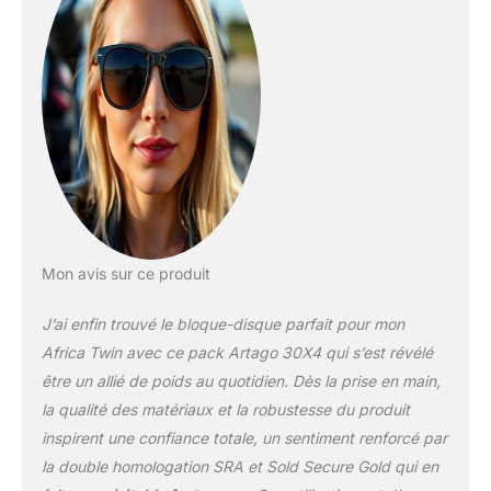
Bunker Selection avec les
serrures haut de gamme
les plus exclusives.
Qualité à tous points de
vue: intégration,
fonctionnalité et
résistance dans les
meilleurs résultats aux
tests comparatifs.
Homologué SRA et Sold
Secure Gold. X2 ON :
Avec ou sans alarme,
Mon avis sur ce produit
l'utilisateur peut choisir
d'activer le système
J’ai enfin trouvé le bloque-disque parfait pour mon
électronique
indépendant ou d'utiliser
Africa Twin avec ce pack Artago 30X4 qui s’est révélé
uniquement l'antivol
être un allié de poids au quotidien. Dès la prise en main,
mécanique robuste.
la qualité des matériaux et la robustesse du produit
DISC-TECH ART +
inspirent une confiance totale, un sentiment renforcé par
TECHNOLOGY: La
serrure anti-crochetage
la double homologation SRA et Sold Secure Gold qui en
la plus avancée et la plus