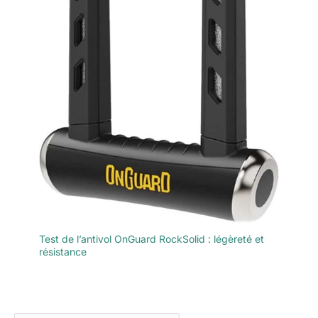
Test de l’antivol OnGuard RockSolid : légèreté et
résistance