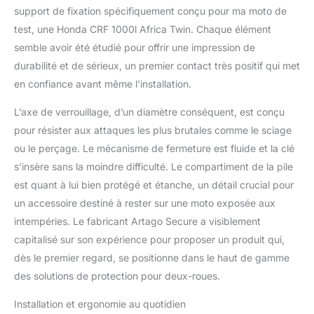
d'activer le système
support de fixation spécifiquement conçu pour ma moto de
électronique
test, une Honda CRF 1000l Africa Twin. Chaque élément
indépendant ou d'utiliser
uniquement l'antivol
semble avoir été étudié pour offrir une impression de
mécanique robuste.
durabilité et de sérieux, un premier contact très positif qui met
DISC-TECH ART +
en confiance avant même l’installation.
TECHNOLOGY: La
serrure anti-crochetage
L’axe de verrouillage, d’un diamètre conséquent, est conçu
la plus avancée et la plus
pour résister aux attaques les plus brutales comme le sciage
sûre avec le disque anti-
ou le perçage. Le mécanisme de fermeture est fluide et la clé
perçage exclusif de 5
mm, au design compact
s’insère sans la moindre difficulté. Le compartiment de la pile
et fonctionnel, s'adapte à
est quant à lui bien protégé et étanche, un détail crucial pour
votre main. FABRIQUÉ
un accessoire destiné à rester sur une moto exposée aux
EN EUROPE: ARTAGO
intempéries. Le fabricant Artago Secure a visiblement
SECURE est devenu le
plus grand spécialiste
capitalisé sur son expérience pour proposer un produit qui,
des antivols haut de
dès le premier regard, se positionne dans le haut de gamme
gamme pour motos,
des solutions de protection pour deux-roues.
l'une des clés a été son
usine, qui est parmi les
Installation et ergonomie au quotidien
plus avancées et