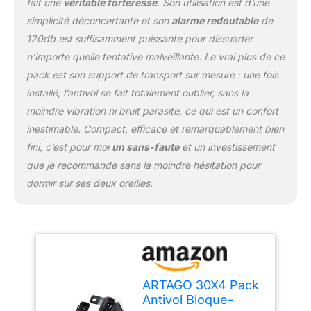
fait une
véritable forteresse
. Son utilisation est d’une
sûre avec le disque anti-
simplicité déconcertante et son
alarme redoutable
de
perçage exclusif de 5
120db est suffisamment puissante pour dissuader
mm, au design compact
et fonctionnel, s'adapte à
n’importe quelle tentative malveillante. Le vrai plus de ce
votre main. FABRIQUÉ
pack est son support de transport sur mesure : une fois
EN EUROPE: ARTAGO
installé, l’antivol se fait totalement oublier, sans la
SECURE est devenu le
moindre vibration ni bruit parasite, ce qui est un confort
plus grand spécialiste
des antivols haut de
inestimable. Compact, efficace et remarquablement bien
gamme pour motos,
fini, c’est pour moi
un sans-faute
et un investissement
l'une des clés a été son
que je recommande sans la moindre hésitation pour
usine, qui est parmi les
dormir sur ses deux oreilles.
plus avancées et
qualifiées au monde et
qui est toujours située à
Valence (Espagne) et pas
en Chine contrairement à
d'autres. Sa proximité
assure une assistance
ARTAGO 30X4 Pack
professionnelle, avec des
Antivol Bloque-
produits fiables et de