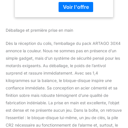
afin que vous puissiez le
Sold Secure Gold
transporter de manière
optimale. HAUTE
GAMME : Double
système de verrouillage
Déballage et première prise en main
avec axe en acier trempé
de 14 mm, idéal pour les
Dès la réception du colis, l’emballage du pack ARTAGO 30X4
motos. Inclus dans la
Bunker Selection avec les
annonce la couleur. Nous ne sommes pas en présence d’un
serrures haut de gamme
simple gadget, mais d’un système de sécurité pensé pour les
les plus exclusives.
motards exigeants. Au déballage, le poids de l’antivol
Qualité à tous points de
surprend et rassure immédiatement. Avec ses 1,4
vue: intégration,
kilogrammes sur la balance, le bloque-disque inspire une
fonctionnalité et
résistance dans les
confiance immédiate. Sa conception en acier cémenté et sa
meilleurs résultats aux
finition sobre mais robuste témoignent d’une qualité de
tests comparatifs.
fabrication indéniable. La prise en main est excellente, l’objet
Homologué SRA et Sold
est dense et ne présente aucun jeu. Dans la boîte, on retrouve
Secure Gold. X2 ON :
Avec ou sans alarme,
l’essentiel : le bloque-disque lui-même, un jeu de clés, la pile
l'utilisateur peut choisir
CR2 nécessaire au fonctionnement de l’alarme et, surtout, le