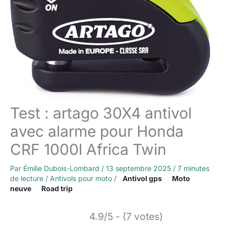
Test : artago 30X4 antivol
avec alarme pour Honda
CRF 1000l Africa Twin
Par
Émilie Dubois-Lombard
/
13 septembre 2025
/
7 minutes
de lecture
/
Antivols pour moto
/
Antivol gps
Moto
neuve
Road trip
4.9/5 - (7 votes)