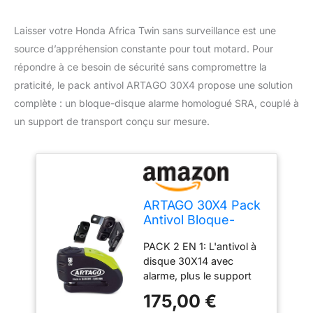
Laisser votre Honda Africa Twin sans surveillance est une
source d’appréhension constante pour tout motard. Pour
répondre à ce besoin de sécurité sans compromettre la
praticité, le pack antivol ARTAGO 30X4 propose une solution
complète : un bloque-disque alarme homologué SRA, couplé à
un support de transport conçu sur mesure.
ARTAGO 30X4 Pack
Antivol Bloque-
Disque avec Alarme
PACK 2 EN 1: L'antivol à
120db Haute
disque 30X14 avec
Sécurité + Support
alarme, plus le support
pour Honda CRF
de transport pour Honda
1000l Africa Twin,
175,00 €
CRF 1000l Africa Twin,
Homologué SRA et