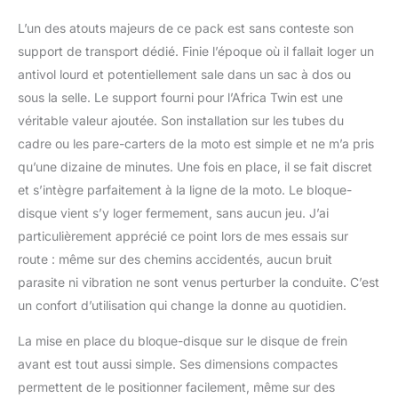
qualifiées au monde et
L’un des atouts majeurs de ce pack est sans conteste son
qui est toujours située à
support de transport dédié. Finie l’époque où il fallait loger un
Valence (Espagne) et pas
en Chine contrairement à
antivol lourd et potentiellement sale dans un sac à dos ou
d'autres. Sa proximité
sous la selle. Le support fourni pour l’Africa Twin est une
assure une assistance
véritable valeur ajoutée. Son installation sur les tubes du
professionnelle, avec des
cadre ou les pare-carters de la moto est simple et ne m’a pris
produits fiables et de
qualité.
qu’une dizaine de minutes. Une fois en place, il se fait discret
et s’intègre parfaitement à la ligne de la moto. Le bloque-
disque vient s’y loger fermement, sans aucun jeu. J’ai
particulièrement apprécié ce point lors de mes essais sur
route : même sur des chemins accidentés, aucun bruit
parasite ni vibration ne sont venus perturber la conduite. C’est
un confort d’utilisation qui change la donne au quotidien.
La mise en place du bloque-disque sur le disque de frein
avant est tout aussi simple. Ses dimensions compactes
permettent de le positionner facilement, même sur des