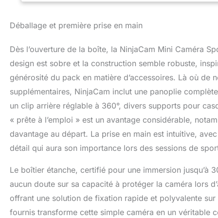
moment captivant 
Caméra peut filme
manière stable mê
Déballage et première prise en main
l'escalade Access
fixation compatib
Dès l’ouverture de la boîte, la NinjaCam Mini Caméra Spo
un vélo, un casq
rapidement sur la 
design est sobre et la construction semble robuste, inspi
cols ou des sacs 
générosité du pack en matière d’accessoires. Là où de
simple à utiliser 
supplémentaires, NinjaCam inclut une panoplie complète p
directement vos 
l'enregistrement 
un clip arrière réglable à 360°, divers supports pour 
moto
« prête à l’emploi » est un avantage considérable, notam
davantage au départ. La prise en main est intuitive, av
détail qui aura son importance lors des sessions de sport
Le boîtier étanche, certifié pour une immersion jusqu’à 3
aucun doute sur sa capacité à protéger la caméra lors d’a
offrant une solution de fixation rapide et polyvalente su
fournis transforme cette simple caméra en un véritable c