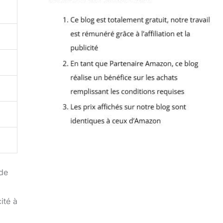
 de
ité à