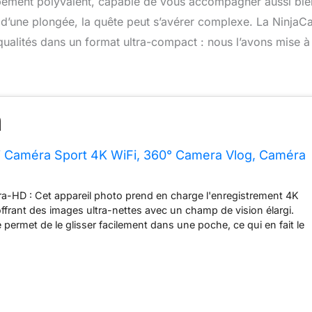
ipement polyvalent, capable de vous accompagner aussi bie
 d’une plongée, la quête peut s’avérer complexe. La Ninja
ualités dans un format ultra-compact : nous l’avons mise à
i Caméra Sport 4K WiFi, 360° Camera Vlog, Caméra
ra-HD : Cet appareil photo prend en charge l'enregistrement 4K
 offrant des images ultra-nettes avec un champ de vision élargi.
 permet de le glisser facilement dans une poche, ce qui en fait le
our toutes vos activités en plein air Design multifonctionnel :
 puissantes et variées, cette caméra d'action offre des
ives infinies. Elle prend en charge la vue à la première personne
ports extrêmes ou les perspectives animales. Elle est compatible
SD jusqu'à 256 Go (non incluse), pour ne manquer aucun