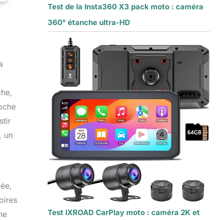
Test de la Insta360 X3 pack moto : caméra
360° étanche ultra-HD
a
che,
roche
tir
, un
dée,
oires
Test IXROAD CarPlay moto : caméra 2K et
ne