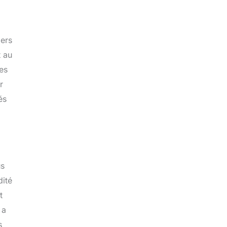
iers
t au
ées
r
és
us
dité
t
 a
s