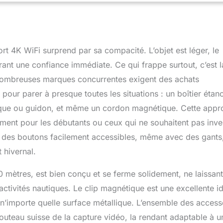
Étanche et durable : Grâce à son boîtier étanche, cette Action
r sous l'eau jusqu'à 30 mètres de profondeur. Elle fonctionne de
me en milieu humide, idéale pour la plongée, la pêche, le vélo ou
oires variés : Cette Mini Body Camera inclut des accessoires de
les avec divers véhicules et casques. Elle peut être montée sur
rt 4K WiFi surprend par sa compacité. L’objet est léger, le
ue ou un motocycle. Le support magnétique s'attache
poitrine, et la pince rotative à 360° permet de la fixer sur des
rant une confiance immédiate. Ce qui frappe surtout, c’est l
Enregistrement en un clic & WiFi : La Mini Action Cam est ultra-
 nombreuses marques concurrentes exigent des achats
– un seul bouton lance l'enregistrement. Via le WiFi, transférez
our parer à presque toutes les situations : un boîtier étan
vidéos sur votre smartphone. Elle prend également en charge
pendant la charge, alimentée par une batterie externe ou une
casque ou guidon, et même un cordon magnétique. Cette app
ment pour les débutants ou ceux qui ne souhaitent pas inves
ec des boutons facilement accessibles, même avec des gants
 hivernal.
0 mètres, est bien conçu et se ferme solidement, ne laissant
ctivités nautiques. Le clip magnétique est une excellente i
r n’importe quelle surface métallique. L’ensemble des access
outeau suisse de la capture vidéo, la rendant adaptable à u