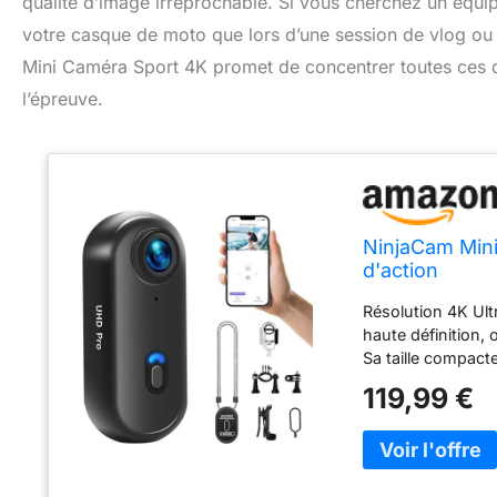
qualité d’image irréprochable. Si vous cherchez un équ
votre casque de moto que lors d’une session de vlog ou
Mini Caméra Sport 4K promet de concentrer toutes ces q
l’épreuve.
NinjaCam Min
d'action
Résolution 4K Ult
haute définition,
Sa taille compacte
compagnon idéal p
119,99 €
Doté de fonctions
possibilités créat
pour filmer les s
avec des cartes 