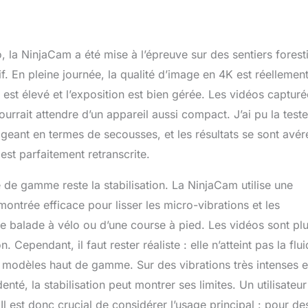
, la NinjaCam a été mise à l’épreuve sur des sentiers forest
if. En pleine journée, la qualité d’image en 4K est réellemen
 est élevé et l’exposition est bien gérée. Les vidéos captur
ourrait attendre d’un appareil aussi compact. J’ai pu la teste
igeant en termes de secousses, et les résultats se sont avér
 est parfaitement retranscrite.
e de gamme reste la stabilisation. La NinjaCam utilise une
 montrée efficace pour lisser les micro-vibrations et les
balade à vélo ou d’une course à pied. Les vidéos sont pl
 Cependant, il faut rester réaliste : elle n’atteint pas la flui
 modèles haut de gamme. Sur des vibrations très intenses e
té, la stabilisation peut montrer ses limites. Un utilisateur
Il est donc crucial de considérer l’usage principal : pour de