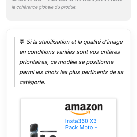
séquences à la
la cohérence globale du produit.
première personne
n'ont jamais été aussi
belles ! Stabilisation
FlowState et
verrouillage de
💬
Si la stabilisation et la qualité d’image
l'horizon à 360° :
Nos technologies de
en conditions variées sont vos critères
stabilisation
FlowState et de
prioritaires, ce modèle se positionne
verrouillage de
parmi les choix les plus pertinents de sa
l'horizon vous offrent
des vidéos
catégorie.
incroyablement
fluides. Dans la boîte
: 1x Insta360 X3, 1x
Perche à selfie
invisible d'action, 1x
Kit moto et 1x
Insta360 X3
Capuchon d'objectif.
Pack Moto -
Caméra d'action