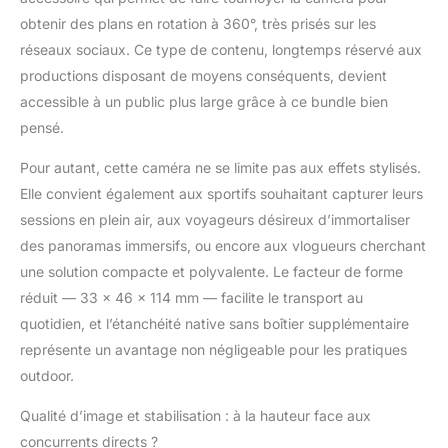
l'application Insta360.
obtenir des plans en rotation à 360°, très prisés sur les
Pas de limite à votre
créativité ! Mode
réseaux sociaux. Ce type de contenu, longtemps réservé aux
Mono-objectif 4K :
productions disposant de moyens conséquents, devient
Choisissez un objectif
accessible à un public plus large grâce à ce bundle bien
pour filmer des
pensé.
séquences grand angle
comme une caméra
Pour autant, cette caméra ne se limite pas aux effets stylisés.
d'action traditionnelle à
Elle convient également aux sportifs souhaitant capturer leurs
une seule lentille.
Obtenez une super
sessions en plein air, aux voyageurs désireux d’immortaliser
résolution en 4K à
des panoramas immersifs, ou encore aux vlogueurs cherchant
30ips ou un champ de
une solution compacte et polyvalente. Le facteur de forme
vision extrêmement
réduit — 33 x 46 x 114 mm — facilite le transport au
large de 170° avec
MaxView en 2,7K. Vos
quotidien, et l’étanchéité native sans boîtier supplémentaire
séquences à la
représente un avantage non négligeable pour les pratiques
première personne
outdoor.
n'ont jamais été aussi
belles ! Stabilisation
Qualité d’image et stabilisation : à la hauteur face aux
FlowState et
concurrents directs ?
verrouillage de