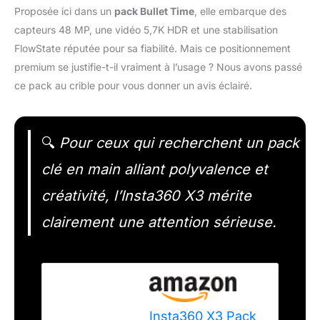
Proposée ici dans un
pack Bullet Time
, elle embarque des
capteurs 48 MP, une vidéo 5,7K HDR et une stabilisation
FlowState réputée pour sa fiabilité. Mais ce positionnement
premium se justifie-t-il vraiment à l’usage ? Nous avons passé
ce pack au crible pour vous donner un avis éclairé.
🔍
Pour ceux qui recherchent un pack
clé en main alliant polyvalence et
créativité, l’Insta360 X3 mérite
clairement une attention sérieuse.
Insta360 X3 Pack