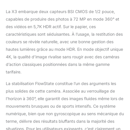
l'horizon à 360° : Nos
La X3 embarque deux capteurs BSI CMOS de 1/2 pouce,
technologies de
stabilisation FlowState
capables de produire des photos à 72 MP en mode 360° et
et de verrouillage de
des vidéos en 5,7K HDR actif. Sur le papier, ces
l'horizon vous offrent
caractéristiques sont séduisantes. À l’usage, la restitution des
des vidéos
couleurs se révèle naturelle, avec une bonne gestion des
incroyablement fluides.
Dans la boîte : 1x
hautes lumières grâce au mode HDR. En mode objectif unique
Insta360 X3, 1x Perche
4K, la qualité d’image rivalise sans rougir avec des caméras
à selfie invisible
d’action classiques positionnées dans la même gamme
d'action, 1x Kit moto et
tarifaire.
1x Capuchon d'objectif.
La stabilisation FlowState constitue l’un des arguments les
plus solides de cette caméra. Associée au verrouillage de
l’horizon à 360°, elle garantit des images fluides même lors de
mouvements brusques ou de sports intensifs. Ce système
numérique, bien que non gyroscopique au sens mécanique du
terme, délivre des résultats bluffants dans la majorité des
situations. Pour les utilisateurs exigeants, c’est clairement un