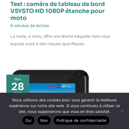
Test : caméra de tableau de bord
VSYSTO HD 1080P étanche pour
moto
8 minutes de lecture
La route, à moto, offre une liberté inégalée mais vous
expose aussi à des risques spécifiques.
Nov
28
2025
Nous utilisons des cookies pour vous garantir la meilleure
expérience sur notre site web. Si vous continuez à utiliser ce
site, nous supposerons que vous en êtes satisfait.
Oui
Non
Politique de confidentialité