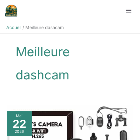
Aller
Rechercher
au
contenu
Accueil
Meilleure dashcam
Meilleure
dashcam
Mai
22
2026