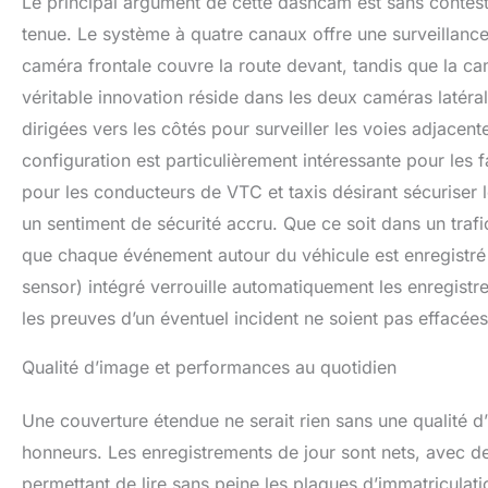
Le principal argument de cette dashcam est sans contest
Choisissez LAMTT
garantie à vie et
tenue. Le système à quatre canaux offre une surveillance
pour un anniversai
caméra frontale couvre la route devant, tandis que la cam
parfait pour tout
véritable innovation réside dans les deux caméras latérale
dirigées vers les côtés pour surveiller les voies adjacente
configuration est particulièrement intéressante pour les f
pour les conducteurs de VTC et taxis désirant sécuriser l
un sentiment de sécurité accru. Que ce soit dans un traf
que chaque événement autour du véhicule est enregistré
sensor) intégré verrouille automatiquement les enregist
les preuves d’un éventuel incident ne soient pas effacées
Qualité d’image et performances au quotidien
Une couverture étendue ne serait rien sans une qualité 
honneurs. Les enregistrements de jour sont nets, avec de
permettant de lire sans peine les plaques d’immatriculatio