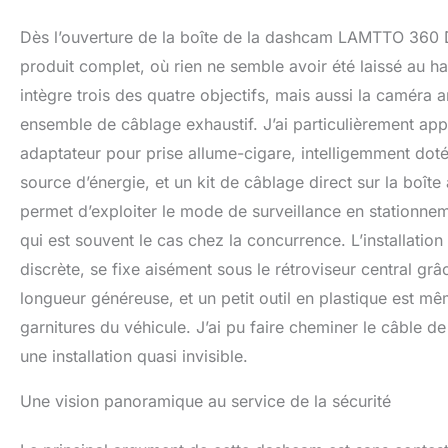
Fi et contrôle via
dashcam voiture 
Dès l’ouverture de la boîte de la dashcam LAMTTO 360 D
application mobil
produit complet, où rien ne semble avoir été laissé au ha
réel, du téléchar
intègre trois des quatre objectifs, mais aussi la caméra a
le plus la nuit ?
LAMTTO est équip
ensemble de câblage exhaustif. J’ai particulièrement app
garantissant des i
adaptateur pour prise allume-cigare, intelligemment dot
la nuit ou 🚗 sur
nettes et stables 
source d’énergie, et un kit de câblage direct sur la boîte
optimale. 【Plus q
permet d’exploiter le mode de surveillance en stationnem
sécurité” 📈】Ne c
qui est souvent le cas chez la concurrence. L’installation
LAMTTO prend en c
carte mémoire es
discrète, se fixe aisément sous le rétroviseur central gr
pour assurer un e
longueur généreuse, et un petit outil en plastique est m
collision, le capt
garnitures du véhicule. J’ai pu faire cheminer le câble de 
conservant une pr
sûre et plus fiab
une installation quasi invisible.
de gonflement, d
vieillissement. M
Une vision panoramique au service de la sécurité
manière stable et 
prolongée. 【LAMT