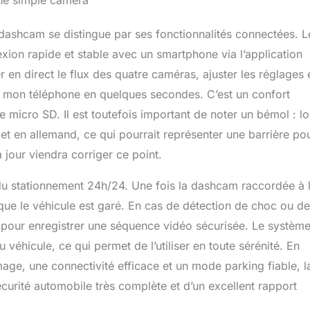
une simple caméra
 dashcam se distingue par ses fonctionnalités connectées. L
exion rapide et stable avec un smartphone via l’application
r en direct le flux des quatre caméras, ajuster les réglages 
r mon téléphone en quelques secondes. C’est un confort
te micro SD. Il est toutefois important de noter un bémol : lo
s et en allemand, ce qui pourrait représenter une barrière po
 jour viendra corriger ce point.
 du stationnement 24h/24. Une fois la dashcam raccordée à 
orsque le véhicule est garé. En cas de détection de choc ou de
 pour enregistrer une séquence vidéo sécurisée. Le système
 véhicule, ce qui permet de l’utiliser en toute sérénité. En
age, une connectivité efficace et un mode parking fiable, l
rité automobile très complète et d’un excellent rapport