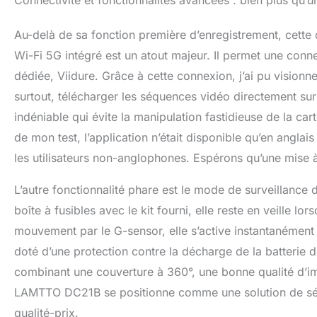
Connectivité et fonctionnalités avancées : bien plus qu’
Au-delà de sa fonction première d’enregistrement, cette
Wi-Fi 5G intégré est un atout majeur. Il permet une conn
dédiée, Viidure. Grâce à cette connexion, j’ai pu visionne
surtout, télécharger les séquences vidéo directement su
indéniable qui évite la manipulation fastidieuse de la car
de mon test, l’application n’était disponible qu’en anglai
les utilisateurs non-anglophones. Espérons qu’une mise à
L’autre fonctionnalité phare est le mode de surveillance
boîte à fusibles avec le kit fourni, elle reste en veille l
mouvement par le G-sensor, elle s’active instantanément
doté d’une protection contre la décharge de la batterie du
combinant une couverture à 360°, une bonne qualité d’im
LAMTTO DC21B se positionne comme une solution de sécu
qualité-prix.