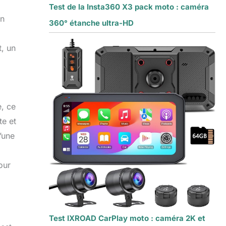
Test de la Insta360 X3 pack moto : caméra
un
360° étanche ultra-HD
t, un
e, ce
te et
’une
our
Test IXROAD CarPlay moto : caméra 2K et