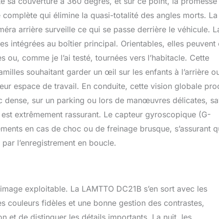
e sa couverture à 360 degrés, et sur ce point, la promesse 
O ✅ — assistance sous 24 h, remboursement sous 30 jours,
 support technique complet pour votre dashcam. 🎁 Que ce soit
 complète qui élimine la quasi-totalité des angles morts. La
re, la fête des pères, Noël ou la Saint-Valentin, c’est le cadeau
éra arrière surveille ce qui se passe derrière le véhicule. L
 conducteur.
s intégrées au boîtier principal. Orientables, elles peuvent 
s ou, comme je l’ai testé, tournées vers l’habitacle. Cette
amilles souhaitant garder un œil sur les enfants à l’arrière o
eur espace de travail. En conduite, cette vision globale pro
ic dense, sur un parking ou lors de manœuvres délicates, sa
 est extrêmement rassurant. Le capteur gyroscopique (G-
rements en cas de choc ou de freinage brusque, s’assurant 
 par l’enregistrement en boucle.
d’image exploitable. La LAMTTO DC21B s’en sort avec les
s couleurs fidèles et une bonne gestion des contrastes,
n et de distinguer les détails importants. La nuit, les