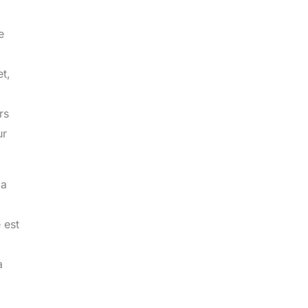
e
et,
rs
ur
la
 est
a