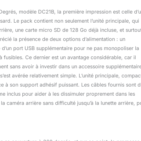
 application — plus besoin de retirer la carte mémoire !】La
sans fil LAMTTO prend en charge la connexion Wi-Fi à une
egrés, modèle DC21B, la première impression est celle d’
e (iOS/Android). 🚀 Grâce au Wi-Fi, profitez d’un aperçu en temps
sard. Le pack contient non seulement l’unité principale, qui
gement rapide et du partage en un seul clic. 【Que redoutez-vous
rrière, une carte micro SD de 128 Go déjà incluse, et surtou
】 — Une image trop sombre, une plaque illisible! La dash cam
ée d’une grande ouverture F1.8 et de 8 lampes infrarouges,
récié la présence de deux options d’alimentation : un
mages claires même dans l’obscurité totale. 🅿️ Sur les parkings
é d’un port USB supplémentaire pour ne pas monopoliser la
 les routes de campagne sans éclairage, elle capture des images
: la super vision nocturne infrarouge vous offre une protection
 à fusibles. Ce dernier est un avantage considérable, car il
u’un simple enregistrement, c’est une “mise à niveau de la
ent sans avoir à investir dans un accessoire supplémentair
raignez plus de manquer un instant ! 🔄 La dash camera voiture
 s’est avérée relativement simple. L’unité principale, compac
harge l’enregistrement en boucle intelligente : 💾 lorsque la
t pleine, les anciennes vidéos sont automatiquement remplacées
âce à son support adhésif puissant. Les câbles fournis sont d
nregistrement continu. 🔒 En cas de freinage brusque ou de
ême inclus pour aider à les dissimuler proprement dans les
eur G intégré verrouille immédiatement la vidéo en cours,
la caméra arrière sans difficulté jusqu’à la lunette arrière, p
euve claire de chaque incident. 【🚫 Sans batterie 🔋 — plus
le】Sa conception sans batterie élimine efficacement les risques
e dommage ou de surchauffe dus à la chaleur ou au
ême exposée longtemps au soleil, la dashcam fonctionne de
durable, assurant une conduite plus sûre et une utilisation
TO offre une assistance et un service technique à vie】