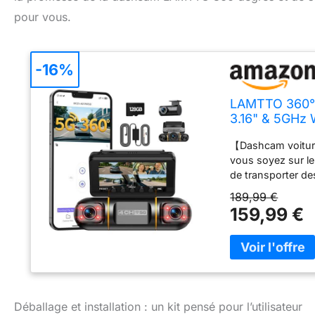
pour vous.
-16%
LAMTTO 360° 
3.16" & 5GHz
Carte SD 128G
【Dashcam voiture 
de Câblage In
vous soyez sur le
de transporter de
simultanément — a
189,99 €
recoin sans le m
159,99 €
1080P LAMTTO vou
enregistrant chaq
kit de câblage et
courte ? LAMTTO e
quotidien, utilis
play, simple et ra
Déballage et installation : un kit pensé pour l’utilisateur
ACC du véhicule vi