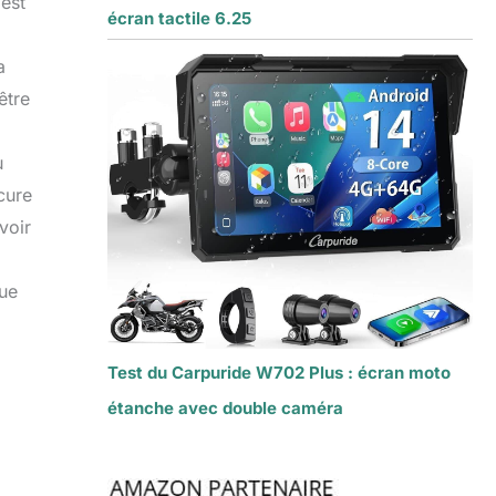
est
écran tactile 6.25
a
être
u
cure
voir
que
Test du Carpuride W702 Plus : écran moto
étanche avec double caméra