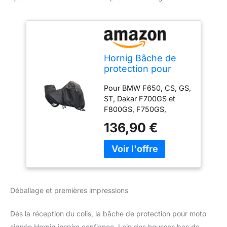
Hornig Bâche de
protection pour
moto avec top case
Pour BMW F650, CS, GS,
Convient pour
ST, Dakar F700GS et
l’extérieur
F800GS, F750GS,
F850GS et Adv, F800R,
136,90 €
F800S, F800ST et
F800GT, F900R,
G310GS, G310R,
G650GS, G650
Xchallenge, Xmoto et
Xcountry, K1100RS et
Déballage et premières impressions
K1100LT, K1200RS,
K1200GT, K1200R et
Dès la réception du colis, la bâche de protection pour moto
K1200R Sport, K1200S,
K1300GT, K1300R,
signée Hornig inspire confiance. Loin des housses bas de