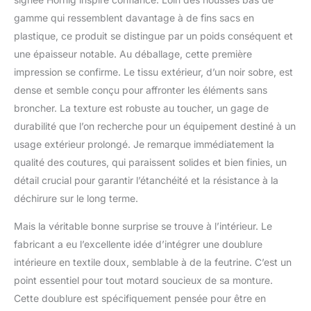
K1300S, K1600GT (pas
gamme qui ressemblent davantage à de fins sacs en
GTL ni B), S1000XR,
plastique, ce produit se distingue par un poids conséquent et
R1200GS et R1200R
une épaisseur notable. Au déballage, cette première
Adventure, R1200RS,
impression se confirme. Le tissu extérieur, d’un noir sobre, est
R1200RT, R1200ST, R
nine T, R1250GS et
dense et semble conçu pour affronter les éléments sans
Adventure, R1250R,
broncher. La texture est robuste au toucher, un gage de
R1250RS, R1250RT,
durabilité que l’on recherche pour un équipement destiné à un
R1100RS, R1150RS,
usage extérieur prolongé. Je remarque immédiatement la
R1100RT, R1150RT,
R1100S, R850GS,
qualité des coutures, qui paraissent solides et bien finies, un
R1100GS, R1150GS et
détail crucial pour garantir l’étanchéité et la résistance à la
Adventure, R850R,
déchirure sur le long terme.
R1100R, R1150R Bâche de
protection de qualité
Mais la véritable bonne surprise se trouve à l’intérieur. Le
supérieure pour moto
fabricant a eu l’excellente idée d’intégrer une doublure
avec top case et coffre
latéral. Protection
intérieure en textile doux, semblable à de la feutrine. C’est un
maximale contre la pluie,
point essentiel pour tout motard soucieux de sa monture.
la poussière, les UV et le
Cette doublure est spécifiquement pensée pour être en
gel Deux ouvertures