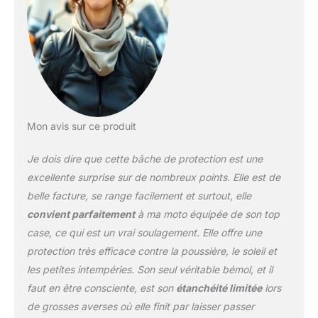
Adventure, R1200RS,
R1200RT, R1200ST, R
nine T, R1250GS et
Adventure, R1250R,
R1250RS, R1250RT,
R1100RS, R1150RS,
R1100RT, R1150RT,
R1100S, R850GS,
Mon avis sur ce produit
R1100GS, R1150GS et
Adventure, R850R,
Je dois dire que cette bâche de protection est une
R1100R, R1150R Bâche de
protection de qualité
excellente surprise sur de nombreux points. Elle est de
supérieure pour moto
belle facture, se range facilement et surtout, elle
avec top case et coffre
convient parfaitement
à ma moto équipée de son top
latéral. Protection
case, ce qui est un vrai soulagement. Elle offre une
maximale contre la pluie,
la poussière, les UV et le
protection très efficace contre la poussière, le soleil et
gel Deux ouvertures
les petites intempéries. Son seul véritable bémol, et il
couvertes pour la
faut en être consciente, est son
étanchéité limitée
lors
circulation de l'air, avec
de grosses averses où elle finit par laisser passer
œillets de sécurité