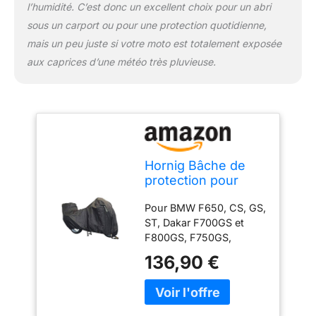
(antivol non inclus)
l’humidité. C’est donc un excellent choix pour un abri
Doublure en coton doux
sous un carport ou pour une protection quotidienne,
pour la protection contre
mais un peu juste si votre moto est totalement exposée
les rayures. Intérieur
aux caprices d’une météo très pluvieuse.
muni d'un matériau
résistant à la chaleur
(jusqu'à 300 °C), dans la
partie inférieure Élastique
tout autour pour un
maintien ferme. Avec
sangle de serrage
Hornig Bâche de
centrale dans le bas.
protection pour
Coutures doubles pour
moto avec top case
une longue durée de vie.
Pour BMW F650, CS, GS,
Convient pour
100 % étanche à l'eau et
ST, Dakar F700GS et
l’extérieur
à la poussière. Longueur
F800GS, F750GS,
246 cm, largeur 104 cm,
F850GS et Adv, F800R,
hauteur 127 cm (taille XL)
136,90 €
F800S, F800ST et
F800GT, F900R,
G310GS, G310R,
G650GS, G650