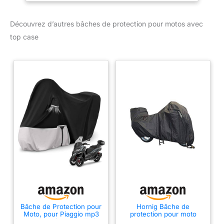
Xchallenge, Xmoto et
Xcountry, K1100RS et
Découvrez d’autres bâches de protection pour motos avec
K1100LT, K1200RS,
top case
K1200GT, K1200R et
K1200R Sport, K1200S,
K1300GT, K1300R,
K1300S, K1600GT (pas
GTL ni B), S1000XR,
R1200GS et R1200R
Adventure, R1200RS,
R1200RT, R1200ST, R
nine T, R1250GS et
Adventure, R1250R,
R1250RS, R1250RT,
R1100RS, R1150RS,
R1100RT, R1150RT,
R1100S, R850GS,
R1100GS, R1150GS et
Adventure, R850R,
R1100R, R1150R Bâche de
Bâche de Protection pour
Hornig Bâche de
Moto, pour Piaggio mp3
protection pour moto
protection de qualité
400/500 (avec Coffre)
avec top case Convient