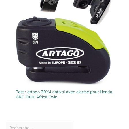
Test : artago 30X4 antivol avec alarme pour Honda
CRF 1000l Africa Twin