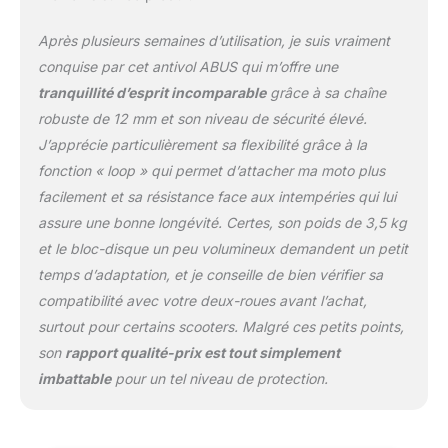
textile pour protéger la
peinture ; goupille de
Après plusieurs semaines d’utilisation, je suis vraiment
fermeture de 14 mm
CLEFS : deux clés
conquise par cet antivol ABUS qui m’offre une
incluses dans la livraison
tranquillité d’esprit incomparable
grâce à sa chaîne
+ ABUS Code Card pour
robuste de 12 mm et son niveau de sécurité élevé.
le double et le
J’apprécie particulièrement sa flexibilité grâce à la
remplacement des clés
cadenas 2 en 1 : le
fonction « loop » qui permet d’attacher ma moto plus
cadenas peut également
facilement et sa résistance face aux intempéries qui lui
être utilisé séparément
assure une bonne longévité. Certes, son poids de 3,5 kg
de la chaîne
et le bloc-disque un peu volumineux demandent un petit
UTILISATION :
recommandé pour la
temps d’adaptation, et je conseille de bien vérifier sa
protection des motos
compatibilité avec votre deux-roues avant l’achat,
haut de gamme
surtout pour certains scooters. Malgré ces petits points,
son
rapport qualité-prix est tout simplement
imbattable
pour un tel niveau de protection.