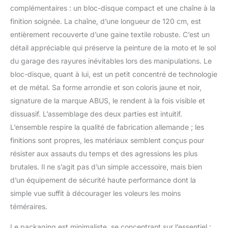
longueur CHAINE &
complémentaires : un bloc-disque compact et une chaîne à la
SERRURES : chaîne de 12
finition soignée. La chaîne, d’une longueur de 120 cm, est
mm d'épaisseur et de
entièrement recouverte d’une gaine textile robuste. C’est un
120 cm de long,
recouverte d'une gaine
détail appréciable qui préserve la peinture de la moto et le sol
textile pour protéger la
du garage des rayures inévitables lors des manipulations. Le
peinture ; goupille de
bloc-disque, quant à lui, est un petit concentré de technologie
fermeture de 14 mm
et de métal. Sa forme arrondie et son coloris jaune et noir,
CLEFS : deux clés
incluses dans la livraison
signature de la marque ABUS, le rendent à la fois visible et
+ ABUS Code Card pour
dissuasif. L’assemblage des deux parties est intuitif.
le double et le
L’ensemble respire la qualité de fabrication allemande ; les
remplacement des clés
finitions sont propres, les matériaux semblent conçus pour
cadenas 2 en 1 : le
cadenas peut également
résister aux assauts du temps et des agressions les plus
être utilisé séparément
brutales. Il ne s’agit pas d’un simple accessoire, mais bien
de la chaîne
d’un équipement de sécurité haute performance dont la
UTILISATION :
simple vue suffit à décourager les voleurs les moins
recommandé pour la
protection des motos
téméraires.
haut de gamme
Le packaging est minimaliste, se concentrant sur l’essentiel :