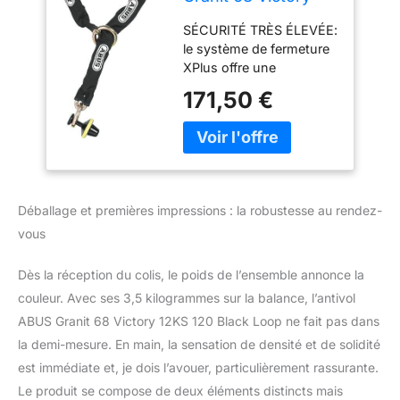
12KS 120 Black
SÉCURITÉ TRÈS ÉLEVÉE:
Loop - Antivol à
le système de fermeture
disque de frein +
XPlus offre une
chaîne de 12 mm
protection extrêmement
d'épaisseur -
171,50 €
élevée contre les
Niveau de sécurité
manipulations. chaîne,
17
arceau, corps de la
serrure et pièces
porteuses du mécanisme
de verrouillage sont
Déballage et premières impressions : la robustesse au rendez-
fabriqués en acier
vous
spécialement trempé.
PRISE EN MAIN
CONFORTABLE : la
Dès la réception du colis, le poids de l’ensemble annonce la
chaîne avec effet de
couleur. Avec ses 3,5 kilogrammes sur la balance, l’antivol
boucle offre des
ABUS Granit 68 Victory 12KS 120 Black Loop ne fait pas dans
possibilités de connexion
la demi-mesure. En main, la sensation de densité et de solidité
confortables tout en
est immédiate et, je dois l’avouer, particulièrement rassurante.
utilisant de manière
optimale la mesure de la
Le produit se compose de deux éléments distincts mais