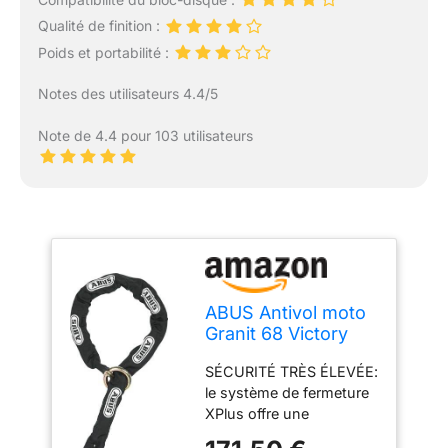
Qualité de finition :
Poids et portabilité :
Notes des utilisateurs 4.4/5
Note de 4.4 pour 103 utilisateurs
ABUS Antivol moto
Granit 68 Victory
12KS 120 Black
SÉCURITÉ TRÈS ÉLEVÉE:
Loop - Antivol à
le système de fermeture
disque de frein +
XPlus offre une
chaîne de 12 mm
protection extrêmement
d'épaisseur -