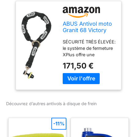
ABUS Antivol moto
Granit 68 Victory
12KS 120 Black
SÉCURITÉ TRÈS ÉLEVÉE:
Loop - Antivol à
le système de fermeture
disque de frein +
XPlus offre une
chaîne de 12 mm
protection extrêmement
d'épaisseur -
171,50 €
élevée contre les
Niveau de sécurité
manipulations. chaîne,
17
arceau, corps de la
serrure et pièces
porteuses du mécanisme
de verrouillage sont
Découvrez d’autres antivols à disque de frein
fabriqués en acier
spécialement trempé.
PRISE EN MAIN
-11%
CONFORTABLE : la
chaîne avec effet de