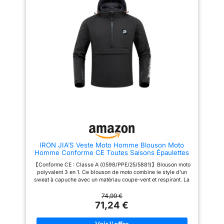
et aux coudes Veuillez vous
JIA’Scomprend une capuche,
référer attentivement au tableau
une doublure et un équipement
des tailles pour choisir votre
de protection amovibles. Il offre
taille avant de commander. LA
des poches zippées à double
QUALITÉ EST NOTRE CULTURE.
épaisseur de grande capacité
Qualité garantie par au moins 6
pour un grand espace de
mois de garantie. Si vous avez
rangement. La fermeture éclair
des questions, n'hésitez pas à
latérale permet un ajustement
nous envoyer un courriel. Nous
flexible de la taille, ce qui
répondrons dans les 24 heures
facilite l'enfilage et le retrait et
améliore la respirabilité. Motif
quadrillé en losange sur les
épaules. Le logo sur la poitrine
utilise du Velcro pour créer un
look personnalisé 【Meilleure
protection】La veste de moto
utilise une armure CE sur les
épaules et les coudes pour
offrir une meilleure protection.
IRON JIA’S Veste Moto Homme Blouson Moto
De plus, la protection dorsale
Homme Conforme CE Toutes Saisons Épaulettes
amovible en EVA assure une
et coudières CE Doublure Amovible pour Protéger
protection complète contre les
【Conforme CE : Classe A (0598/PPE/25/5881)】Blouson moto
du Froid et du Vent Noir M
dangers potentiels. La
polyvalent 3 en 1. Ce blouson de moto combine le style d'un
conception élégante de la
sweat à capuche avec un matériau coupe-vent et respirant. La
bande réfléchissante améliore
doublure intérieure peut être portée séparément ou comme
la sécurité de la conduite de
couche isolante. En hiver, la combinaison de la doublure et du
74,99 €
nuit 【Confort ultime】La
blouson extérieur en fait un blouson de moto chaud, idéal pour
71,24 €
doublure de la veste de moto
une utilisation toute l'année 【Meilleurs détails】Veste de moto
est faite d'un tissu doux et doux
d'hiver IRON JIA’Scomprend une capuche, une doublure et un
pour la peau et de matériaux de