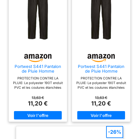
Portwest S441 Pantalon
Portwest S441 Pantalon
de Pluie Homme
de Pluie Homme
Imperméable Surpantalon
Imperméable Surpantalon
PROTECTION CONTRE LA
PROTECTION CONTRE LA
Étanche
Étanche
PLUIE: Le polyester 190T enduit
PLUIE: Le polyester 190T enduit
PVC et les coutures étanchées
PVC et les coutures étanchées
forment une barrière
forment une barrière
imperméable fiable contre la
imperméable fiable contre la
13,63 €
13,63 €
pluie et le vent; léger, ce
pluie et le vent; léger, ce
11,20 €
11,20 €
surpantalon se glisse dans un
surpantalon se glisse dans un
sac pour parer aux averses au
sac pour parer aux averses au
travail comme en déplacement
travail comme en déplacement
AJUSTEMENT PRATIQUE: La
AJUSTEMENT PRATIQUE: La
ceinture élastiquée et la coupe
ceinture élastiquée et la coupe
ample permettent d'enfiler le
ample permettent d'enfiler le
-26%
pantalon par-dessus les
pantalon par-dessus les
vêtements de travail; les ourlets
vêtements de travail; les ourlets