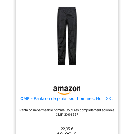
réglables par pressions se
réglables par pressions se
ferment autour des chaussures
ferment autour des chaussures
ou des bottes pour garder la
ou des bottes pour garder la
pluie dehors FINITION SANS
pluie dehors FINITION SANS
PFAS: La finition Texpel Splash
PFAS: La finition Texpel Splash
Eco déperle l'eau et ne contient
Eco déperle l'eau et ne contient
pas de PFAS; l'enduction PVC
pas de PFAS; l'enduction PVC
est conforme aux exigences
est conforme aux exigences
REACH, pour une protection
REACH, pour une protection
responsable face aux
responsable face aux
intempéries sans renoncer à
intempéries sans renoncer à
l'étanchéité du vêtement
l'étanchéité du vêtement
NORME EN 343 CLASSE 3:
NORME EN 343 CLASSE 3:
Surpantalon certifié EN 343
Surpantalon certifié EN 343
Classe 3:1 X avec une colonne
Classe 3:1 X avec une colonne
d'eau de 5 000 mm pour une
d'eau de 5 000 mm pour une
protection imperméable testée;
protection imperméable testée;
le tissu indice UPF 40+ bloque
le tissu indice UPF 40+ bloque
aussi 98% des rayons UV lors
aussi 98% des rayons UV lors
des journées exposées au soleil
des journées exposées au soleil
USAGES MULTIPLES: Les
USAGES MULTIPLES: Les
CMP - Pantalon de pluie pour hommes, Noir, XXL
ouvertures d'accès latérales
ouvertures d'accès latérales
donnent accès aux poches des
donnent accès aux poches des
vêtements portés en dessous;
vêtements portés en dessous;
Pantalon imperméable homme Coutures complétement soudées
disponible du XS au 7XL, ce
disponible du XS au 7XL, ce
CMP 3X96337
surpantalon s'entretient par un
surpantalon s'entretient par un
lavage délicat à 40°C, sans
lavage délicat à 40°C, sans
sèche-linge ni repassage après
sèche-linge ni repassage après
22,95 €
usage
usage