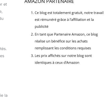
r et
e,
du
tés.
des
ie la