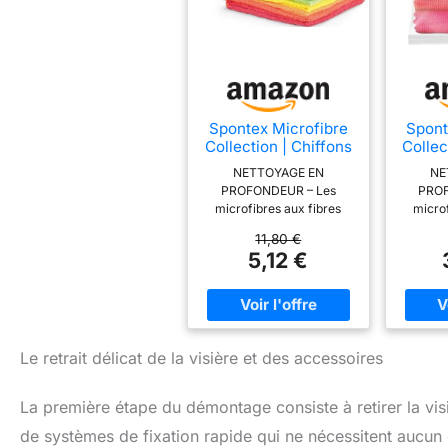
Spontex Microfibre
Spont
Collection | Chiffons
Collec
de Nettoyage Multi-
de Ne
NETTOYAGE EN
NE
Usages, Lavables à
Usage
PROFONDEUR – Les
PROF
40 °C, Cuisine et
40 °
microfibres aux fibres
microf
Salle de Bain | 30 x
Salle
ultra fines capturent la
ultra 
30 cm, Lot de 16
30 
11,80 €
poussière, les saletés et
poussiè
5,12 €
les bactéries dans les
les b
interstices, pour des
inter
surfaces nettes dans la
surfac
cuisine, la salle de bain ou
cuisine,
le salon EFFICACITÉ SANS
le salo
PRODUIT – Nettoie
PROD
Le retrait délicat de la visière et des accessoires
uniquement avec de l’eau
uniquem
pour éliminer les taches et
pour éli
La première étape du démontage consiste à retirer la vi
les graisses, une solution
les gra
écologique et économique
écologi
de systèmes de fixation rapide qui ne nécessitent aucun
idéale pour l’entretien
idéale