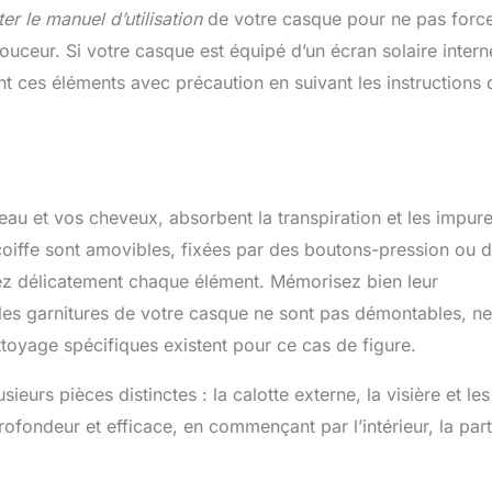
ien de la maison
 le manuel d’utilisation
de votre casque pour ne pas force
LENCE TOTALE –
ouceur. Si votre casque est équipé d’un écran solaire intern
sation à sec pour
ssiérer et faire
nt ces éléments avec précaution en suivant les instructions 
r, ou humide pour
; adapté au verre,
yle, aux plans de
et aux équipements
gers HYGIÈNE
NFORCÉE – La
e microfibre retire
peau et vos cheveux, absorbent la transpiration et les impure
qu’à 99 % des
coiffe sont amovibles, fixées par des boutons-pression ou 
es après passage,
tribuant à un
hez délicatement chaque élément. Mémorisez bien leur
nnement plus sain
toute la famille
 les garnitures de votre casque ne sont pas démontables, ne
BILITÉ LONGUE
ttoyage spécifiques existent pour ce cas de figure.
 – Des lavettes
antes, lavables en
ine à 40 °C, au
eurs pièces distinctes : la calotte externe, la visière et les
t 30 x 30 cm et
ofondeur et efficace, en commençant par l’intérieur, la part
bles en 4 couleurs
es pour organiser
toyage par pièce