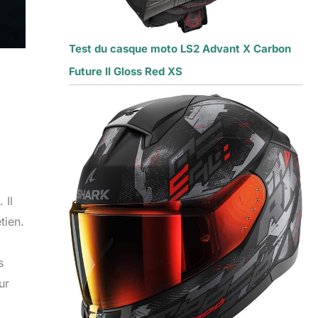
Test du casque moto LS2 Advant X Carbon
Future II Gloss Red XS
 Il
tien.
s
ur