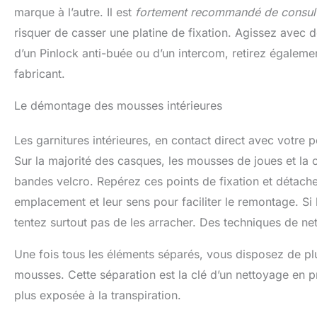
quotidien de la maison
quotid
marque à l’autre. Il est
fortement recommandé de consulter
POLYVALENCE TOTALE –
POLYVA
risquer de casser une platine de fixation. Agissez avec d
Utilisation à sec pour
Utili
dépoussiérer et faire
dépou
d’un Pinlock anti-buée ou d’un intercom, retirez égaleme
briller, ou humide pour
brille
fabricant.
récurer ; adapté au verre,
récurer 
au vinyle, aux plans de
au vin
travail et aux équipements
travail 
Le démontage des mousses intérieures
ménagers HYGIÈNE
ména
RENFORCÉE – La
RE
structure microfibre retire
structur
Les garnitures intérieures, en contact direct avec votre 
jusqu’à 99 % des
jus
Sur la majorité des casques, les mousses de joues et la 
bactéries après passage,
bactéri
contribuant à un
con
bandes velcro. Repérez ces points de fixation et détac
environnement plus sain
enviro
pour toute la famille
pour 
emplacement et leur sens pour faciliter le remontage. Si
DURABILITÉ LONGUE
DURA
tentez surtout pas de les arracher. Des techniques de ne
DURÉE – Des lavettes
DURÉE
résistantes, lavables en
résist
machine à 40 °C, au
mach
Une fois tous les éléments séparés, vous disposez de plusi
format 30 x 30 cm et
forma
mousses. Cette séparation est la clé d’un nettoyage en pr
disponibles en 4 couleurs
disponi
pratiques pour organiser
pratiqu
plus exposée à la transpiration.
le nettoyage par pièce
le net