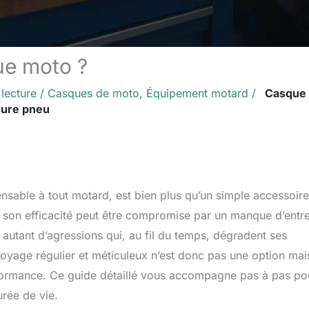
ue moto ?
lecture
/
Casques de moto
,
Équipement motard
/
Casque
ure pneu
nsable à tout motard, est bien plus qu’un simple accessoire.
t, son efficacité peut être compromise par un manque d’entre
nt autant d’agressions qui, au fil du temps, dégradent ses
toyage régulier et méticuleux n’est donc pas une option mai
erformance. Ce guide détaillé vous accompagne pas à pas po
urée de vie.