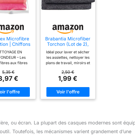
ex Microfibre
Brabantia Microfiber
tion | Chiffons
Torchon (Lot de 2),
ttoyage Multi-
Gris Foncé, 30 x 30
TTOYAGE EN
Idéal pour laver et sécher
s, Lavables à
x 0,5 cm
ONDEUR – Les
les assiettes, nettoyer les
C, Cuisine et
ibres aux fibres
plans de travail, miroirs et
 de Bain | 30 x
fines capturent la
fenêtres Nettoyez sans
cm, Lot de 8
5,35 €
2,50 €
re, les saletés et
laisser de traces Lavable
3,97 €
1,99 €
actéries dans les
en machine à 60° C La
stices, pour des
microfibre absorbe 7 x
es nettes dans la
son poids en eau
 la salle de bain ou
n EFFICACITÉ SANS
UIT – Nettoie
ent avec de l’eau
miner les taches et
sière, ou écran. La plupart des casques modernes sont équi
isses, une solution
que et économique
 outil. Toutefois, les mécanismes varient grandement d’une
 pour l’entretien