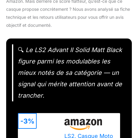
Amazon. Mais derrière ce score flatteur, qu’est-ce que ce
casque propose concrètement ? Nous avons analysé sa fiche
technique et les retours utilisateurs pour vous offrir un avis
objectif et documenté.
🔍
Le LS2 Advant II Solid Matt Black
figure parmi les modulables les
mieux notés de sa catégorie — un
signal qui mérite attention avant de
trancher.
-3%
LS2, Casque Moto