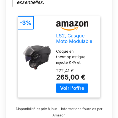
essentielles.
-3%
LS2, Casque
Moto Modulable
ADVANT II Solid
Coque en
Matt Black, L
thermoplastique
injecté KPA et
composants en
272,41 €
carbone 6K /
265,00 €
Doublure EPS Multi-
densité /
Mentonnière
renforcée, rotative a
180° / Système de
libération d'urgence /
Disponibilité et prix à jour – informations fournies par
Fermeture de la
Amazon
jugulaire par boucle