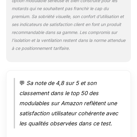
option modulable sérieuse et bien construite pour les
Coolmax : excellente
motards qui ne souhaitent pas franchir le cap du
gestion de l'humidité,
premium. Sa sobriété visuelle, son confort d’utilisation et
haute respirabilité,
hypoallergénique et
ses indicateurs de satisfaction client en font un produit
séchage rapide /
recommandable dans sa gamme. Les compromis sur
Intérieur entièrement
l’isolation et la ventilation restent dans la norme attendue
démontable et
à ce positionnement tarifaire.
lavable / Compatible
intercom LS2 4x (en
option) Double
homologation ECE
22.06 (Jet et Intégral)
💬
Sa note de 4,8 sur 5 et son
classement dans le top 50 des
modulables sur Amazon reflètent une
satisfaction utilisateur cohérente avec
les qualités observées dans ce test.