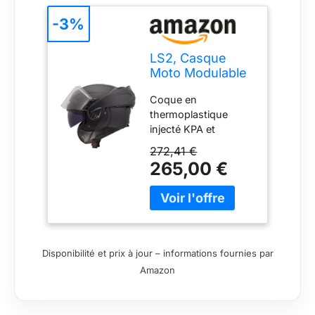
-3%
LS2, Casque
Moto Modulable
ADVANT II Solid
Coque en
Matt Black, L
thermoplastique
injecté KPA et
composants en
272,41 €
carbone 6K /
265,00 €
Doublure EPS Multi-
densité /
Mentonnière
renforcée, rotative a
180° / Système de
libération d'urgence /
Disponibilité et prix à jour – informations fournies par
Fermeture de la
Amazon
jugulaire par boucle
micrométrique en
métal Visière en