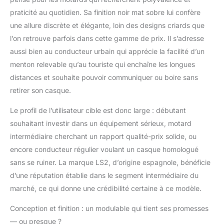
de retrait facile
Ventilation par prises
praticité au quotidien. Sa finition noir mat sobre lui confère
d'air et extracteurs en
une allure discrète et élégante, loin des designs criards que
carbone : limite la
l’on retrouve parfois dans cette gamme de prix. Il s’adresse
formation de buée,
aussi bien au conducteur urbain qui apprécie la facilité d’un
optimise la ventilation
menton relevable qu’au touriste qui enchaîne les longues
du visage, extrait l'air
chaud et vicié par les
distances et souhaite pouvoir communiquer ou boire sans
extracteurs arrières
retirer son casque.
Doublure intérieure
Coolmax : excellente
Le profil de l’utilisateur cible est donc large : débutant
gestion de l'humidité,
souhaitant investir dans un équipement sérieux, motard
haute respirabilité,
intermédiaire cherchant un rapport qualité-prix solide, ou
hypoallergénique et
séchage rapide /
encore conducteur régulier voulant un casque homologué
Intérieur entièrement
sans se ruiner. La marque LS2, d’origine espagnole, bénéficie
démontable et lavable /
d’une réputation établie dans le segment intermédiaire du
Compatible intercom
marché, ce qui donne une crédibilité certaine à ce modèle.
LS2 4x (en option)
Double homologation
Conception et finition : un modulable qui tient ses promesses
ECE 22.06 (Jet et
— ou presque ?
Intégral)