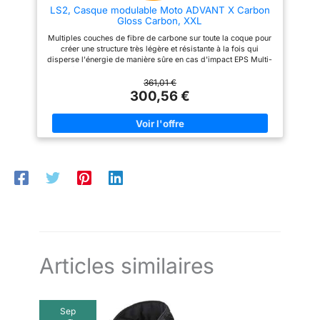
LS2, Casque modulable Moto ADVANT X Carbon
de lunettes à la visière
Gloss Carbon, XXL
généreuse pour un large champ
de vision – le casque VINZ
Multiples couches de fibre de carbone sur toute la coque pour
Santos est conçu de manière
créer une structure très légère et résistante à la fois qui
réfléchie. Le sac pour casque
disperse l'énergie de manière sûre en cas d'impact EPS Multi-
inclus complète l'offre.
densité pour une absorption des chocs optimisée Sangle pour
Disponible en tailles de XS à
menton renforcée évitant les brulures en cas d'utilisation
361,01 €
XXL. La mentonnière doit être
intensive Fermeture de la jugulaire par boucle micrométrique
300,56 €
rabattue vers le bas et
rapide et efficace Double Homologation Jet et Intégral
correctement enclenchée
ECE22.06
pendant la conduite.
Articles similaires
Sep