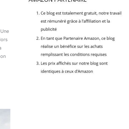
 Une
lors
a
ion