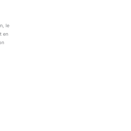
n, le
t en
on