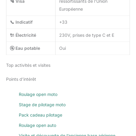
🛂 Visa
ressortissants de l’Union
Européenne
📞 Indicatif
+33
🔌 Électricité
230V, prises de type C et E
🚰 Eau potable
Oui
Top activités et visites
Points d’intérêt
Roulage open moto
Stage de pilotage moto
Pack cadeau pilotage
Roulage open auto
Visite et découverte de l’ancienne base aérienne