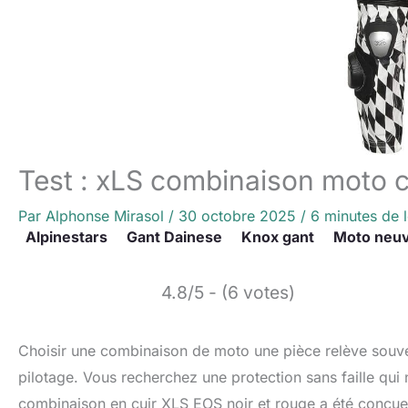
Test : xLS combinaison moto c
Par
Alphonse Mirasol
/
30 octobre 2025
/
6 minutes de 
Alpinestars
Gant Dainese
Knox gant
Moto neu
4.8/5 - (6 votes)
Choisir une combinaison de moto une pièce relève souven
pilotage. Vous recherchez une protection sans faille qui
combinaison en cuir XLS EOS noir et rouge a été conçu