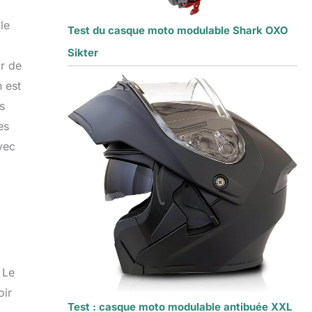
le
Test du casque moto modulable Shark OXO
Sikter
ir de
 est
s
es
vec
 Le
oir
Test : casque moto modulable antibuée XXL