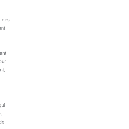
s des
ant
ant
our
nt,
qui
,
de