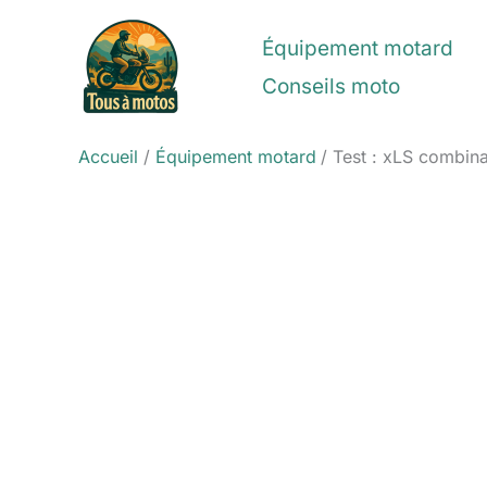
Aller
au
Équipement motard
contenu
Conseils moto
Accueil
Équipement motard
Test : xLS combina