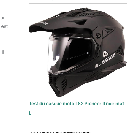
,
ur
 est
s
il
Test du casque moto LS2 Pioneer II noir mat
L