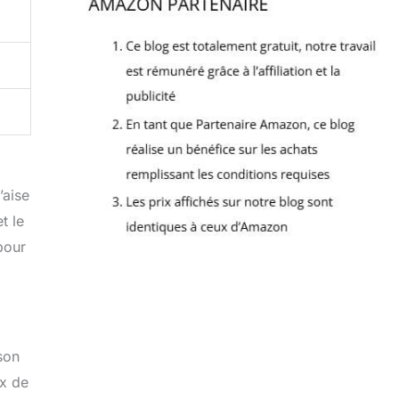
’aise
t le
pour
son
ix de