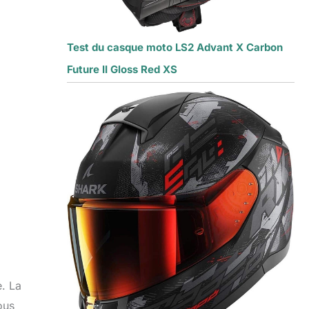
Test du casque moto LS2 Advant X Carbon
Future II Gloss Red XS
e. La
ous