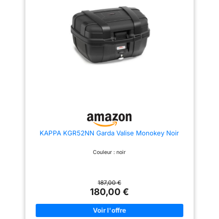
de fixation Monokey permet un
montage sûr et facile comme
valise latérale ou topcase.
Profitez de la liberté de
personnaliser votre valise
Design et fonction en un seul _
La valise Monokey Trekker
combine l'aspect de valise en
aluminium avec la légèreté du
plastique. Votre moto aura un
look élégant tout en profitant
d'une grande fonctionnalité
Grand espace de rangement :
avec des options de 33 à 46
litres, la valise Monokey
Trekker offre suffisamment
d'espace pour toutes vos
aventures.
KAPPA KGR52NN Garda Valise Monokey Noir
Couleur : noir
187,00 €
180,00 €