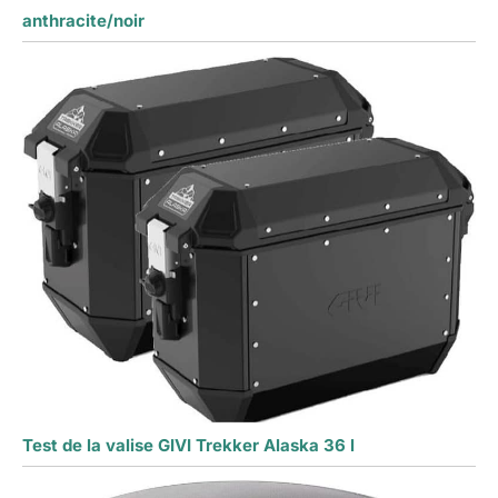
anthracite/noir
Test de la valise GIVI Trekker Alaska 36 l