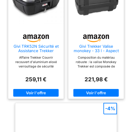
Givi TRK52N Sécurité et
Givi Trekker Valise
Assistance Trekker
monokey - 33 l - Aspect
Monokey Valise en Cas
aluminium - Pour porte-
Affaire Trekker Couvrir
Composition du matériau
de Panne, 52L Capacité
bagages Monokey - Noir
recouvert d'aluminium eloxé
robuste : la valise Monokey
- Technopolymère
verrouillage de sécurité
Trekker est composée de
robuste
Capacité: 52L Fabriqué à partir
technopolymères renforcés en
de matériaux de qualité
fibre de verre, qui assurent une
259,11 €
221,98 €
durabilité et une sécurité
extrêmes. Vivez des aventures
sans limites Système
d'ouverture flexible : grâce aux
curseurs réglables, vous
pouvez ouvrir tout le couvercle
ou seulement la partie
-4%
supérieure de la valise
Monokey Trekker. Parfait pour
un accès rapide à vos
ustensiles importants Système
Monokey breveté : le système