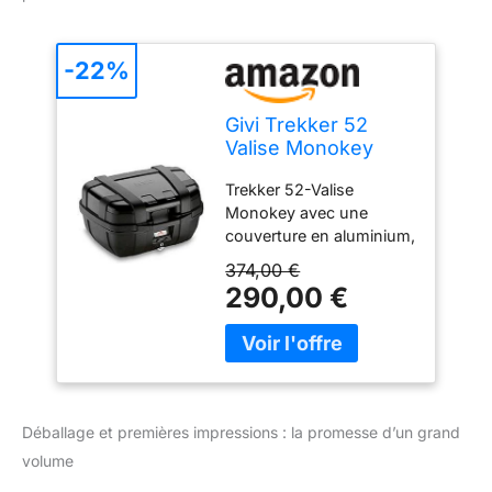
-22%
Givi Trekker 52
Valise Monokey
avec une
Trekker 52-Valise
Couverture en
Monokey avec une
Aluminium, Noir
couverture en aluminium,
noir / capacité max. de
374,00 €
chargement 10 kg
290,00 €
Nouveau Fabriqué en
Italie
Déballage et premières impressions : la promesse d’un grand
volume