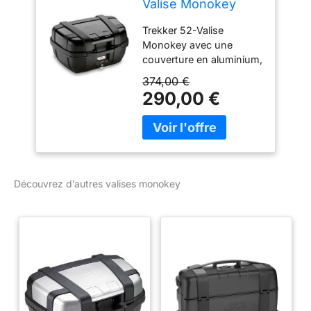
Valise Monokey
avec une
Trekker 52-Valise
Couverture en
Monokey avec une
Aluminium, Noir
couverture en aluminium,
noir / capacité max. de
374,00 €
chargement 10 kg
290,00 €
Nouveau Fabriqué en
Italie
Découvrez d’autres valises monokey