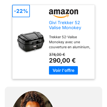
-22%
Givi Trekker 52
Valise Monokey
avec une
Trekker 52-Valise
Couverture en
Monokey avec une
Aluminium, Noir
couverture en aluminium,
noir / capacité max. de
374,00 €
chargement 10 kg
290,00 €
Nouveau Fabriqué en
Italie