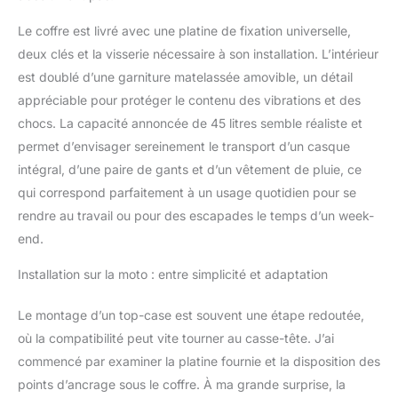
35 cm, une capacité
Le coffre est livré avec une platine de fixation universelle,
généreuse de 45 L, un
poids de 7,8 kg et une
deux clés et la visserie nécessaire à son installation. L’intérieur
capacité de charge
est doublé d’une garniture matelassée amovible, un détail
maximale de 110 lbs, ce
appréciable pour protéger le contenu des vibrations et des
qui le rend idéal pour le
chocs. La capacité annoncée de 45 litres semble réaliste et
stockage sécurisé de
divers objets. Rangement
permet d’envisager sereinement le transport d’un casque
polyvalent et sûr : ce
intégral, d’une paire de gants et d’un vêtement de pluie, ce
coffre arrière de moto
qui correspond parfaitement à un usage quotidien pour se
multifonctionnel offre
rendre au travail ou pour des escapades le temps d’un week-
une résistance aux
end.
intempéries toute la
journée et un excellent
Installation sur la moto : entre simplicité et adaptation
système de rangement.
Avec une capacité de 45
litres, il peut accueillir des
Le montage d’un top-case est souvent une étape redoutée,
casques, des
où la compatibilité peut vite tourner au casse-tête. J’ai
imperméables et bien
commencé par examiner la platine fournie et la disposition des
plus encore. Équipé
points d’ancrage sous le coffre. À ma grande surprise, la
d'une serrure de