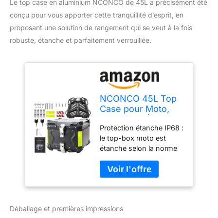
Le top case en aluminium NCONCO de 45L a précisément été
conçu pour vous apporter cette tranquillité d’esprit, en
proposant une solution de rangement qui se veut à la fois
robuste, étanche et parfaitement verrouillée.
NCONCO 45L Top
Case pour Moto,
Aluminium Étanche
Protection étanche IP68 :
Coffre à Bagages
le top-box moto est
Universel avec
étanche selon la norme
Serrure de sécurité
IP68 et offre ainsi une
pour Le Rangement
protection élevée contre
du Casque,
la pluie et la poussière.
Étanchéité IP68
Avec un niveau 6
d'étanchéité à la
Déballage et premières impressions
poussière et un niveau 8