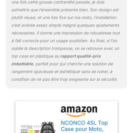
une fois cette grosse contrariété passée, je dois
capacité de charge
maximale de 110 lbs, ce
admettre que l’ensemble présente bien. Son design est
qui le rend idéal pour le
plutôt réussi, et une fois fixé sur ma moto, l’installation
stockage sécurisé de
s’est avérée assez simple malgré quelques ajustements
divers objets. Rangement
nécessaires. Il donne une impression de robustesse tout
polyvalent et sûr : ce
coffre arrière de moto
à fait correcte pour un usage quotidien. Au final, si l’on
multifonctionnel offre
oublie la description trompeuse, on se retrouve avec un
une résistance aux
top case en plastique au
rapport qualité-prix
intempéries toute la
imbattable
, parfait pour qui cherche une solution de
journée et un excellent
système de rangement.
rangement spacieuse et esthétique sans se ruiner, à
Avec une capacité de 45
condition de ne pas être trop exigeante sur la sécurité.
litres, il peut accueillir des
casques, des
imperméables et bien
plus encore. Équipé
d'une serrure de
sécurité, il peut
également être utilisé
NCONCO 45L Top
comme valise de voyage
Case pour Moto,