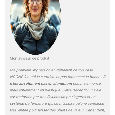
changements de temps.
Matériaux de haute
qualité et durabilité :
Fabriqué en alliage
d'aluminium durable, ce
bagage pour moto offre
une excellente résistance
à l'eau et à la corrosion.
L'intérieur est doté d'une
doublure amovible en
coton isolé PU qui offre
Mon avis sur ce produit
une protection et un
rembourrage
Ma première impression en déballant ce top case
supplémentaires pour
NCONCO a été la surprise, et pas forcément la bonne :
il
vos effets personnels.
n’est absolument pas en aluminium
comme annoncé,
Topcase moto spacieux :
mais entièrement en plastique. Cette déception initiale
dimensions extérieures
de la valise de 41 x 33 x
est renforcée par des finitions un peu légères et un
35 cm, une capacité
système de fermeture qui ne m’inspire qu’une confiance
généreuse de 45 L, un
très limitée pour laisser des objets de valeur. Cependant,
poids de 7,8 kg et une