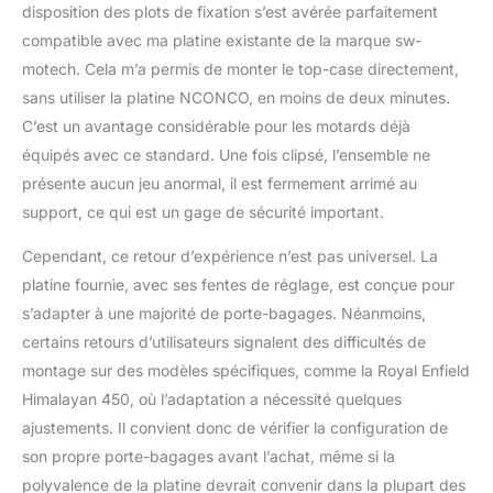
sécurité, il peut
disposition des plots de fixation s’est avérée parfaitement
également être utilisé
compatible avec ma platine existante de la marque sw-
comme valise de voyage
motech. Cela m’a permis de monter le top-case directement,
pour protéger vos biens
sans utiliser la platine NCONCO, en moins de deux minutes.
du vol. Installation &
C’est un avantage considérable pour les motards déjà
sécurité : un kit matériel
complet est inclus pour
équipés avec ce standard. Une fois clipsé, l’ensemble ne
une installation sans
présente aucun jeu anormal, il est fermement arrimé au
effort. Un verrou de
support, ce qui est un gage de sécurité important.
sécurité amélioré garantit
la sécurité de vos biens
Cependant, ce retour d’expérience n’est pas universel. La
et dissuade efficacement
platine fournie, avec ses fentes de réglage, est conçue pour
les voleurs.
s’adapter à une majorité de porte-bagages. Néanmoins,
certains retours d’utilisateurs signalent des difficultés de
montage sur des modèles spécifiques, comme la Royal Enfield
Himalayan 450, où l’adaptation a nécessité quelques
ajustements. Il convient donc de vérifier la configuration de
son propre porte-bagages avant l’achat, même si la
polyvalence de la platine devrait convenir dans la plupart des