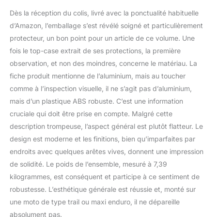
d'étanchéité à l'eau, vos
objets importants restent
Dès la réception du colis, livré avec la ponctualité habituelle
en sécurité,
d’Amazon, l’emballage s’est révélé soigné et particulièrement
indépendamment des
protecteur, un bon point pour un article de ce volume. Une
changements de temps.
fois le top-case extrait de ses protections, la première
Matériaux de haute
qualité et durabilité :
observation, et non des moindres, concerne le matériau. La
Fabriqué en alliage
fiche produit mentionne de l’aluminium, mais au toucher
d'aluminium durable, ce
comme à l’inspection visuelle, il ne s’agit pas d’aluminium,
bagage pour moto offre
mais d’un plastique ABS robuste. C’est une information
une excellente résistance
à l'eau et à la corrosion.
cruciale qui doit être prise en compte. Malgré cette
L'intérieur est doté d'une
description trompeuse, l’aspect général est plutôt flatteur. Le
doublure amovible en
design est moderne et les finitions, bien qu’imparfaites par
coton isolé PU qui offre
endroits avec quelques arêtes vives, donnent une impression
une protection et un
de solidité. Le poids de l’ensemble, mesuré à 7,39
rembourrage
supplémentaires pour
kilogrammes, est conséquent et participe à ce sentiment de
vos effets personnels.
robustesse. L’esthétique générale est réussie et, monté sur
Topcase moto spacieux :
une moto de type trail ou maxi enduro, il ne dépareille
dimensions extérieures
absolument pas.
de la valise de 41 x 33 x