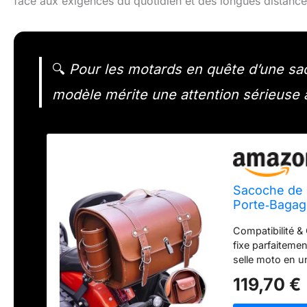
face aux exigences du quotidien et des longues distance
🔍
Pour les motards en quête d’une saco
modèle mérite une attention sérieuse 
Sacoche de 
Porte‑Bagag
Voyage, Gra
Compatibilité &
fixe parfaiteme
selle moto en u
accès rapide, t
119,70 €
cadres, et la sa
Matériau Premi