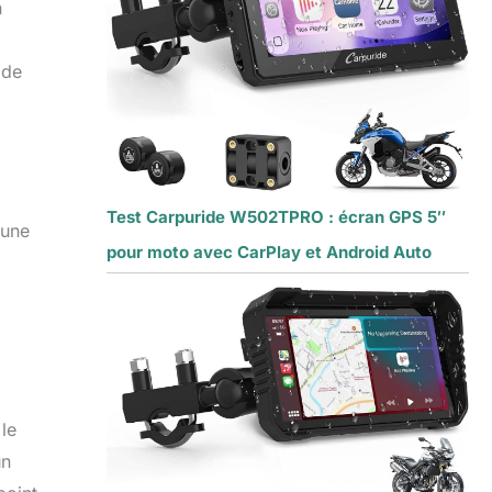
n
 de
Test Carpuride W502TPRO : écran GPS 5″
 une
pour moto avec CarPlay et Android Auto
le
un