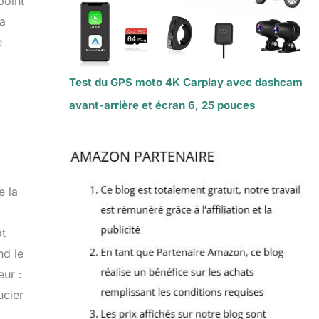
point
la
e
Test du GPS moto 4K Carplay avec dashcam
avant-arrière et écran 6, 25 pouces
e la
ôt
nd le
eur :
ucier