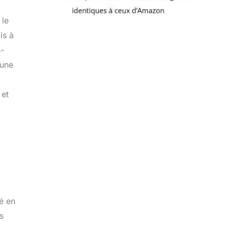
 le
is à
s-
 une
 et
té en
s