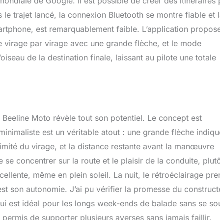
 mondiale de Google. Il est possible de créer des itinéraires 
 le trajet lancé, la connexion Bluetooth se montre fiable et 
artphone, est remarquablement faible. L’application propos
 virage par virage avec une grande flèche, et le mode
iseau de la destination finale, laissant au pilote une totale
 Beeline Moto révèle tout son potentiel. Le concept est
 minimaliste est un véritable atout : une grande flèche indiqu
oximité du virage, et la distance restante avant la manœuvre
 se concentrer sur la route et le plaisir de la conduite, plut
cellente, même en plein soleil. La nuit, le rétroéclairage pre
est son autonomie. J’ai pu vérifier la promesse du construct
e qui est idéal pour les longs week-ends de balade sans se so
a permis de supporter plusieurs averses sans jamais faillir.