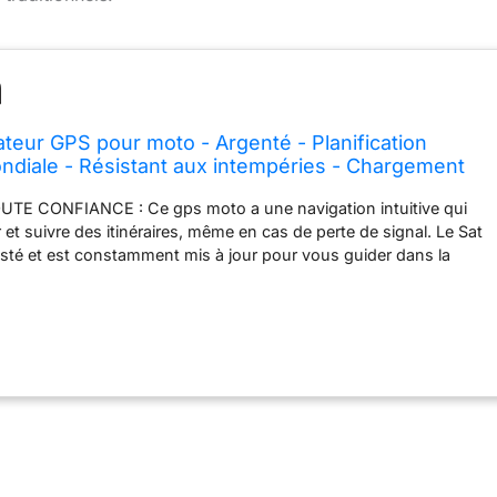
ateur GPS pour moto - Argenté - Planification
mondiale - Résistant aux intempéries - Chargement
r moto et scooter avec sangle de fixation
E CONFIANCE : Ce gps moto a une navigation intuitive qui
et suivre des itinéraires, même en cas de perte de signal. Le Sat
sté et est constamment mis à jour pour vous guider dans la
SUIVEZ VOTRE AVENTURE : Le Beeline Moto GPS est doté
les et d'un système de guidage intuitif, virage par virage, jusqu'à
nnectez Strava pour suivre vos statistiques, obtenir des cartes et
sorties TECHNOLOGIE FIABLE EN LIGNE : Grâce à un
apide, retrouvez votre chemin en quelques secondes. Même en
ns signal, notre GPS moto étanche vous ramènera à votre
ute sécurité, sans aucune distraction PLANIFIEZ FACILEMENT VOS
s pouvez planifier et concevoir vos itinéraires préférés en
ter les autoroutes, péages ou ferries. Roulez avec une flèche
montable sur votre guidon et lisible instantanément UNE PLUS