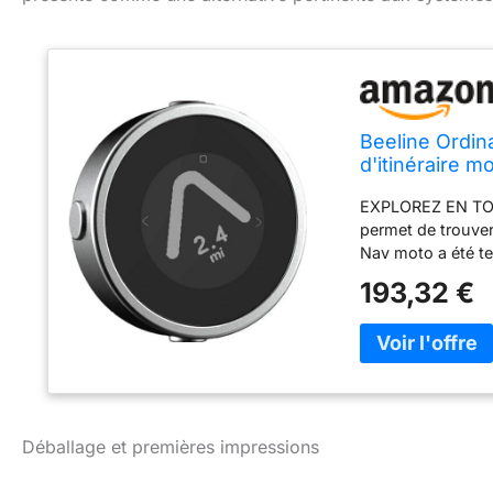
Beeline Ordin
d'itinéraire 
USB - GPS pou
EXPLOREZ EN TOUT
permet de trouver 
Nav moto a été te
bonne direction 
193,32 €
d'indications simp
la destination. Co
enregistrer vos 
réacheminement r
pleine nature, sa
itinéraire en to
ITINÉRAIRES : Vou
Déballage et premières impressions
choisissant d'évi
claire et simple 