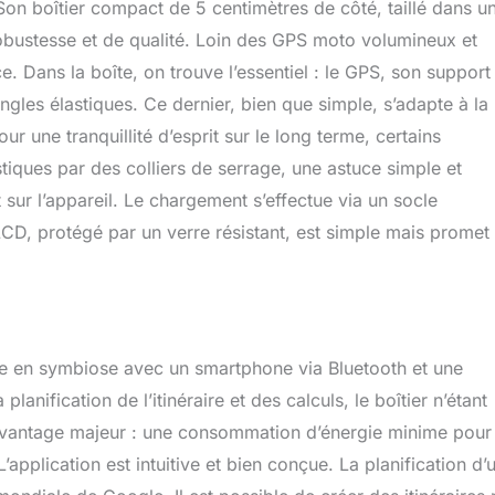
Son boîtier compact de 5 centimètres de côté, taillé dans u
 DE LA LOCALISATION : La fusion des capteurs améliore la
es de trajet et réduit la dépendance au signal peu fiable des
robustesse et de qualité. Loin des GPS moto volumineux et
cessoire moto fonctionne avec une application gratuite sur
ce. Dans la boîte, on trouve l’essentiel : le GPS, son support
gles élastiques. Ce dernier, bien que simple, s’adapte à la
 une tranquillité d’esprit sur le long terme, certains
tiques par des colliers de serrage, une astuce simple et
sur l’appareil. Le chargement s’effectue via un socle
 LCD, protégé par un verre résistant, est simple mais promet
ne en symbiose avec un smartphone via Bluetooth et une
lanification de l’itinéraire et des calculs, le boîtier n’étant
 avantage majeur : une consommation d’énergie minime pour 
’application est intuitive et bien conçue. La planification d’