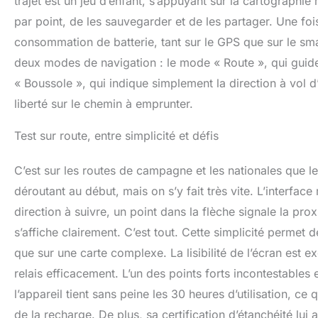
trajet est un jeu d’enfant, s’appuyant sur la cartographie
par point, de les sauvegarder et de les partager. Une fois
consommation de batterie, tant sur le GPS que sur le sm
deux modes de navigation : le mode « Route », qui guide
« Boussole », qui indique simplement la direction à vol d’o
liberté sur le chemin à emprunter.
Test sur route, entre simplicité et défis
C’est sur les routes de campagne et les nationales que le
déroutant au début, mais on s’y fait très vite. L’interface
direction à suivre, un point dans la flèche signale la pr
s’affiche clairement. C’est tout. Cette simplicité permet de
que sur une carte complexe. La lisibilité de l’écran est ex
relais efficacement. L’un des points forts incontestables 
l’appareil tient sans peine les 30 heures d’utilisation, c
de la recharge. De plus, sa certification d’étanchéité lui 