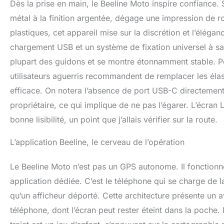
Dès la prise en main, le Beeline Moto inspire confiance. 
GRANDE PRÉCISION
qualité des donné
métal à la finition argentée, dégage une impression de 
portables. Cet ac
plastiques, cet appareil mise sur la discrétion et l’élégan
iOS/Android
chargement USB et un système de fixation universel à san
plupart des guidons et se montre étonnamment stable. Pour
utilisateurs aguerris recommandent de remplacer les élas
efficace. On notera l’absence de port USB-C directement 
propriétaire, ce qui implique de ne pas l’égarer. L’écran
bonne lisibilité, un point que j’allais vérifier sur la route.
L’application Beeline, le cerveau de l’opération
Le Beeline Moto n’est pas un GPS autonome. Il fonction
application dédiée. C’est le téléphone qui se charge de la p
qu’un afficheur déporté. Cette architecture présente un
téléphone, dont l’écran peut rester éteint dans la poche. L