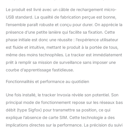
Créez des zones de
sécurité (domicile,
Le produit est livré avec un câble de rechargement micro-
garage, entreprise…) et
USB standard. La qualité de fabrication perçue est bonne,
soyez averti lors des
l’ensemble paraît robuste et conçu pour durer. On apprécie la
entrées ou sorties. Le
présence d’une petite lanière qui facilite sa fixation. Cette
radar de proximité et le
phase initiale est donc une réussite : l’expérience utilisateur
dossier de suivi facilitent
la récupération du
est fluide et intuitive, mettant le produit à la portée de tous,
véhicule en cas de vol.
même des moins technophiles. Le tracker est immédiatement
JUSQU'À 6 MOIS
prêt à remplir sa mission de surveillance sans imposer une
D'AUTONOMIE : Grâce à
courbe d’apprentissage fastidieuse.
son réseau basse
consommation, le
Fonctionnalités et performance au quotidien
Tracker GPS offre jusqu'à
6 mois d'autonomie sur
une seule charge.
Une fois installé, le tracker Invoxia révèle son potentiel. Son
Recharge USB en environ
principal mode de fonctionnement repose sur les réseaux bas
90 minutes. Compact,
débit (type Sigfox) pour transmettre sa position, ce qui
discret et facile à cacher
explique l’absence de carte SIM. Cette technologie a des
dans un véhicule, un sac
implications directes sur la performance. La précision du suivi
ou une valise. SIMPLE À