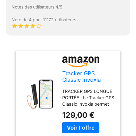
Notes des utilisateurs 4/5
Note de 4 pour 11172 utilisateurs
Tracker GPS
Classic Invoxia -
Abonnement à la
TRACKER GPS LONGUE
Carte - Voitures,
PORTÉE : Le Tracker GPS
Motos, Vélos,
Classic Invoxia permet
Valises, Enfants -
de localiser votre voiture,
Anti-vol - Suivi
129,00 €
moto, scooter, vélo,
localisation - Tracés
bagage ou tout objet de
GPS (Abonnement
valeur en temps réel,
3 Ans)
sans limite de distance.