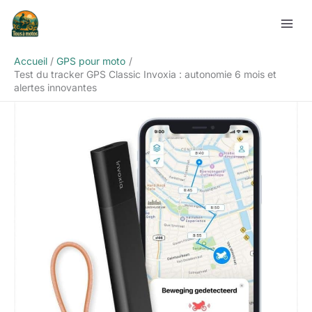
Aller
Rechercher
au
contenu
Accueil
GPS pour moto
Test du tracker GPS Classic Invoxia : autonomie 6 mois et
alertes innovantes