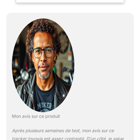
Fonctionne sur le réseau
basse consommation
avec une couverture
nationale et dans 14 pays
européens.
LOCALISATION GPS EN
TEMPS RÉEL : Consultez
la position de votre
tracker à tout moment
depuis l'application
Invoxia. Accédez à
l'historique complet des
trajets, partagez votre
position et exportez
facilement les
déplacements pour un
suivi précis de vos biens.
Mon avis sur ce produit
PROTECTION ANTIVOL
INTELLIGENTE : Recevez
Après plusieurs semaines de test, mon avis sur ce
instantanément une
alerte en cas de
tracker Invoxia est assez contrasté. D’un côté, je salue