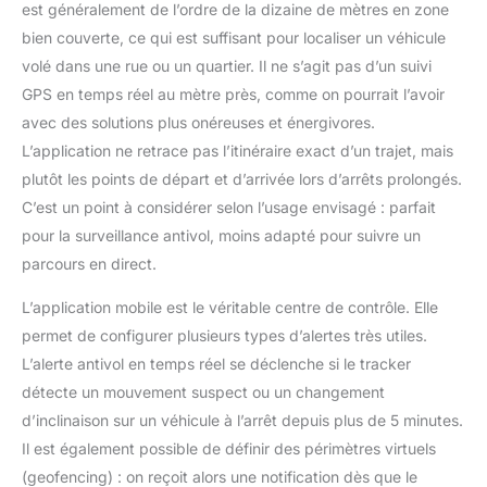
INSTALLER : Aucune
est généralement de l’ordre de la dizaine de mètres en zone
installation complexe.
bien couverte, ce qui est suffisant pour localiser un véhicule
Activez votre tracker
volé dans une rue ou un quartier. Il ne s’agit pas d’un suivi
depuis l'application
GPS en temps réel au mètre près, comme on pourrait l’avoir
Android ou iOS et gérez
jusqu'à 15 appareils
avec des solutions plus onéreuses et énergivores.
simultanément. Conçu
L’application ne retrace pas l’itinéraire exact d’un trajet, mais
en France par Invoxia,
plutôt les points de départ et d’arrivée lors d’arrêts prolongés.
spécialiste des objets
C’est un point à considérer selon l’usage envisagé : parfait
connectés et de la
géolocalisation
pour la surveillance antivol, moins adapté pour suivre un
intelligente.
parcours en direct.
L’application mobile est le véritable centre de contrôle. Elle
permet de configurer plusieurs types d’alertes très utiles.
L’alerte antivol en temps réel se déclenche si le tracker
détecte un mouvement suspect ou un changement
d’inclinaison sur un véhicule à l’arrêt depuis plus de 5 minutes.
Il est également possible de définir des périmètres virtuels
(geofencing) : on reçoit alors une notification dès que le