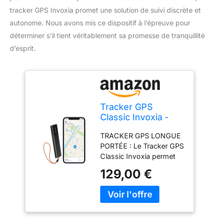
tracker GPS Invoxia promet une solution de suivi discrète et
autonome. Nous avons mis ce dispositif à l’épreuve pour
déterminer s’il tient véritablement sa promesse de tranquillité
d’esprit.
Tracker GPS
Classic Invoxia -
Abonnement à la
TRACKER GPS LONGUE
Carte - Voitures,
PORTÉE : Le Tracker GPS
Motos, Vélos,
Classic Invoxia permet
Valises, Enfants -
de localiser votre voiture,
Anti-vol - Suivi
129,00 €
moto, scooter, vélo,
localisation - Tracés
bagage ou tout objet de
GPS (Abonnement
valeur en temps réel,
3 Ans)
sans limite de distance.
Fonctionne sur le réseau