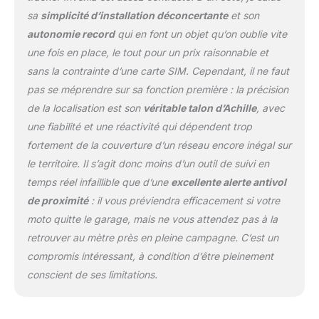
mouvement suspect.
sa
simplicité d’installation déconcertante
et son
Créez des zones de
autonomie record
qui en font un objet qu’on oublie vite
sécurité (domicile,
une fois en place, le tout pour un prix raisonnable et
garage, entreprise…) et
soyez averti lors des
sans la contrainte d’une carte SIM. Cependant, il ne faut
entrées ou sorties. Le
pas se méprendre sur sa fonction première : la précision
radar de proximité et le
de la localisation est son
véritable talon d’Achille
, avec
dossier de suivi facilitent
une fiabilité et une réactivité qui dépendent trop
la récupération du
véhicule en cas de vol.
fortement de la couverture d’un réseau encore inégal sur
JUSQU'À 6 MOIS
le territoire. Il s’agit donc moins d’un outil de suivi en
D'AUTONOMIE : Grâce à
temps réel infaillible que d’une
excellente alerte antivol
son réseau basse
de proximité
: il vous préviendra efficacement si votre
consommation, le
Tracker GPS offre jusqu'à
moto quitte le garage, mais ne vous attendez pas à la
6 mois d'autonomie sur
retrouver au mètre près en pleine campagne. C’est un
une seule charge.
compromis intéressant, à condition d’être pleinement
Recharge USB en environ
conscient de ses limitations.
90 minutes. Compact,
discret et facile à cacher
dans un véhicule, un sac