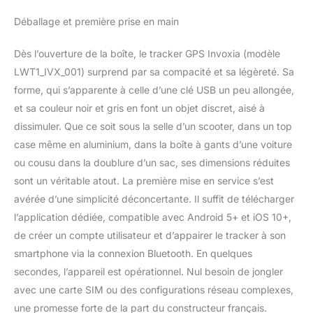
basse consommation
Déballage et première prise en main
avec une couverture
nationale et dans 14 pays
Dès l’ouverture de la boîte, le tracker GPS Invoxia (modèle
européens.
LOCALISATION GPS EN
LWT1_IVX_001) surprend par sa compacité et sa légèreté. Sa
TEMPS RÉEL : Consultez
forme, qui s’apparente à celle d’une clé USB un peu allongée,
la position de votre
et sa couleur noir et gris en font un objet discret, aisé à
tracker à tout moment
dissimuler. Que ce soit sous la selle d’un scooter, dans un top
depuis l'application
case même en aluminium, dans la boîte à gants d’une voiture
Invoxia. Accédez à
l'historique complet des
ou cousu dans la doublure d’un sac, ses dimensions réduites
trajets, partagez votre
sont un véritable atout. La première mise en service s’est
position et exportez
avérée d’une simplicité déconcertante. Il suffit de télécharger
facilement les
l’application dédiée, compatible avec Android 5+ et iOS 10+,
déplacements pour un
suivi précis de vos biens.
de créer un compte utilisateur et d’appairer le tracker à son
PROTECTION ANTIVOL
smartphone via la connexion Bluetooth. En quelques
INTELLIGENTE : Recevez
secondes, l’appareil est opérationnel. Nul besoin de jongler
instantanément une
avec une carte SIM ou des configurations réseau complexes,
alerte en cas de
mouvement suspect.
une promesse forte de la part du constructeur français.