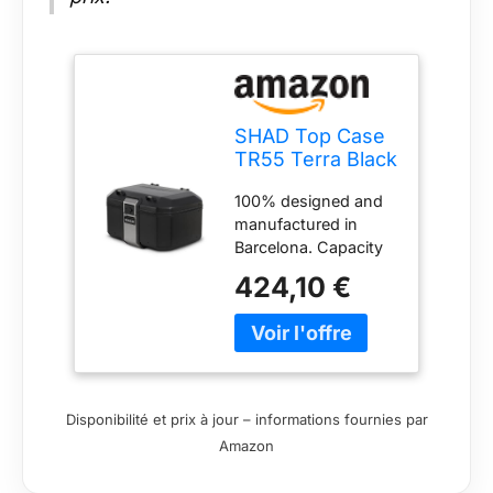
SHAD Top Case
TR55 Terra Black
Edition
100% designed and
manufactured in
Barcelona. Capacity
for two flip-up
424,10 €
helmets With an AISI
304 industrial grade
stainless steel
structure which
includes the lock
system and a
Disponibilité et prix à jour – informations fournies par
retractable carrying
Amazon
handle