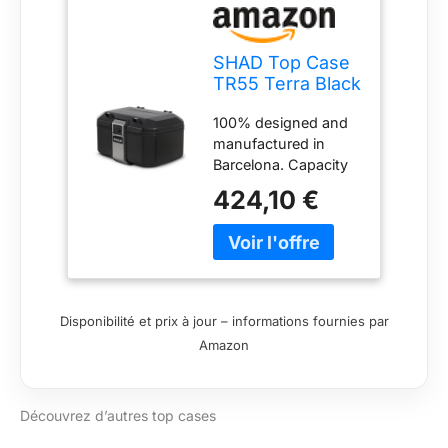
SHAD Top Case
TR55 Terra Black
Edition
100% designed and
manufactured in
Barcelona. Capacity
for two flip-up
424,10 €
helmets With an AISI
304 industrial grade
stainless steel
structure which
includes the lock
system and a
Disponibilité et prix à jour – informations fournies par
retractable carrying
Amazon
handle
Découvrez d’autres top cases