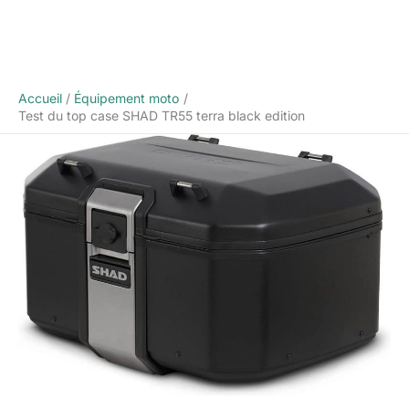
Accueil
Équipement moto
Test du top case SHAD TR55 terra black edition