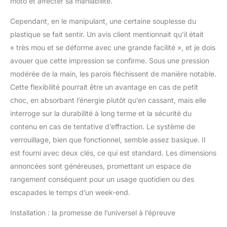
moto et affecter sa maniabilité.
plastique profilé
confortable] - Le dossier
Cependant, en le manipulant, une certaine souplesse du
en plastique profilé
plastique se fait sentir. Un avis client mentionnait qu’il était
imperméable peut vous
« très mou et se déforme avec une grande facilité », et je dois
donner une sensation
avouer que cette impression se confirme. Sous une pression
d'épaisseur et de
confort. La surface du
modérée de la main, les parois fléchissent de manière notable.
produit est belle,
Cette flexibilité pourrait être un avantage en cas de petit
tridimensionnelle et lisse.
choc, en absorbant l’énergie plutôt qu’en cassant, mais elle
[Réflecteur de nuit] - il
interroge sur la durabilité à long terme et la sécurité du
est plus sûr de conduire
la nuit. Le matériau
contenu en cas de tentative d’effraction. Le système de
réfléchissant à haute
verrouillage, bien que fonctionnel, semble assez basique. Il
luminosité est utilisé. Le
est fourni avec deux clés, ce qui est standard. Les dimensions
grand réflecteur offre une
annoncées sont généreuses, promettant un espace de
sécurité supplémentaire
rangement conséquent pour un usage quotidien ou des
afin que vous soyez
toujours visible et que
escapades le temps d’un week-end.
vous n'ayez pas à vous
soucier de conduire la
Installation : la promesse de l’universel à l’épreuve
nuit. [Contenu de