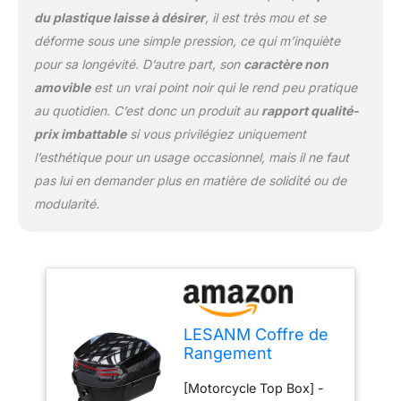
tridimensionnelle et lisse.
du plastique laisse à désirer
, il est très mou et se
[Réflecteur de nuit] - il
déforme sous une simple pression, ce qui m’inquiète
est plus sûr de conduire
pour sa longévité. D’autre part, son
caractère non
la nuit. Le matériau
amovible
est un vrai point noir qui le rend peu pratique
réfléchissant à haute
luminosité est utilisé. Le
au quotidien. C’est donc un produit au
rapport qualité-
grand réflecteur offre une
prix imbattable
si vous privilégiez uniquement
sécurité supplémentaire
l’esthétique pour un usage occasionnel, mais il ne faut
afin que vous soyez
pas lui en demander plus en matière de solidité ou de
toujours visible et que
vous n'ayez pas à vous
modularité.
soucier de conduire la
nuit. [Contenu de
l'emballage] - La boîte
est livrée avec tout le
matériel à monter dans
un porte-bagages. Il est
LESANM Coffre de
très pratique avec une
Rangement
poignée pour le sortir ou
verrouillable en
partout où vous voulez
[Motorcycle Top Box] -
Plastique avec
aller.