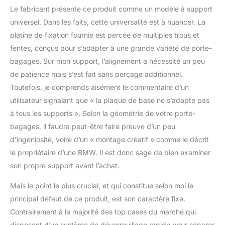
l'emballage] - La boîte
Le fabricant présente ce produit comme un modèle à support
est livrée avec tout le
universel. Dans les faits, cette universalité est à nuancer. La
matériel à monter dans
platine de fixation fournie est percée de multiples trous et
un porte-bagages. Il est
très pratique avec une
fentes, conçus pour s’adapter à une grande variété de porte-
poignée pour le sortir ou
bagages. Sur mon support, l’alignement a nécessité un peu
partout où vous voulez
de patience mais s’est fait sans perçage additionnel.
aller.
Toutefois, je comprends aisément le commentaire d’un
utilisateur signalant que « la plaque de base ne s’adapte pas
à tous les supports ». Selon la géométrie de votre porte-
bagages, il faudra peut-être faire preuve d’un peu
d’ingéniosité, voire d’un « montage créatif » comme le décrit
le propriétaire d’une BMW. Il est donc sage de bien examiner
son propre support avant l’achat.
Mais le point le plus crucial, et qui constitue selon moi le
principal défaut de ce produit, est son caractère fixe.
Contrairement à la majorité des top cases du marché qui
disposent d’un système de déverrouillage rapide pour séparer