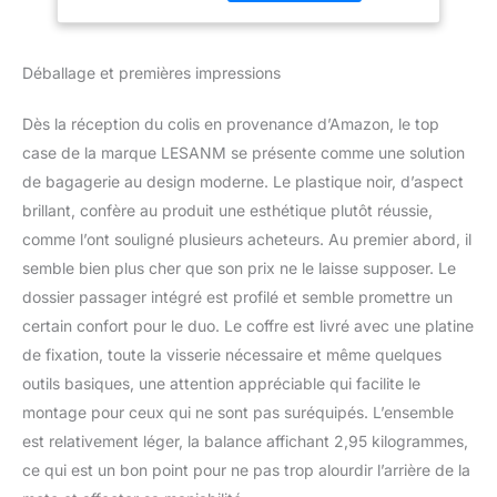
stockage sûr et efficace,
Casque et Bagages
les serrures en acier
- Noir
inoxydable empêchent la
Déballage et premières impressions
perte d'objets importants
tels que votre casque,
vos gants, vos
Dès la réception du colis en provenance d’Amazon, le top
documents, etc. [Coffre
case de la marque LESANM se présente comme une solution
de capacité de stockage
de bagagerie au design moderne. Le plastique noir, d’aspect
parfaite de 35 L] -
brillant, confère au produit une esthétique plutôt réussie,
Résistance aux
intempéries toute la
comme l’ont souligné plusieurs acheteurs. Au premier abord, il
journée et excellent
semble bien plus cher que son prix ne le laisse supposer. Le
système de stockage,
dossier passager intégré est profilé et semble promettre un
Facile à stocker plus
certain confort pour le duo. Le coffre est livré avec une platine
d'articles, capacité de 35
L pouvant stocker des
de fixation, toute la visserie nécessaire et même quelques
vêtements, des
outils basiques, une attention appréciable qui facilite le
chaussures, un casque,
montage pour ceux qui ne sont pas suréquipés. L’ensemble
peut être utilisé comme
est relativement léger, la balance affichant 2,95 kilogrammes,
coffre quotidien avec un
ce qui est un bon point pour ne pas trop alourdir l’arrière de la
verrou de sécurité pour
éviter le vol . [Dossier en