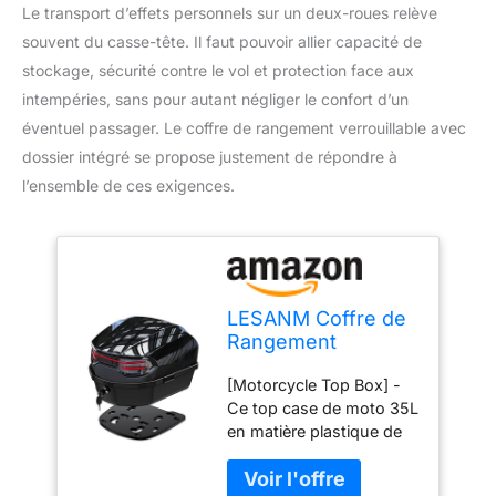
Le transport d’effets personnels sur un deux-roues relève
souvent du casse-tête. Il faut pouvoir allier capacité de
stockage, sécurité contre le vol et protection face aux
intempéries, sans pour autant négliger le confort d’un
éventuel passager. Le coffre de rangement verrouillable avec
dossier intégré se propose justement de répondre à
l’ensemble de ces exigences.
LESANM Coffre de
Rangement
verrouillable en
[Motorcycle Top Box] -
Plastique avec
Ce top case de moto 35L
Dossier arrière
en matière plastique de
profilé en Plastique
haute qualité, peut
- Support Universel
fournir un espace de
étanche pour