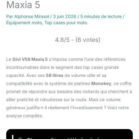
Maxia 5
Par
Alphonse Mirasol
/
3 juin 2026
/
5 minutes de lecture
/
Équipement moto
,
Top cases pour moto
4.8/5 - (6 votes)
Le
Givi V58 Maxia 5
s’impose comme l’une des références
incontournables dans le segment des top cases grande
capacité. Avec ses
58 litres
de volume utile et sa
compatibilité avec le système de platines
Monokey
, ce coffre
promet de répondre aux besoins des motards qui cherchent à
allier praticité et robustesse sur la route. Mais ce volume
généreux justifie-t-il réellement l’investissement ? Voici notre
analyse complète.