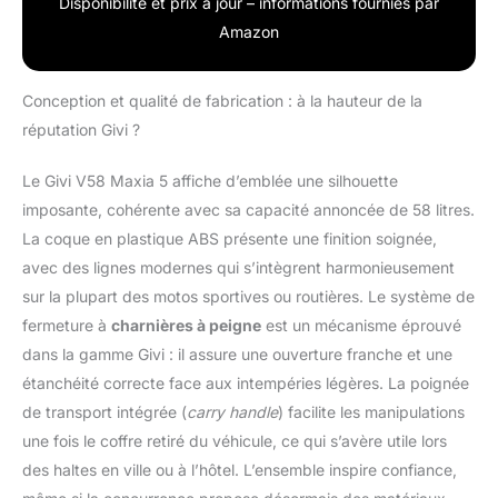
Disponibilité et prix à jour – informations fournies par
Amazon
Conception et qualité de fabrication : à la hauteur de la
réputation Givi ?
Le Givi V58 Maxia 5 affiche d’emblée une silhouette
imposante, cohérente avec sa capacité annoncée de 58 litres.
La coque en plastique ABS présente une finition soignée,
avec des lignes modernes qui s’intègrent harmonieusement
sur la plupart des motos sportives ou routières. Le système de
fermeture à
charnières à peigne
est un mécanisme éprouvé
dans la gamme Givi : il assure une ouverture franche et une
étanchéité correcte face aux intempéries légères. La poignée
de transport intégrée (
carry handle
) facilite les manipulations
une fois le coffre retiré du véhicule, ce qui s’avère utile lors
des haltes en ville ou à l’hôtel. L’ensemble inspire confiance,