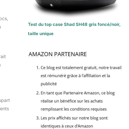
ocs,
Test du top case Shad SH48 gris foncé/noir,
n
taille unique
ait
u
upart
ments