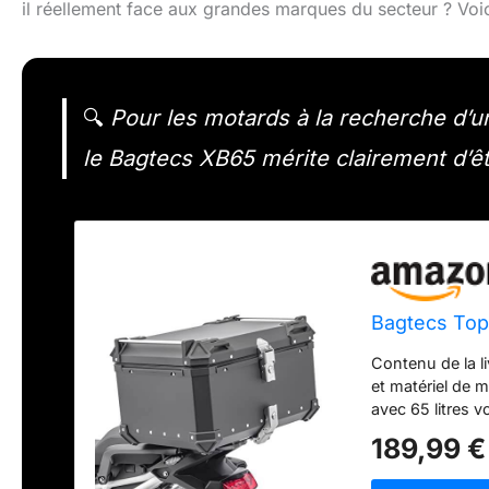
il réellement face aux grandes marques du secteur ? Voi
🔍
Pour les motards à la recherche d’u
le Bagtecs XB65 mérite clairement d’ê
Bagtecs Top
Contenu de la l
et matériel de
avec 65 litres 
profondeur 380 
189,99 €
de 2 mm d'épais
plastique Top c