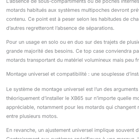
L’absence de sous-compartiments ou de poches internes p
motards habitués aux systèmes multipoches devront prév
contenu. Ce point est à peser selon les habitudes de chac
d’autres regretteront l’absence de séparations.
Pour un usage en solo ou en duo sur des trajets de plusi
grande majorité des besoins. Ce top case conviendra pa
motards transportant du matériel volumineux mais peu f
Montage universel et compatibilité : une souplesse d’insta
Le système de montage universel est l’un des arguments
théoriquement d’installer le XB65 sur n’importe quelle 
appréciable, notamment pour les motards qui changent r
entre plusieurs motos.
En revanche, un ajustement universel implique souvent de