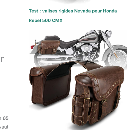
Test : valises rigides Nevada pour Honda
Rebel 500 CMX
r
es
65
vaut-