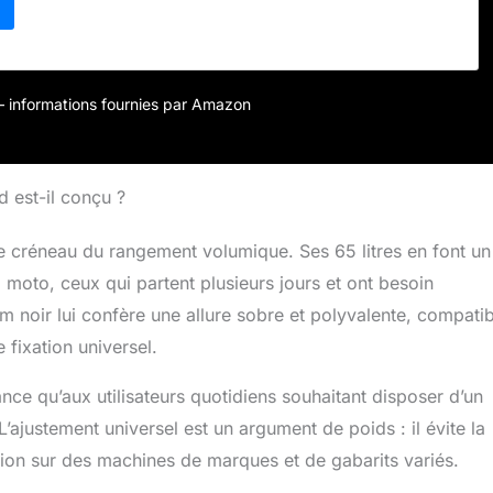
che à l'eau et à la poussière grâce à l'étanchéité du
ut le pourtour et à l'étanchéité des plis Arrimage sur les
valises pour attacher des bagages supplémentaires. Peut
pour protéger le contenu Important: Il s'agit d'un article
ez utiliser les dimensions et les images pour vérifier si l'article
r – informations fournies par Amazon
oto souhaitée. Les modèles énumérés ne servent qu'à titre
ajustements peuvent être nécessaires.
 est-il conçu ?
e créneau du rangement volumique. Ses 65 litres en font un
oto, ceux qui partent plusieurs jours et ont besoin
m noir lui confère une allure sobre et polyvalente, compatib
fixation universel.
ance qu’aux utilisateurs quotidiens souhaitant disposer d’un
ajustement universel est un argument de poids : il évite la
lation sur des machines de marques et de gabarits variés.