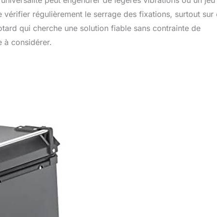
universalité peut engendrer de légères vibrations ou un jeu
 vérifier régulièrement le serrage des fixations, surtout sur
otard qui cherche une solution fiable sans contrainte de
e à considérer.