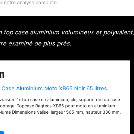
ci notre analyse complète.
n top case aluminium volumineux et polyvalent
tre examiné de plus près.
 Case Aluminium Moto XB65 Noir 65 litres
ivraison: 1x top case en aluminium, clé, support de top case
 montage. Topcase Bagtecs XB65 pour moto en aluminium
volume Dimensions valise: largeur 565 mm, hauteur 330 mm,
mm, volume 65 litres. Extra stable et résistant en aluminium
seur. Coins biseautés, protégés par des protecteurs en
ase pour un transport parfait des bagages et un vrai look