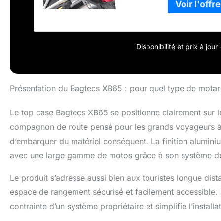
d'aventure. Etan
couvercle sur to
couvercles des 
être verrouillé 
universel. Veuill
Disponibilité et prix à jou
convient à la m
d'exemple. Des 
Présentation du Bagtecs XB65 : pour quel type de motard
Le top case Bagtecs XB65 se positionne clairement sur l
compagnon de route pensé pour les grands voyageurs à m
d’embarquer du matériel conséquent. La finition aluminiu
avec une large gamme de motos grâce à son système de 
Le produit s’adresse aussi bien aux touristes longue dist
espace de rangement sécurisé et facilement accessible. L’
contrainte d’un système propriétaire et simplifie l’instal