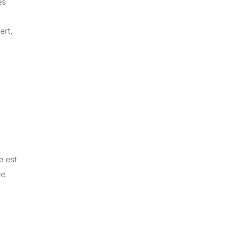
es
ert,
x
e est
re