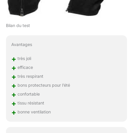
Bilan du test
Avantages
+
très joli
+
efficace
+
très respirant
+
bons protecteurs pour l’été
+
confortable
+
tissu résistant
+
bonne ventilation