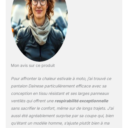
PERFORMANCE SHOCK:
Protections composites
réglables et amovibles
certifiées EN 1621.1 pour
les épaules genoux;
Prédisposition des
hanches pour Pro-Shape
2.0 : protection souple
certifiée selon la norme
EN 1621.1
TEMPÉRATURE:
Mon avis sur ce produit
Doublure en mesh
respirant
Pour affronter la chaleur estivale à moto, j’ai trouvé ce
pantalon Dainese particulièrement efficace avec sa
conception en tissu résistant et ses larges panneaux
ventilés qui offrent une
respirabilité exceptionnelle
sans sacrifier le confort, même sur de longs trajets. J’ai
aussi été agréablement surprise par sa coupe qui, bien
qu’étant un modèle homme, s’ajuste plutôt bien à ma