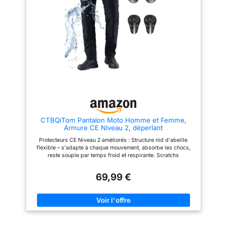
le confort lors des journées plus
remplace pas un équipement de
chaudes. 【Inserts réglables et
pluie professionnel. Design
amovibles】Ce pantalon de
Ergonomique & Multifonction
moto homme est équipé
:Ajustement personnalisé à la
d’inserts légers au niveau des
taille par bande velcro. Renforts
genoux et des hanches. Grâce à
à l'entrejambe et aux chevilles
leur position ajustable, ils
pour une durabilité accrue. 8
restent bien en place au
poches multifonctions pratiques
quotidien et peuvent être retirés
pour ranger tous vos essentiels.
facilement selon les besoins.
Votre Allié au Quotidien :Pensé
【Détails réfléchissants &
pour le rideur urbain. Deux
finition solide】Les éléments
ventilations réglables par
réfléchissants améliorent la
fermeture à glissière permettent
visibilité en faible luminosité.
une aération instantanée par
Les fermetures robustes et les
temps chaud. Son design
CTBQiTom Pantalon Moto Homme et Femme,
coutures renforcées assurent
adaptable le rend utilisable
Armure CE Niveau 2, déperlant
une bonne durabilité pour un
toute l'année. Une transition
usage quotidien.
parfaite de la moto au bureau ou
Protecteurs CE Niveau 2 améliorés : Structure nid d'abeille
au café, avec une coupe
flexible – s'adapte à chaque mouvement, absorbe les chocs,
universelle homme/femme.
reste souple par temps froid et respirante. Scratchs
Sécurité Active & Support Client
réfléchissants pour régler la hauteur des genouillères.
:Détails réfléchissants pour une
Technologie Imperméable à Effet Lotus :Fabriqué dans un tissu
meilleure visibilité nocturne.
69,99 €
haute densité avec technologie imperméable "effet lotus", il
Support client réactif via
forme une barrière protectrice efficace contre la pluie et le vent
Amazon Messenger pour toute
sans sacrifier la respirabilité. Parfait pour les conditions météo
question. Votre satisfaction est
changeantes. Note : Conçu pour faire face aux averses
notre priorité !
imprévues, il ne remplace pas un équipement de pluie
professionnel. Design Ergonomique & Multifonction
:Ajustement personnalisé à la taille par bande velcro. Renforts