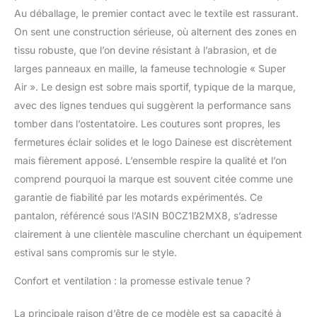
Au déballage, le premier contact avec le textile est rassurant.
les épaules genoux;
Prédisposition des
On sent une construction sérieuse, où alternent des zones en
hanches pour Pro-Shape
tissu robuste, que l’on devine résistant à l’abrasion, et de
2.0 : protection souple
larges panneaux en maille, la fameuse technologie « Super
certifiée selon la norme
Air ». Le design est sobre mais sportif, typique de la marque,
EN 1621.1
TEMPÉRATURE:
avec des lignes tendues qui suggèrent la performance sans
Doublure en mesh
tomber dans l’ostentatoire. Les coutures sont propres, les
respirant
fermetures éclair solides et le logo Dainese est discrètement
mais fièrement apposé. L’ensemble respire la qualité et l’on
comprend pourquoi la marque est souvent citée comme une
garantie de fiabilité par les motards expérimentés. Ce
pantalon, référencé sous l’ASIN B0CZ1B2MX8, s’adresse
clairement à une clientèle masculine cherchant un équipement
estival sans compromis sur le style.
Confort et ventilation : la promesse estivale tenue ?
La principale raison d’être de ce modèle est sa capacité à