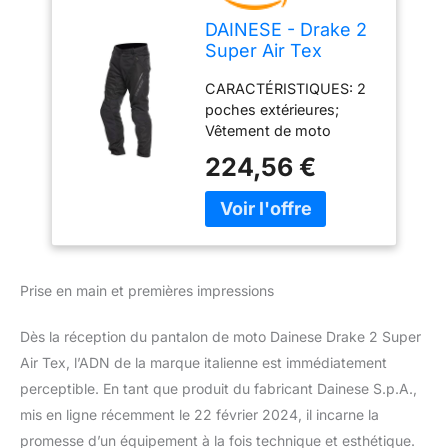
DAINESE - Drake 2
Super Air Tex
Pants, Pantalon de
CARACTÉRISTIQUES: 2
Moto Ventilé, Tissu,
poches extérieures;
pour la Saison
Vêtement de moto
d'Eté, avec
certifié EN 17092 A
Protecteurs
224,56 €
ERGONOMIE: Zip sur le
Amovibles, Homme,
mollet; Système de
Noir/Noir, 50
fixation blouson-
pantalon; Inserts
élastiques Microelastic;
Ceinture réglable
Prise en main et premières impressions
MATÉRIAUX
PRINCIPAUX: Inserts en
Dès la réception du pantalon de moto Dainese Drake 2 Super
tissu maillé; Tissu
QuickDry
Air Tex, l’ADN de la marque italienne est immédiatement
PERFORMANCE SHOCK:
perceptible. En tant que produit du fabricant Dainese S.p.A.,
Protections composites
mis en ligne récemment le 22 février 2024, il incarne la
réglables et amovibles
promesse d’un équipement à la fois technique et esthétique.
certifiées EN 1621.1 pour