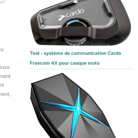
du
Test : système de communication Cardo
Freecom 4X pour casque moto
uinze
ement
nt
ment,