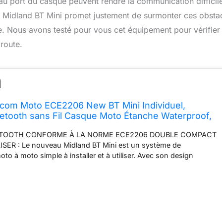
s au port du casque peuvent rendre la communication difficile
m Midland BT Mini promet justement de surmonter ces obsta
e. Nous avons testé pour vous cet équipement pour vérifier s
 route.
rcom Moto ECE2206 New BT Mini Individuel,
etooth sans Fil Casque Moto Étanche Waterproof,
 Autonomie 8H Anti Bruit Compatible avec TFT GPS
TOOTH CONFORME À LA NORME ECE2206 DOUBLE COMPACT
4 Personnes
ISER : Le nouveau Midland BT Mini est un système de
o à moto simple à installer et à utiliser. Avec son design
"fonctionnement à un bouton", il offre une communication claire
te jusqu'à 4 personnes (de personne à personne) dans un rayon
 est la seule marque sur le marché à proposer des interphones
nouvelle norme ECE 2206 CONNECTIVITÉ UNIVERSELLE ET
AVEC LES SYSTÈMES TFT, GPS ET SMARTPHONES : Le nouveau
muniquer avec des interphones d'autres marques (Cardo, Sena