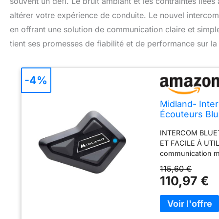
souvent un défi. Le bruit ambiant et les contraintes liée
altérer votre expérience de conduite. Le nouvel interco
en offrant une solution de communication claire et simpl
tient ses promesses de fiabilité et de performance sur la
-4%
Midland- Inte
Écouteurs Blu
Portée 500m,
INTERCOM BLUE
Smartphone, 
ET FACILE À UTIL
communication mot
essentiel et son 
115,60 €
lors de la condui
110,97 €
de 500 m. Midland
conformes à la 
COMPATIBILITÉ 
BT Mini peut com