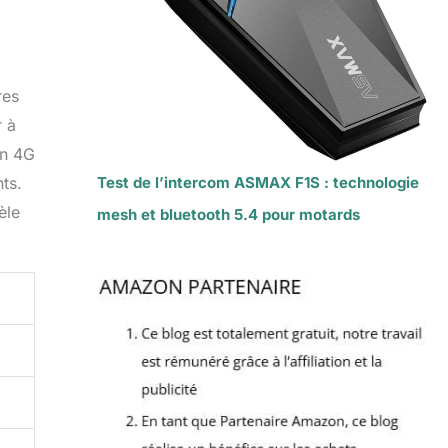
o
res
r à
on 4G
ts.
Test de l’intercom ASMAX F1S : technologie
èle
mesh et bluetooth 5.4 pour motards