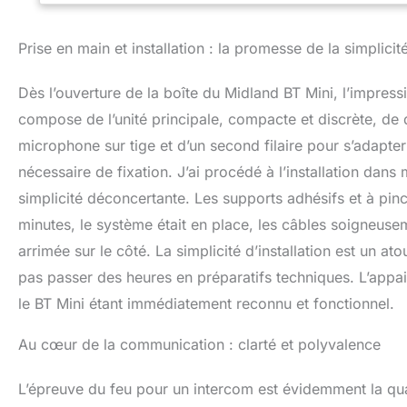
et Interphone), g
d'amis utilisant d
Prise en main et installation : la promesse de la simplicit
connectivité TFT 
est compatible av
DESIGN COMPACT
Dès l’ouverture de la boîte du Midland BT Mini, l’impressi
dimensions réduit
compose de l’unité principale, compacte et discrète, de 
invasif. Le nouvea
microphone sur tige et d’un second filaire pour s’adapt
en conservant un 
L'expérience aud
nécessaire de fixation. J’ai procédé à l’installation dans
mm signés RCF, le
simplicité déconcertante. Les supports adhésifs et à pinc
un son haute dé
AVANCÉES : Avec 
minutes, le système était en place, les câbles soigneuse
charge complète e
arrimée sur le côté. La simplicité d’installation est un a
durée. Il offre u
pas passer des heures en préparatifs techniques. L’appa
avec des messages
conditions météo
le BT Mini étant immédiatement reconnu et fonctionnel.
une entreprise le
technologie audio
Au cœur de la communication : clarté et polyvalence
fil, Midland dével
pour garantir des
L’épreuve du feu pour un intercom est évidemment la qua