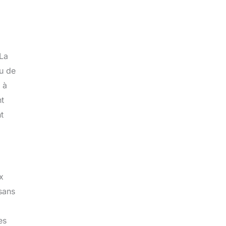
 La
ou de
 à
nt
t
x
sans
es