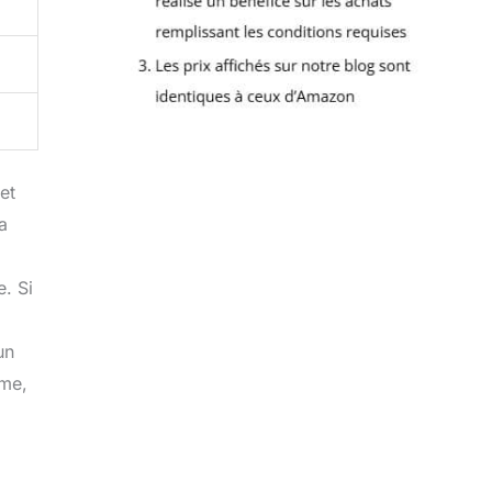
et
a
. Si
un
rme,