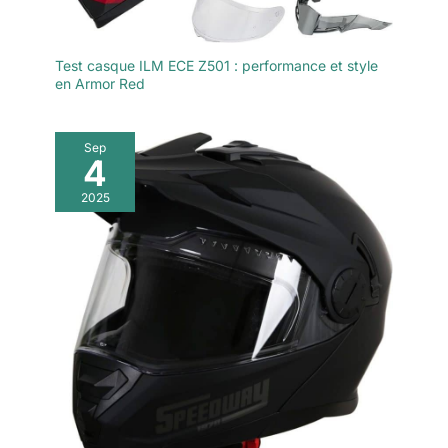
Test casque ILM ECE Z501 : performance et style
en Armor Red
Sep
4
2025