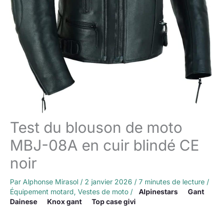
Test du blouson de moto
MBJ-08A en cuir blindé CE
noir
Par
Alphonse Mirasol
/
2 janvier 2026
/
7 minutes de lecture
/
Équipement motard
,
Vestes de moto
/
Alpinestars
Gant
Dainese
Knox gant
Top case givi