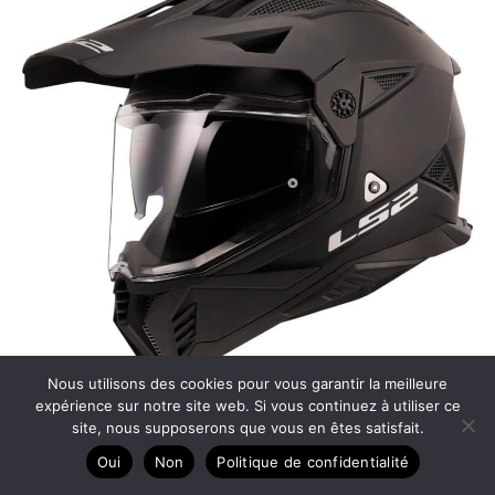
Nous utilisons des cookies pour vous garantir la meilleure
expérience sur notre site web. Si vous continuez à utiliser ce
Test du casque moto LS2 Pioneer II noir mat L
site, nous supposerons que vous en êtes satisfait.
Oui
Non
Politique de confidentialité