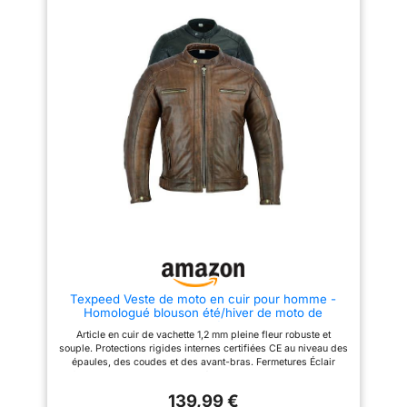
pression. Patchs avec coutures
% polyester. Fermeture Éclair de
diamant qui offrent un superbe
20 cm pour raccorder au
aspect matelassé. 2 poches sur
pantalon.
la doublure fixe, gilet amovible
et 2 poches mains avec
fermeture éclair.
Texpeed Veste de moto en cuir pour homme -
Homologué blouson été/hiver de moto de
tourisme avec protection véritable biker CE armor
Article en cuir de vachette 1,2 mm pleine fleur robuste et
(EN 1621-1) Design cousu matelassé -
souple. Protections rigides internes certifiées CE au niveau des
Brun/Marron - M
épaules, des coudes et des avant-bras. Fermetures Éclair
frontales YKK authentiques, résistantes. Protection interne
certifiée CE entièrement amovible. Gilet intérieur détachable
139,99 €
avec fermeture Éclair pour l'hiver. Partie élastique au niveau