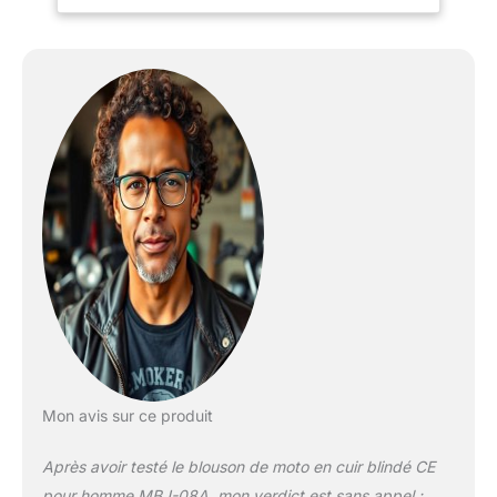
raccords serrés et
lâches. Doublure
amovible en maille et
thermique. Passants
latéraux avec boucles
pour le réglage de la
taille. Fermetures éclair
de connexion pour
joindre le pantalon. Joli
design et finitions de
qualité. Taille S pour tour
de poitrine 96,5 cm. M
pour 40, L pour 42, XL
pour 44, XXL pour 46 et
3XL pour poitrine 121,9
cm. Veuillez vous assurer
que vous commandez la
bonne taille.
Mon avis sur ce produit
Après avoir testé le blouson de moto en cuir blindé CE
pour homme MBJ-08A, mon verdict est sans appel :