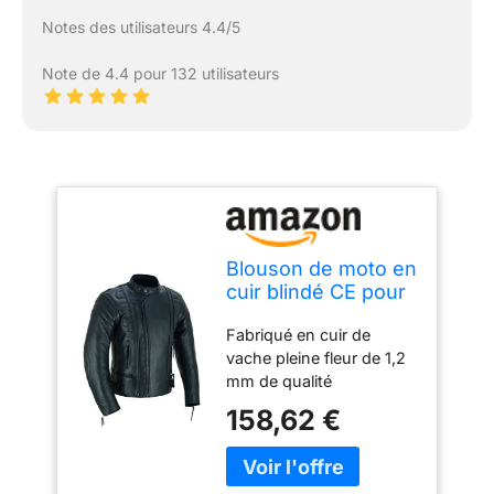
Notes des utilisateurs 4.4/5
Note de 4.4 pour 132 utilisateurs
Blouson de moto en
cuir blindé CE pour
homme MBJ-08A,
Fabriqué en cuir de
Noir , XL
vache pleine fleur de 1,2
mm de qualité
supérieure. 5 protections
158,62 €
amovibles certifiées CE.
Double fermeture éclair
YKK originale pour les