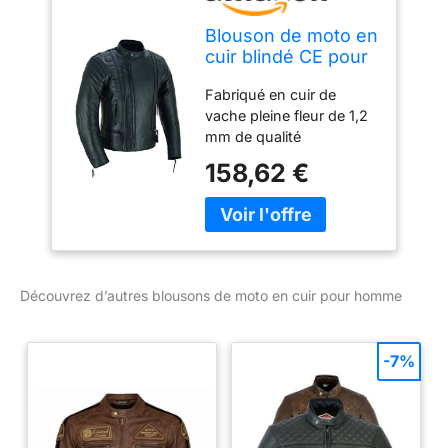
Blouson de moto en
cuir blindé CE pour
homme MBJ-08A,
Fabriqué en cuir de
Noir , XL
vache pleine fleur de 1,2
mm de qualité
supérieure. 5 protections
158,62 €
amovibles certifiées CE.
Double fermeture éclair
YKK originale pour les
raccords serrés et
lâches. Doublure
amovible en maille et
Découvrez d’autres blousons de moto en cuir pour homme
thermique. Passants
latéraux avec boucles
pour le réglage de la
-7%
taille. Fermetures éclair
de connexion pour
joindre le pantalon. Joli
design et finitions de