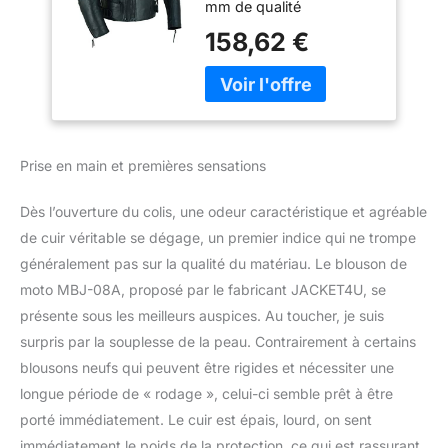
mm de qualité
supérieure. 5 protections
158,62 €
amovibles certifiées CE.
Double fermeture éclair
YKK originale pour les
raccords serrés et
lâches. Doublure
amovible en maille et
Prise en main et premières sensations
thermique. Passants
latéraux avec boucles
Dès l’ouverture du colis, une odeur caractéristique et agréable
pour le réglage de la
taille. Fermetures éclair
de cuir véritable se dégage, un premier indice qui ne trompe
de connexion pour
généralement pas sur la qualité du matériau. Le blouson de
joindre le pantalon. Joli
moto MBJ-08A, proposé par le fabricant JACKET4U, se
design et finitions de
présente sous les meilleurs auspices. Au toucher, je suis
qualité. Taille S pour tour
surpris par la souplesse de la peau. Contrairement à certains
de poitrine 96,5 cm. M
pour 40, L pour 42, XL
blousons neufs qui peuvent être rigides et nécessiter une
pour 44, XXL pour 46 et
longue période de « rodage », celui-ci semble prêt à être
3XL pour poitrine 121,9
porté immédiatement. Le cuir est épais, lourd, on sent
cm. Veuillez vous assurer
immédiatement le poids de la protection, ce qui est rassurant.
que vous commandez la