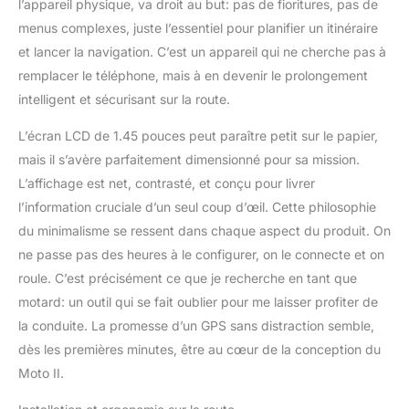
l’appareil physique, va droit au but: pas de fioritures, pas de
le choix. Ainsi, la
menus complexes, juste l’essentiel pour planifier un itinéraire
planification devient un
jeu d'enfant et chaque
et lancer la navigation. C’est un appareil qui ne cherche pas à
tour en moto devient un
remplacer le téléphone, mais à en devenir le prolongement
plaisir détendu. Écran
intelligent et sécurisant sur la route.
simple et puissant :
restez à jour sans vous
L’écran LCD de 1.45 pouces peut paraître petit sur le papier,
sentir dépassé. La mini
mais il s’avère parfaitement dimensionné pour sa mission.
carte claire et intuitive
L’affichage est net, contrasté, et conçu pour livrer
vous montre tout ce que
vous devez savoir :
l’information cruciale d’un seul coup d’œil. Cette philosophie
vitesse, distance, heure
du minimalisme se ressent dans chaque aspect du produit. On
d'arrivée prévue et plus
ne passe pas des heures à le configurer, on le connecte et on
encore, tout en un coup
roule. C’est précisément ce que je recherche en tant que
d'œil. Pas de
distractions, juste des
motard: un outil qui se fait oublier pour me laisser profiter de
informations claires et
la conduite. La promesse d’un GPS sans distraction semble,
plus de sécurité pour
dès les premières minutes, être au cœur de la conception du
que vous puissiez vous
Moto II.
concentrer sur la route.
CONÇU POUR LES