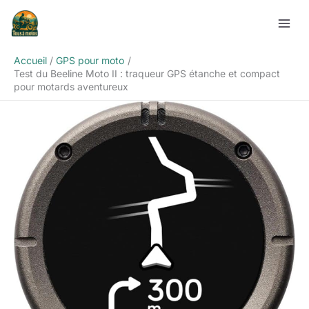
Aller
Rechercher
au
contenu
Accueil
GPS pour moto
Test du Beeline Moto II : traqueur GPS étanche et compact
pour motards aventureux