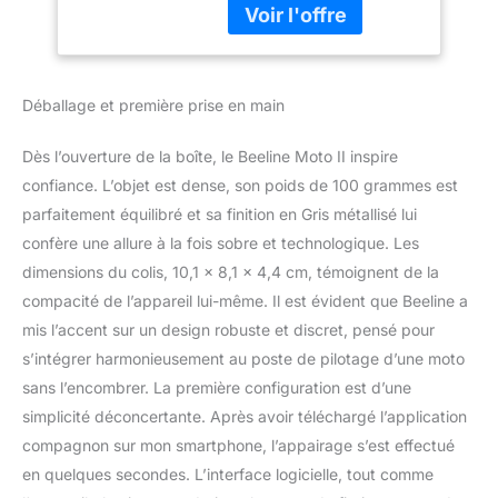
de 14 Heures | GPS
et claire vous aide à vous
de Moto adapté aux
concentrer pleinement
Gants, Parfait pour
sur la route. Que vous
L'Aventure et
ayez besoin de travailler
Déballage et première prise en main
rapidement, de faire un
petit coup ou de planifier
Dès l’ouverture de la boîte, le Beeline Moto II inspire
une grande aventure,
avec Moto II, chaque
confiance. L’objet est dense, son poids de 100 grammes est
tour devient plus sûr et
parfaitement équilibré et sa finition en Gris métallisé lui
plus détendu.
confère une allure à la fois sobre et technologique. Les
Planification facile des
dimensions du colis, 10,1 x 8,1 x 4,4 cm, témoignent de la
visites : planifiez vos
compacité de l’appareil lui-même. Il est évident que Beeline a
tours en quelques
secondes selon vos
mis l’accent sur un design robuste et discret, pensé pour
goûts. Vous aimez les
s’intégrer harmonieusement au poste de pilotage d’une moto
trajets passionnants et
sans l’encombrer. La première configuration est d’une
les routes de campagne
simplicité déconcertante. Après avoir téléchargé l’application
courbées ? Ou voulez-
vous arriver rapidement à
compagnon sur mon smartphone, l’appairage s’est effectué
destination ? Avec ce
en quelques secondes. L’interface logicielle, tout comme
traceur GPS, vous avez