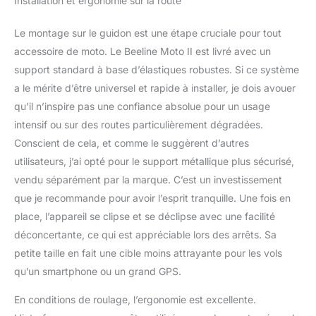
Installation et ergonomie sur la route
CONDITIONS LES PLUS
RÉSISTANTES : quelle
Le montage sur le guidon est une étape cruciale pour tout
que soit la météo ou à
quel point le terrain peut
accessoire de moto. Le Beeline Moto II est livré avec un
être difficile, ce GPS GPS
support standard à base d’élastiques robustes. Si ce système
est prêt à tous les défis.
a le mérite d’être universel et rapide à installer, je dois avouer
Grâce à sa résistance
qu’il n’inspire pas une confiance absolue pour un usage
aux éclaboussures et
aux chocs certifiée IP67,
intensif ou sur des routes particulièrement dégradées.
il résiste à toutes les
Conscient de cela, et comme le suggèrent d’autres
agressions et vous
utilisateurs, j’ai opté pour le support métallique plus sécurisé,
accompagne sur toutes
vendu séparément par la marque. C’est un investissement
les randonnées. La pluie,
la saleté, les routes
que je recommande pour avoir l’esprit tranquille. Une fois en
cahoteuses – pas de
place, l’appareil se clipse et se déclipse avec une facilité
problème pour le Moto II
déconcertante, ce qui est appréciable lors des arrêts. Sa
Design élégant et
petite taille en fait une cible moins attrayante pour les vols
polyvalent : peu importe
ce que vous conduisez,
qu’un smartphone ou un grand GPS.
que ce soit un cruiser, un
En conditions de roulage, l’ergonomie est excellente.
vélo de sport ou un vélo
d'aventure, le Beeline