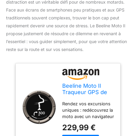
distraction est un véritable défi pour de nombreux motards.
Face aux écrans de smartphones peu pratiques et aux GPS
traditionnels souvent complexes, trouver le bon cap peut
rapidement devenir une source de stress. Le Beeline Moto II
propose justement de résoudre ce dilemme en revenant à
l’essentiel : vous guider simplement, pour que votre attention
reste sur la route et sur vos sensations.
Beeline Moto II
Traqueur GPS de
Moto Nouvelle
Rendez vos excursions
génération | Design
uniques : redécouvrez la
Compact,
moto avec un navigateur
Construction
qui s'adapte
étanche, Affichage
229,99 €
parfaitement à vos tours.
Simple et Batterie
La mini carte compacte