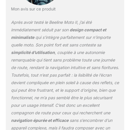
vous arriver rapidement à
Mon avis sur ce produit
destination ? Avec ce
traceur GPS, vous avez
Après avoir testé le Beeline Moto II, j’ai été
le choix. Ainsi, la
planification devient un
immédiatement séduit par son
design compact et
jeu d'enfant et chaque
minimaliste
qui s’intègre parfaitement sur n’importe
tour en moto devient un
quelle moto. Son point fort est sans conteste sa
plaisir détendu. Écran
simplicité d’utilisation
, couplée à une autonomie
simple et puissant :
restez à jour sans vous
remarquable qui tient sans problème toute une journée
sentir dépassé. La mini
de route, rendant la navigation intuitive et sans fioritures.
carte claire et intuitive
Toutefois, tout n’est pas parfait : la lisibilité de l’écran
vous montre tout ce que
devient compliquée en plein soleil à cause des reflets, ce
vous devez savoir :
vitesse, distance, heure
qui peut être frustrant, et le support d’origine, bien que
d'arrivée prévue et plus
fonctionnel, ne m’a pas semblé être le plus sécurisant
encore, tout en un coup
pour un usage intensif. C’est donc un excellent
d'œil. Pas de
compagnon de route pour ceux qui recherchent une
distractions, juste des
informations claires et
navigation épurée et efficace
sans s’encombrer d’un
plus de sécurité pour
appareil complexe, mais il faudra composer avec un