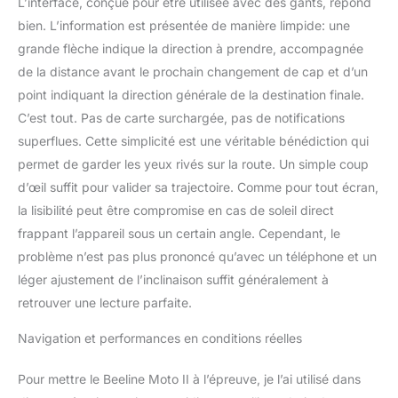
L’interface, conçue pour être utilisée avec des gants, répond
Moto II fait de votre
bien. L’information est présentée de manière limpide: une
guidon un véritable
grande flèche indique la direction à prendre, accompagnée
accroche-regard grâce à
de la distance avant le prochain changement de cap et d’un
son boîtier fin. Avec une
batterie USB-C
point indiquant la direction générale de la destination finale.
rechargeable et une
C’est tout. Pas de carte surchargée, pas de notifications
autonomie de 14 heures,
superflues. Cette simplicité est une véritable bénédiction qui
le Moto II peut résister à
permet de garder les yeux rivés sur la route. Un simple coup
vos longs trajets.
d’œil suffit pour valider sa trajectoire. Comme pour tout écran,
la lisibilité peut être compromise en cas de soleil direct
frappant l’appareil sous un certain angle. Cependant, le
problème n’est pas plus prononcé qu’avec un téléphone et un
léger ajustement de l’inclinaison suffit généralement à
retrouver une lecture parfaite.
Navigation et performances en conditions réelles
Pour mettre le Beeline Moto II à l’épreuve, je l’ai utilisé dans