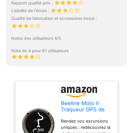
Rapport qualité-prix :
Lisibilité de l’écran :
Qualité de fabrication et accessoires inclus :
Notes des utilisateurs 4/5
Note de 4 pour 61 utilisateurs
Beeline Moto II
Traqueur GPS de
Moto Nouvelle
Rendez vos excursions
génération | Design
uniques : redécouvrez la
Compact,