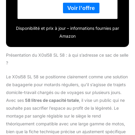
souple Soft bags high
quality product for
motorcycles
Disponibilité et prix à jour – informations fournies par
Amazon
Présentation du X0sl58 SL 58 : à qui s’adresse ce sac de selle
?
Le X0sl58 SL 58 se positionne clairement comme une solution
de bagagerie pour motards réguliers, qu’il s’agisse de trajets
domicile-travail chargés ou de voyages sur plusieurs jours.
Avec ses
58 litres de capacité totale
, il vise un public qui ne
souhaite pas sacrifier l’espace au profit de la légèreté. Le
montage par sangle réglable sur le siège le rend
théoriquement compatible avec une large gamme de motos,
bien que la fiche technique précise un ajustement spécifique