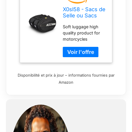
X0sl58 - Sacs de
Selle ou Sacs
latéraux SL 58,
Soft luggage high
Noir
quality product for
motorcycles
Bagagerie souple
Soft bags high
quality product for
motorcycles
Disponibilité et prix à jour – informations fournies par
Amazon