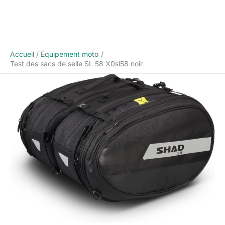
Accueil
Équipement moto
Test des sacs de selle SL 58 X0sl58 noir