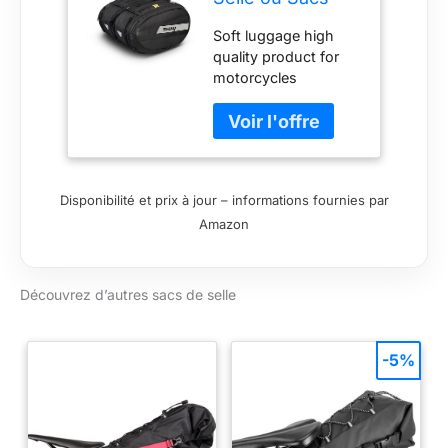
latéraux SL 58,
Soft luggage high
Noir
quality product for
motorcycles
Bagagerie souple
Soft bags high
quality product for
motorcycles
Disponibilité et prix à jour – informations fournies par
Amazon
Découvrez d’autres sacs de selle
-5%