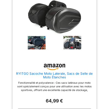
charge sur le vélo. VOLUME
selle vélo est ajustable entre 11
MODULABLE : avec un volume
et 13L. Grâce à sa flexibilité,
variable de 8 à 17 litres, ce
elle répond à différents besoins
bagage arrière pour vélo
de chargement sans affecter le
convient aux cyclistes qui font
cadre du vélo. C'est un choix
de très longs trajets. Il est idéal
idéal pour les longues
pour le transport d'objets
randonnées, offrant une solution
encombrants ou légers.
pratique et tout-en-un 【Solide
IMPERMÉABLE ET ROBUSTE : le
et de longue durée 】Équipée
tissu imperméable et la
de boucles réglables et de
fermeture à soufflet permettent
bandes crochets et boucles
de transporter l'équipement
robustes, cette sac de arrière
nécessaire en toute sécurité. Un
vélo minimise les secousses
renfort indéchirable sur le
pendant le trajet. Les quatre
dessous protège la sacoche de
panneaux latéraux à la base
selle des éclaboussures de la
garantissent la rigidité et le
roue arrière.
maintien de la forme, même
CARACTÉRISTIQUES
lorsqu'elle est vide. De plus,
TECHNIQUES : Volume :
elle s'installe et se retire
variable de 8 à 17 L -
facilement sans outils
RYITGO Sacoche Moto Laterale, Sacs de Selle de
Dimensions : 620 x 240 x 200
【Sécurité pour Les Trajets
Moto Étanches
mm - Poids : 675 g - Charge
Nocturnes】La surface de la
maximale : 5kg
sacoche velo est dotée de
Fonctionnalité et polyvalence : Ces sacs latéraux pour moto
larges bandes réfléchissantes,
sont spécialement conçus pour une utilisation avec les motos
et le dessus pliable est conçu
sportives, offrant une excellente capacité de stockage,
avec un emplacement dédié
fonctionnalité et polyvalence. Compact avec 36 litres mais
pour installer une lumière
extensible jusqu'à 58 litres par paire, ces sacs sont parfaits
arrière (lumière arrière non
64,99 €
pour les randonnées courtes ou longues avec des poches
incluse). Ces caractéristiques
latérales et un grand espace de rangement avec un matériau
assurent une sécurité accrue
résistant à la chaleur et antidérapant. Facile à installer : ils