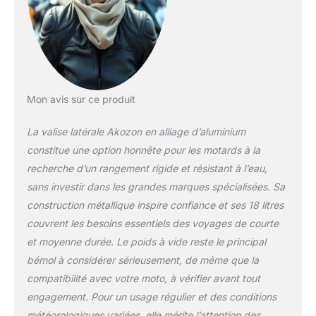
Capacité de 18 litres
pour des bouteilles
d'eau, des gants et
bien plus encore.
[Matériau en alliage
d'aluminium robuste]
Fabriqué en alliage
Mon avis sur ce produit
d'aluminium, léger
mais robuste, idéal
La valise latérale Akozon en alliage d’aluminium
pour toutes les
constitue une option honnête pour les motards à la
conditions routières
recherche d’un rangement rigide et résistant à l’eau,
et toutes les
aventures. [Sécurité
sans investir dans les grandes marques spécialisées. Sa
améliorée] Équipé
construction métallique inspire confiance et ses 18 litres
d'autocollants
couvrent les besoins essentiels des voyages de courte
réfléchissants pour
et moyenne durée. Le poids à vide reste le principal
une visibilité dans
bémol à considérer sérieusement, de même que la
l'obscurité, réduisant
ainsi les accidents et
compatibilité avec votre moto, à vérifier avant tout
la sécurité routière.
engagement. Pour un usage régulier et des conditions
météorologiques variées, elle mérite l’attention des