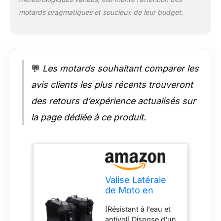
motards pragmatiques et soucieux de leur budget.
💬
Les motards souhaitant comparer les
avis clients les plus récents trouveront
des retours d’expérience actualisés sur
la page dédiée à ce produit.
Valise Latérale
de Moto en
Alliage
[Résistant à l'eau et
D'aluminium 18L,
antivol] Dispose d'un