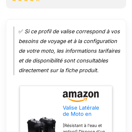
✅
Si ce profil de valise correspond à vos
besoins de voyage et à la configuration
de votre moto, les informations tarifaires
et de disponibilité sont consultables
directement sur la fiche produit.
Valise Latérale
de Moto en
Alliage
[Résistant à l'eau et
D'aluminium 18L,
antivol] Dispose d'un