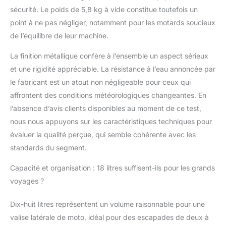
bien plus encore.
sécurité. Le poids de 5,8 kg à vide constitue toutefois un
[Matériau en alliage
point à ne pas négliger, notamment pour les motards soucieux
d'aluminium robuste]
de l’équilibre de leur machine.
Fabriqué en alliage
d'aluminium, léger mais
La finition métallique confère à l’ensemble un aspect sérieux
robuste, idéal pour
et une rigidité appréciable. La résistance à l’eau annoncée par
toutes les conditions
le fabricant est un atout non négligeable pour ceux qui
routières et toutes les
aventures. [Sécurité
affrontent des conditions météorologiques changeantes. En
améliorée] Équipé
l’absence d’avis clients disponibles au moment de ce test,
d'autocollants
nous nous appuyons sur les caractéristiques techniques pour
réfléchissants pour une
évaluer la qualité perçue, qui semble cohérente avec les
visibilité dans
l'obscurité, réduisant
standards du segment.
ainsi les accidents et la
Capacité et organisation : 18 litres suffisent-ils pour les grands
sécurité routière.
voyages ?
Dix-huit litres représentent un volume raisonnable pour une
valise latérale de moto, idéal pour des escapades de deux à