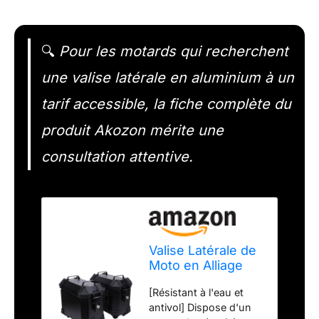
🔍
Pour les motards qui recherchent
une valise latérale en aluminium à un
tarif accessible, la fiche complète du
produit Akozon mérite une
consultation attentive.
Valise Latérale de
Moto en Alliage
D'aluminium 18L,
[Résistant à l'eau et
Boîte de Sac de
antivol] Dispose d'un
Selle Portable