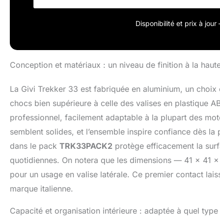
Disponibilité et prix à jou
Conception et matériaux : un niveau de finition à la haut
La Givi Trekker 33 est fabriquée en aluminium, un choix q
chocs bien supérieure à celle des valises en plastique A
professionnel, facilement adaptable à la plupart des moto
semblent solides, et l’ensemble inspire confiance dès la
dans le pack
TRK33PACK2
protège efficacement la surf
quotidiennes. On notera que les dimensions — 41 x 41 
pour un usage en valise latérale. Ce premier contact lais
marque italienne.
Capacité et organisation intérieure : adaptée à quel typ