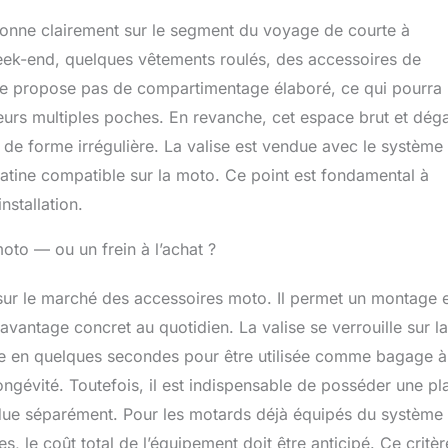
tionne clairement sur le segment du voyage de courte à
eek-end, quelques vêtements roulés, des accessoires de
 ne propose pas de compartimentage élaboré, ce qui pourra
leurs multiples poches. En revanche, cet espace brut et dég
u de forme irrégulière. La valise est vendue avec le système
latine compatible sur la moto. Ce point est fondamental à
nstallation.
to — ou un frein à l’achat ?
sur le marché des accessoires moto. Il permet un montage e
vantage concret au quotidien. La valise se verrouille sur la
tirée en quelques secondes pour être utilisée comme bagage à
ngévité. Toutefois, il est indispensable de posséder une pl
ue séparément. Pour les motards déjà équipés du système 
es, le coût total de l’équipement doit être anticipé. Ce critè