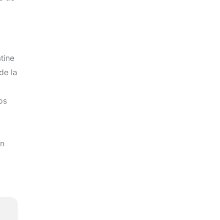
tine
de la
os
un