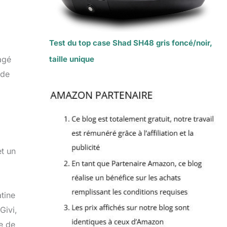
Test du top case Shad SH48 gris foncé/noir,
taille unique
agé
 de
t un
atine
Givi,
re de