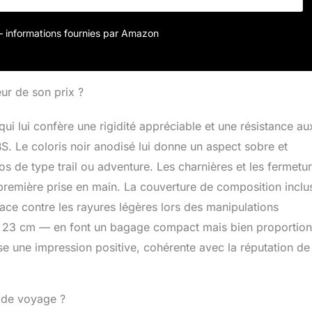
r – informations fournies par Amazon
eur de son prix ?
ui lui confère une rigidité appréciable et une résistance au
BS. Le coloris noir anodisé lui donne un aspect sobre et
s de type trail ou adventure. Les charnières et les fermetu
 première prise en main. La couverture de composition inclu
ace contre les rayures légères lors des manipulations
x 23 cm — en font un bagage compact mais bien proportio
se une impression positive, cohérente avec la réputation de
e de voyage ?