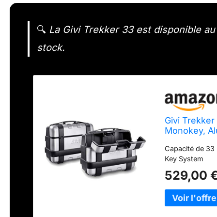
🔍
La Givi Trekker 33 est disponible au t
stock.
Givi Trekker
Monokey, Al
Capacité de 33 
Key System
529,00 