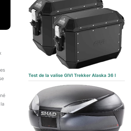
x
res
Test de la valise GIVI Trekker Alaska 36 l
se
nné
 la